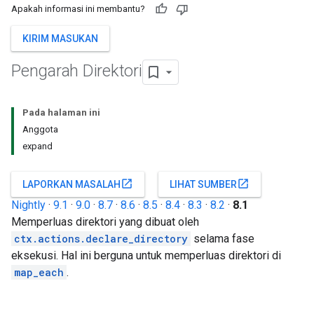
Apakah informasi ini membantu?
KIRIM MASUKAN
Pengarah Direktori
Pada halaman ini
Anggota
expand
open_in_new
open_in_new
LAPORKAN MASALAH
LIHAT SUMBER
Nightly
·
9.1
·
9.0
·
8.7
·
8.6
·
8.5
·
8.4
·
8.3
·
8.2
·
8.1
Memperluas direktori yang dibuat oleh
ctx.actions.declare_directory
selama fase
eksekusi. Hal ini berguna untuk memperluas direktori di
map_each
.