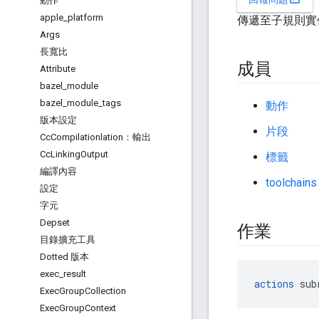
動作
apple
_
platform
傳遞至子規則實
Args
長寬比
成員
Attribute
bazel
_
module
bazel
_
module
_
tags
動作
版本設定
片段
Cc
Compilationlation：輸出
Cc
Linking
Output
標籤
編譯內容
toolchains
設定
字元
Depset
作業
目錄擴充工具
Dotted 版本
exec
_
result
actions
 sub
Exec
Group
Collection
Exec
Group
Context