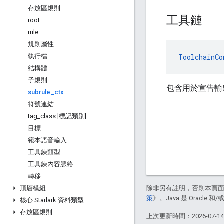
存放區規則
工具鏈
root
rule
規則屬性
執行檔
ToolchainCo
結構體
子規則
包含用於宣告輸
subrule
_
ctx
符號連結
tag
_
class [標記類別]
目標
範本語音輸入
工具鍊類型
工具鍊內容脈絡
轉移
頂層模組
除非另有註明，否則本頁
策
》。Java 是 Oracl
核心 Starlark 資料類型
存放區規則
上次更新時間：2026-07-1