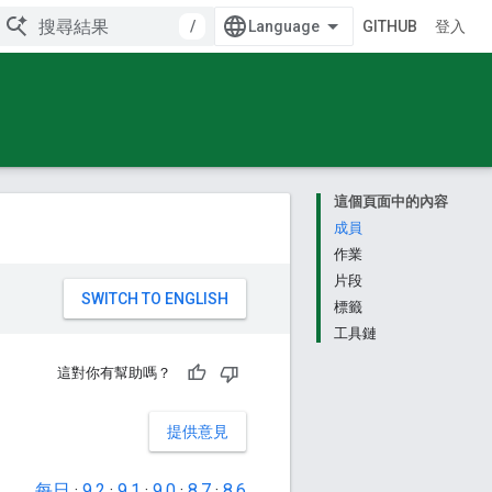
/
GITHUB
登入
這個頁面中的內容
成員
作業
片段
。
標籤
工具鏈
這對你有幫助嗎？
提供意見
每日
·
9.2
·
9.1
·
9.0
·
8.7
·
8.6