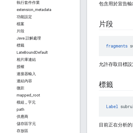
執行套件作業
包含用於宣告輸
extension
_
metadata
功能設定
片段
檔案
片段
Java 註解處理
標籤
fragments
 s
Late
Bound
Default
相片庫連結
允許存取目標設
授權
連接器輸入
連結內容
標籤
微距
mapped
_
root
模組
_
字元
Label
 subru
path
供應商
儲存區字元
目前正在分析的
存放區