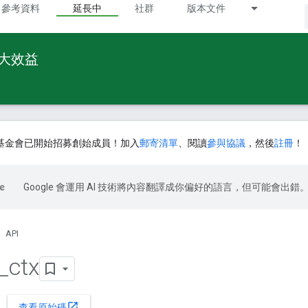
參考資料
延長中
社群
版本文件
最大效益
基金會已開始招募創始成員！加入
郵寄清單
、閱讀
參與協議
，然後
註冊
！
Google 會運用 AI 技術將內容翻譯成你偏好的語言，但可能會出錯
API
_
ctx
open_in_new
查看原始碼