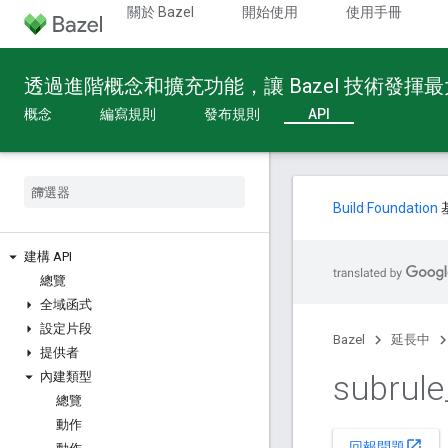
關於 Bazel
開始使用
使用手冊
透過進階概念和擴充功能，讓 Bazel 技術發揮
概念
編寫規則
發布規則
API
Build Foundation
建構 API
總覽
全域函式
設定片段
Bazel
延長中
提供者
subrule
內建類型
總覽
動作
open_in_new
回報問題