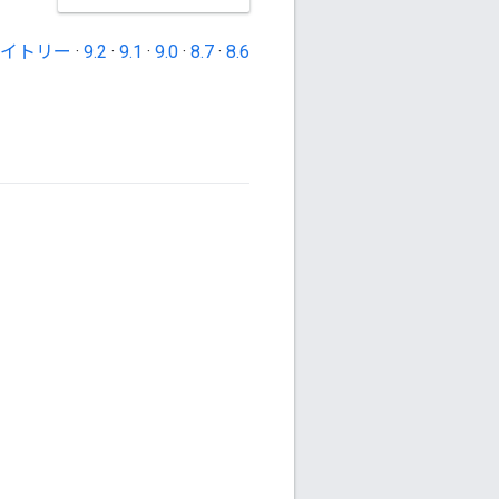
イトリー
·
9.2
·
9.1
·
9.0
·
8.7
·
8.6