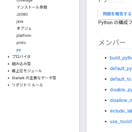
coverage
インストール単価
問題を報告する
J2OBC
java
Python の構
オブジェ
platform
メンバー
proto
py
プロバイダ
build_pyt
組み込み型
default_p
最上位モジュール
Starlark の主要なデータ型
default_to
リポジトリ ルール
disable_p
disallow_n
include_la
use_toolc