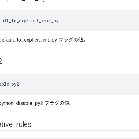
ault_to_explicit_init_py
_default_to_explicit_init_py フラグの値。
2
able_py2
le_python_disable_py2 フラグの値。
ative
_
rules