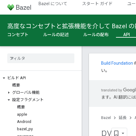
Bazel について
スタート ガイド
ユー
高度なコンセプトと拡張機能を介して Bazel
コンセプト
ルールの記述
ルールの配布
API
Build Foundation
い。
ビルド API
概要
グローバル機能
ます。AI 翻訳
設定フラグメント
概要
apple
Bazel
延長
Android
py
bazel
_
py