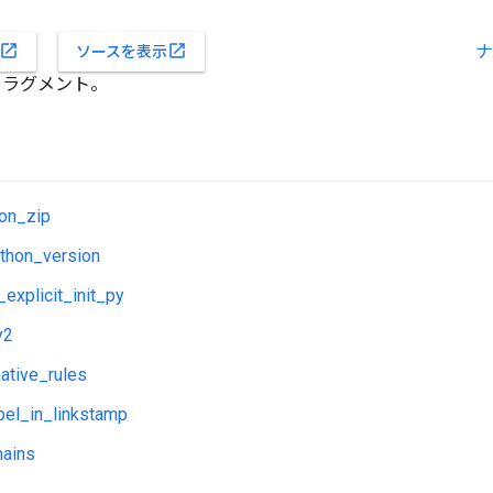
ナ
open_in_new
open_in_new
ソースを表示
成フラグメント。
hon_zip
ython_version
_explicit_init_py
y2
ative_rules
bel_in_linkstamp
hains