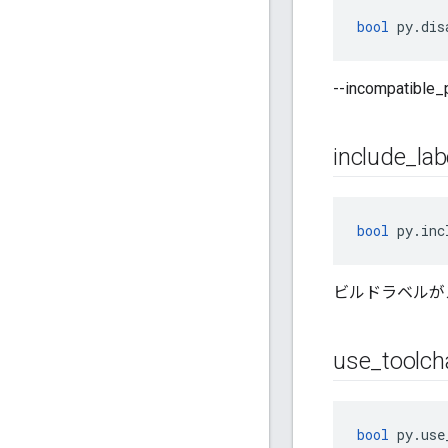
bool
 py.dis
--incompatibl
include
_
lab
bool
 py.inc
ビルドラベルが
use
_
toolch
bool
 py.use