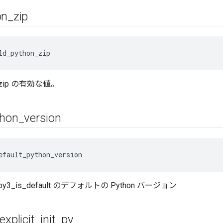
on
_
zip
ld_python_zip
on_zip の有効な値。
thon
_
version
efault_python_version
le_py3_is_default のデフォルトの Python バージョン
explicit
_
init
_
py