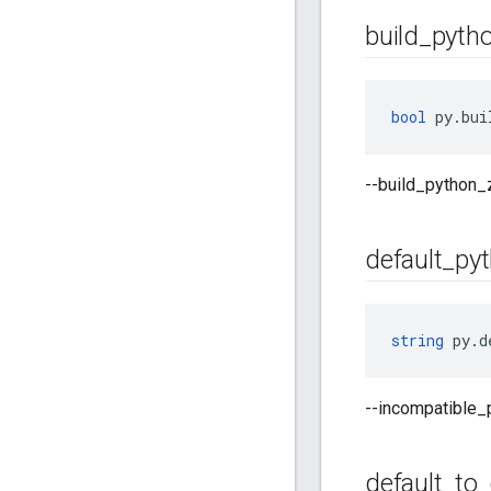
build
_
pyth
bool
 py.bui
--build_pyth
default
_
py
string
 py.d
--incompatib
default
_
to
_