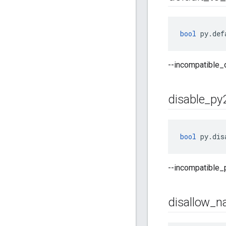
bool
 py.def
--incompatible
disable
_
py
bool
 py.dis
--incompatib
disallow
_
n