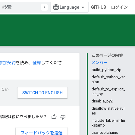
/
GITHUB
ログイン
このページの内容
参加契約
を読み、
登録
してくださ
メンバー
build_python_zip
default_python_ver
sion
してい
default_to_explicit_
init_py
disable_py2
disallow_native_rul
es
情報は役に立ちましたか？
include_label_in_lin
kstamp
use_toolchains
フィードバックを送信