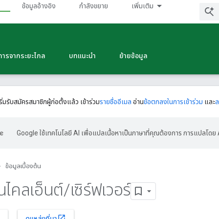
ข้อมูลอ้างอิง
กําลังขยาย
เพิ่มเติม
นการจากระยะไกล
บทแนะนำ
ย้ายข้อมูล
ริ่มรับสมัครสมาชิกผู้ก่อตั้งแล้ว เข้าร่วม
รายชื่ออีเมล
อ่าน
ข้อตกลงในการเข้าร่วม
และ
ล
Google ใช้เทคโนโลยี AI เพื่อแปลเนื้อหาเป็นภาษาที่คุณต้องการ การแปลโดย 
ข้อมูลเบื้องต้น
นไคลเอ็นต์
/
เซิร์ฟเวอร์
open_in_new
ดูแหล่งที่มา