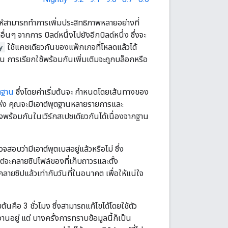
ให้สามารถทำการเพิ่มประสิทธิภาพหลายอย่างที่
นๆ จากการ บิลด์หนึ่งไปยังอีกบิลด์หนึ่ง ซึ่งจะ
y
ใช้แคชเดียวกันของแพ็กเกจที่โหลดแล้วได้
ั้น การเรียกใช้พร้อมกันเพิ่มเติมจะถูกบล็อกหรือ
ุตฐาน
ซึ่งโดยค่าเริ่มต้นจะ กำหนดโดยเส้นทางของ
ห่ง คุณจะมีเอาต์พุตฐานหลายรายการและ
งพร้อมกันในเวิร์กสเปซเดียวกันได้เนื่องจากฐาน
สอบว่ามีเอาต์พุตเบสอยู่แล้วหรือไม่ ซึ่ง
ต์จะคลายซิปไฟล์ของที่เก็บถาวรและตั้ง
คลายซิปแล้วเท่ากับวันที่ในอนาคต เพื่อให้แน่ใจ
นคือ 3 ชั่วโมง ซึ่งสามารถแก้ไขได้โดยใช้ตัว
ทำงานอยู่ แต่ บางครั้งการทราบข้อมูลนี้ก็เป็น