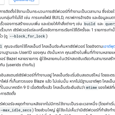
การติดตั้งใช้งานเป็นกระบวนการเซิร์ฟเวอร์ที่ทำงานเป็นเวลานาน ซึ่งช่วย
บบกลุ่มทำไม่ได้ เช่น การแคชไฟล์ BUILD, กราฟการอ้างอิง และข้อมูลเมตาอื่
ร็วของการสร้างแบบเพิ่ม และช่วยให้คำสั่งต่างๆ เช่น
build
และ
quer
็วมาก เซิร์ฟเวอร์แต่ละเครื่องจัดการการเรียกใช้ได้ครั้งละ 1 รายการเท่าน
็ว (ดู
--block_for_lock
)
l
คุณจะเรียกใช้ไคลเอ็นต์ ไคลเอ็นต์จะค้นหาเซิร์ฟเวอร์ โดยอิงตาม
เอาต์พ
ทำงานฐานและ UserID ของคุณ ดังนั้นหาก คุณสร้างในพื้นที่ทำงานหลายแ
วอร์ Bazel หลายรายการ ผู้ใช้หลายคนในเวิร์กสเตชันเดียวกันสามารถสร้า
กัน (userids ต่างกัน)
ินสแตนซ์เซิร์ฟเวอร์ที่ทำงานอยู่ ไคลเอ็นต์จะเริ่มอินสแตนซ์ใหม่ โดยจะตรวจ
ไฟล์ ที่เก็บถาวรของ Blaze แล้ว ไม่เช่นนั้น หากไม่มีฐานเอาต์พุต ไคลเอ็น
ที่ในอนาคตอีก 9 ปี เมื่อติดตั้งแล้ว ไคลเอ็นต์จะยืนยันว่า
mtime
ของไฟล์ที่
การติดตั้ง
ฟเวอร์จะหยุดทำงานหลังจากไม่มีการใช้งานเป็นระยะเวลาหนึ่ง (โดยค่าเริ่มต้
--max_idle_secs
) โดยส่วนใหญ่ ผู้ใช้จะไม่เห็นว่ามีเซิร์ฟเวอร์ที่กำลัง