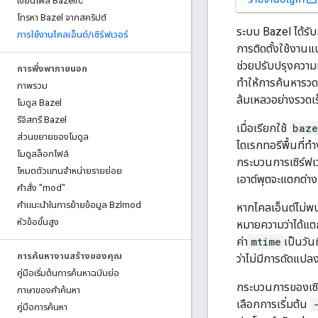
เขียนไฟล์ Bazelrc
โทรหา Bazel จากสคริปต์
ระบบ Bazel ได้รับ
การใช้งานไคลเอ็นต์
/
เซิร์ฟเวอร์
การติดตั้งใช้งานแ
ช่วยปรับปรุงความเ
การพึ่งพาภายนอก
ทำให้การค้นหารวดเร
ภาพรวม
ล้มเหลวอย่างรวดเร
โมดูล Bazel
รีจิสทรี Bazel
เมื่อเรียกใช้
baze
ส่วนขยายของโมดูล
ไดเรกทอรีพื้นที่
โมดูลล็อกไฟล์
กระบวนการเซิร์ฟเ
โหมดตัวแทนจำหน่ายรายย่อย
เอาต์พุตจะแตกต่าง
คําสั่ง "mod"
คําแนะนําในการย้ายข้อมูล Bzlmod
หากไคลเอ็นต์ไม่พบอ
หัวข้อขั้นสูง
หมายความว่าได้แตก
ค่า
mtime
เป็นวัน
การค้นหางานสร้างของคุณ
ว่าไม่มีการดัดแปลง
คู่มือเริ่มต้นการค้นหาฉบับย่อ
กระบวนการของเซิร์
ภาษาของคําค้นหา
เลือกการเริ่มต้น
คู่มือการค้นหา