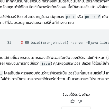
เช่น หากคุณเรียกใช้สคริปต์ ที่สร้างอัตโนมัติจำนวนมากในไดเรกทอรีต่างๆ 
 โดยคุณทำได้โดย ปิดเซิร์ฟเวอร์อย่างชัดเจนเมื่อใช้งานเสร็จแล้ว หรือโด
เซิร์ฟเวอร์ Bazel จะปรากฏในเอาต์พุตของ
ps x
หรือ
ps -e f
เป็
อรีที่ล้อมรอบรูทของไดเรกทอรีพื้นที่ทำงาน เช่น
Sl
3
:00
bazel
(
src-johndoe2
)
-server
-Djava.libr
ราบได้ง่ายขึ้นว่ากระบวนการของเซิร์ฟเวอร์ใดเป็นของเวิร์กสเปซที่กำหนด (
azel กระบวนการอาจมีชื่อว่า
java
) คุณหยุดเซิร์ฟเวอร์ Bazel ได้โดยใช้คำ
l
ไคลเอ็นต์จะตรวจสอบก่อนว่าเซิร์ฟเวอร์เป็นเวอร์ชันที่เหมาะสมหรือไม่ หาก
ห้มั่นใจได้ว่า การใช้กระบวนการเซิร์ฟเวอร์ที่ทำงานเป็นเวลานานจะไม่รบกวน
ข้อมูลนี้มีประโยชน์ไหม