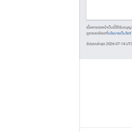
เนื้อหาของหน้าเว็บนี้ได้รับอนุ
ดูรายละเอียดที่
นโยบายเว็บไซต
อัปเดตล่าสุด 2026-07-14 UT
เกี่ยวกับ
ใครกำลังใช้ Bazel
มีส่วนร่วม
โมเดลการกำกับดูแล
โมเดลรุ่น
หลักเกณฑ์ของแบรนด์