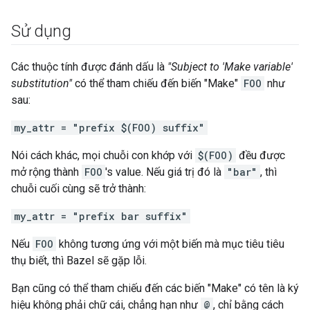
Sử dụng
Các thuộc tính được đánh dấu là
"Subject to 'Make variable'
substitution"
có thể tham chiếu đến biến "Make"
FOO
như
sau:
my_attr = "prefix $(FOO) suffix"
Nói cách khác, mọi chuỗi con khớp với
$(FOO)
đều được
mở rộng thành
FOO
's value. Nếu giá trị đó là
"bar"
, thì
chuỗi cuối cùng sẽ trở thành:
my_attr = "prefix bar suffix"
Nếu
FOO
không tương ứng với một biến mà mục tiêu tiêu
thụ biết, thì Bazel sẽ gặp lỗi.
Bạn cũng có thể tham chiếu đến các biến "Make" có tên là ký
hiệu không phải chữ cái, chẳng hạn như
@
, chỉ bằng cách