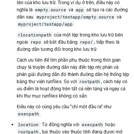
tên của kho lưu trữ. Trong ví dụ ở trên, điều này có
nghĩa là
empty.source
và
app
sẽ tạo ra các đường
dẫn sau:
myproject/testapp/empty.source
và
myproject/testapp/app
.
rlocationpath
của một tệp trong kho lưu trữ bên
ngoài
repo
sẽ bắt đầu bằng
repo/
, tiếp theo là
đường dẫn tương đối trong kho lưu trữ.
Cách ưu tiên để tìm phần phụ thuộc trong thời gian
chạy là truyền đường dẫn này đến tệp nhị phân và
phân giải đường dẫn đó thành đường dẫn hệ thống tệp
bằng thư viện runfiles. So với
rootpath
, cách này có
ưu điểm là hoạt động trên tất cả nền tảng và ngay cả
khi thư mục runfiles không có sẵn.
Điều này có cùng yêu cầu "chỉ một đầu ra" như
execpath
.
location
: Từ đồng nghĩa với
execpath
hoặc
rootpath
, tuỳ thuộc vào thuộc tính đang được mở