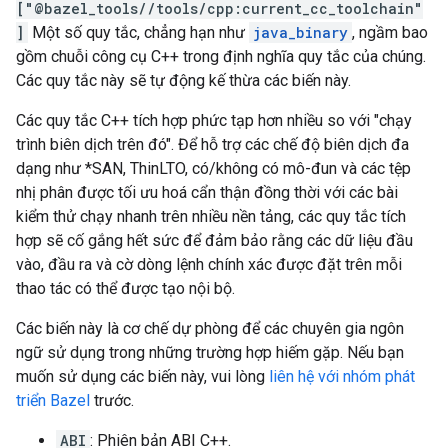
["@bazel_tools//tools/cpp:current_cc_toolchain"
]
Một số quy tắc, chẳng hạn như
java_binary
, ngầm bao
gồm chuỗi công cụ C++ trong định nghĩa quy tắc của chúng.
Các quy tắc này sẽ tự động kế thừa các biến này.
Các quy tắc C++ tích hợp phức tạp hơn nhiều so với "chạy
trình biên dịch trên đó". Để hỗ trợ các chế độ biên dịch đa
dạng như *SAN, ThinLTO, có/không có mô-đun và các tệp
nhị phân được tối ưu hoá cẩn thận đồng thời với các bài
kiểm thử chạy nhanh trên nhiều nền tảng, các quy tắc tích
hợp sẽ cố gắng hết sức để đảm bảo rằng các dữ liệu đầu
vào, đầu ra và cờ dòng lệnh chính xác được đặt trên mỗi
thao tác có thể được tạo nội bộ.
Các biến này là cơ chế dự phòng để các chuyên gia ngôn
ngữ sử dụng trong những trường hợp hiếm gặp. Nếu bạn
muốn sử dụng các biến này, vui lòng
liên hệ với nhóm phát
triển Bazel
trước.
ABI
: Phiên bản ABI C++.