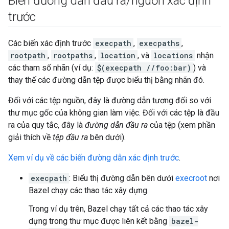
Biến đường dẫn đầu ra
/
nguồn xác định
trước
Các biến xác định trước
execpath
,
execpaths
,
rootpath
,
rootpaths
,
location
, và
locations
nhận
các tham số nhãn (ví dụ:
$(execpath //foo:bar)
) và
thay thế các đường dẫn tệp được biểu thị bằng nhãn đó.
Đối với các tệp nguồn, đây là đường dẫn tương đối so với
thư mục gốc của không gian làm việc. Đối với các tệp là đầu
ra của quy tắc, đây là
đường dẫn đầu ra
của tệp (xem phần
giải thích về
tệp đầu ra
bên dưới).
Xem ví dụ về các biến đường dẫn xác định trước
.
execpath
: Biểu thị đường dẫn bên dưới
execroot
nơi
Bazel chạy các thao tác xây dựng.
Trong ví dụ trên, Bazel chạy tất cả các thao tác xây
dựng trong thư mục được liên kết bằng
bazel-