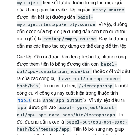
myproject
liên kết tượng trưng trong thư mục gốc
của không gian làm việc. Tệp nguồn
empty.source
được liên kết tại đường dẫn
bazel-
myproject/testapp/empty.source
. Vì vậy, đường
dẫn exec của tệp đó (là đường dẫn con bên dưới thư
mục gốc) là
testapp/empty.source
. Đây là đường
dẫn mà các thao tác xây dựng có thể dùng để tìm tệp.
Các tệp đầu ra được dàn dựng tương tự, nhưng cũng
được thêm tiền tố bằng đường dẫn con
bazel-
out/cpu-compilation_mode/bin
(hoặc đối với đầu
ra của các công cụ:
bazel-out/cpu-opt-exec-
hash/bin
). Trong ví dụ trên,
//testapp:app
là một
công cụ vì công cụ này xuất hiện trong thuộc tính
tools
của
show_app_output
's. Vì vậy, tệp đầu ra
app
được ghi vào
bazel-myproject/bazel-
out/cpu-opt-exec-hash/bin/testapp/app
. Do
đó, đường dẫn exec là
bazel-out/cpu-opt-exec-
hash/bin/testapp/app
. Tiền tố bổ sung này giúp