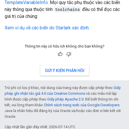
TemplateVariableInfo
. Mọi quy tắc phụ thuộc vào các biến
này thông qua thuộc tính
toolchains
đều có thể đọc các
giá trị của chúng:
Xem ví dụ về các biến do Starlark xác định
.
Thông tin này có hữu ích không cho bạn không?
GỬI Ý KIẾN PHẢN HỒI
Trừ phi có lưu ý khác, nội dung của trang này được cấp phép theo
Giấy
phép ghi nhận tác giả 4.0 của Creative Commons
và các mẫu mã lập
trình được cấp phép theo
Giấy phép Apache 2.0
. Để biết thông tin chi
tiết, vui lòng tham khảo
Chính sách trang web của Google Developers
.
Java là nhãn hiệu đã đăng ký của Oracle và/hoặc các đơn vị liên kết với
Oracle.
Cập nhật lần gần đây nhất: 2026-07-14 UTC.