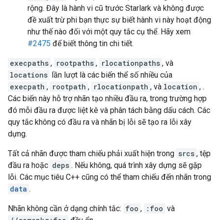
rộng. Đây là hành vi cũ trước Starlark và không được
đề xuất trừ phi bạn thực sự biết hành vi này hoạt động
như thế nào đối với một quy tắc cụ thể. Hãy xem
#2475
để biết thông tin chi tiết.
execpaths
,
rootpaths
,
rlocationpaths
, và
locations
lần lượt là các biến thể số nhiều của
execpath
,
rootpath
,
rlocationpath
, và
location
, .
Các biến này hỗ trợ nhãn tạo nhiều đầu ra, trong trường hợp
đó mỗi đầu ra được liệt kê và phân tách bằng dấu cách. Các
quy tắc không có đầu ra và nhãn bị lỗi sẽ tạo ra lỗi xây
dựng.
Tất cả nhãn được tham chiếu phải xuất hiện trong
srcs
, tệp
đầu ra hoặc
deps
. Nếu không, quá trình xây dựng sẽ gặp
lỗi. Các mục tiêu C++ cũng có thể tham chiếu đến nhãn trong
data
.
Nhãn không cần ở dạng chính tắc:
foo
,
:foo
và