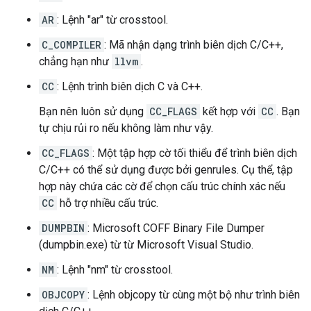
AR
: Lệnh "ar" từ crosstool.
C_COMPILER
: Mã nhận dạng trình biên dịch C/C++,
chẳng hạn như
llvm
.
CC
: Lệnh trình biên dịch C và C++.
Bạn nên luôn sử dụng
CC_FLAGS
kết hợp với
CC
. Bạn
tự chịu rủi ro nếu không làm như vậy.
CC_FLAGS
: Một tập hợp cờ tối thiểu để trình biên dịch
C/C++ có thể sử dụng được bởi genrules. Cụ thể, tập
hợp này chứa các cờ để chọn cấu trúc chính xác nếu
CC
hỗ trợ nhiều cấu trúc.
DUMPBIN
: Microsoft COFF Binary File Dumper
(dumpbin.exe) từ từ Microsoft Visual Studio.
NM
: Lệnh "nm" từ crosstool.
OBJCOPY
: Lệnh objcopy từ cùng một bộ như trình biên