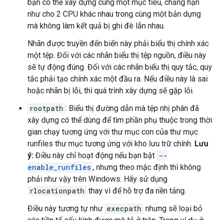
bạn có thể xây dựng cùng một mục tiêu, chẳng hạn
như cho 2 CPU khác nhau trong cùng một bản dựng
mà không làm kết quả bị ghi đè lẫn nhau.
Nhãn được truyền đến biến này phải biểu thị chính xác
một tệp. Đối với các nhãn biểu thị tệp nguồn, điều này
sẽ tự động đúng. Đối với các nhãn biểu thị quy tắc, quy
tắc phải tạo chính xác một đầu ra. Nếu điều này là sai
hoặc nhãn bị lỗi, thì quá trình xây dựng sẽ gặp lỗi.
rootpath
: Biểu thị đường dẫn mà tệp nhị phân đã
xây dựng có thể dùng để tìm phần phụ thuộc trong thời
gian chạy tương ứng với thư mục con của thư mục
runfiles thư mục tương ứng với kho lưu trữ chính.
Lưu
ý:
Điều này chỉ hoạt động nếu bạn bật
--
enable_runfiles
, nhưng theo mặc định thì không
phải như vậy trên Windows. Hãy sử dụng
rlocationpath
thay vì để hỗ trợ đa nền tảng.
Điều này tương tự như
execpath
nhưng sẽ loại bỏ