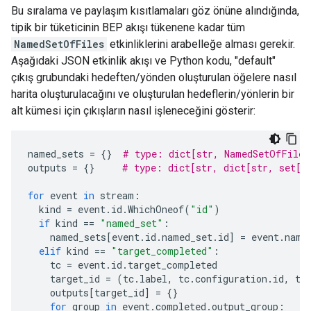
Bu sıralama ve paylaşım kısıtlamaları göz önüne alındığında,
tipik bir tüketicinin BEP akışı tükenene kadar tüm
NamedSetOfFiles
etkinliklerini arabelleğe alması gerekir.
Aşağıdaki JSON etkinlik akışı ve Python kodu, "default"
çıkış grubundaki hedeften/yönden oluşturulan öğelere nasıl
harita oluşturulacağını ve oluşturulan hedeflerin/yönlerin bir
alt kümesi için çıkışların nasıl işleneceğini gösterir:
named_sets
=
{}
# type: dict[str, NamedSetOfFiles
outputs
=
{}
# type: dict[str, dict[str, set[s
for
event
in
stream
:
kind
=
event
.
id
.
WhichOneof
(
"id"
)
if
kind
==
"named_set"
:
named_sets
[
event
.
id
.
named_set
.
id
]
=
event
.
name
elif
kind
==
"target_completed"
:
tc
=
event
.
id
.
target_completed
target_id
=
(
tc
.
label
,
tc
.
configuration
.
id
,
tc
outputs
[
target_id
]
=
{}
for
group
in
event
.
completed
.
output_group
: