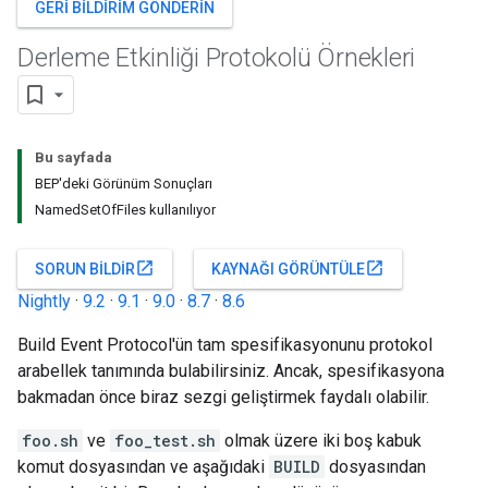
GERI BILDIRIM GÖNDERIN
Derleme Etkinliği Protokolü Örnekleri
Bu sayfada
BEP'deki Görünüm Sonuçları
NamedSetOfFiles kullanılıyor
open_in_new
open_in_new
SORUN BILDIR
KAYNAĞI GÖRÜNTÜLE
Nightly
·
9.2
·
9.1
·
9.0
·
8.7
·
8.6
Build Event Protocol'ün tam spesifikasyonunu protokol
arabellek tanımında bulabilirsiniz. Ancak, spesifikasyona
bakmadan önce biraz sezgi geliştirmek faydalı olabilir.
foo.sh
ve
foo_test.sh
olmak üzere iki boş kabuk
komut dosyasından ve aşağıdaki
BUILD
dosyasından