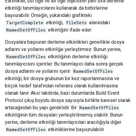
Etkinlikler, üst öğe ve alt öğe ilişkisinin yanı sıra derleme
etkinliği tanımlayıcılarını kullanarak da birbirlerine
başvurabilir. Örneğin, yukarıdaki grafikteki
TargetComplete
etkinliği,
fileSets
alanındaki
NamedSetOfFiles
etkinliğini ifade eder.
Dosyalara başvuran derleme etkinlikleri genellikle dosya
adlarını ve yollarını etkinliğe yerleştirmez. Bunun yerine,
NamedSetOfFiles
etkinliğinin derleme etkinliği
tanımlayıcısını içerirler. Bu tanımlayıcı daha sonra gerçek
dosya adlarını ve yollarını içerir.
NamedSetOfFiles
etkinliği, bir dosya grubunun bir kez raporlanmasına ve
birçok hedef tarafından referans olarak kullanılmasına
olanak tanır. Aksi takdirde, bazı durumlarda Build Event
Protocol çıkış boyutu dosya sayısıyla birlikte karesel olarak
artacağından bu yapı gereklidir. Bir
NamedSetOfFiles
etkinliğinin tüm dosyaları yerleştirilmemiş olabilir. Bunun
yerine, derleme etkinliği tanımlayıcıları aracılığıyla diğer
NamedSetOfFiles
etkinliklerine başvurulabilir.