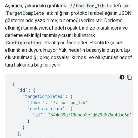
Aşağıda, yukarıdaki grafikteki
//foo:foo_lib
hedefi için
TargetComplete
etkinliğinin protokol arabelleğinin JSON
gösteriminde yazdırılmış bir örneği verilmiştir. Derleme
etkinliği tanımlayıcısı, hedefi opak bir dize olarak içerir ve
derleme etkinliği tanımlayıcısını kullanarak
Configuration
etkinliğini ifade eder. Etkinlikte çocuk
etkinlikleri duyurulmuyor. Yük, hedefin başarıyla oluşturulup
oluşturulmadığı, çıkış dosyaları kümesi ve oluşturulan hedef
türü hakkında bilgiler içerir.
{
"id"
:
{
"targetCompleted"
:
{
"label"
:
"//foo:foo_lib"
,
"configuration"
:
{
"id"
:
"544e39a7f0abdb3efdd29d675a48bc6a"
}
}
},