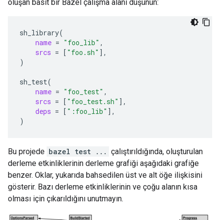
oluşan basit bir Bazel çalışma alanı düşünün:
sh_library
(
name
=
"foo_lib"
srcs
=
[
"foo.sh"
]
)
sh_test
(
name
=
"foo_test"
srcs
=
[
"foo_test.sh"
]
deps
=
[
":foo_lib"
]
)
Bu projede
bazel test ...
çalıştırıldığında, oluşturulan
derleme etkinliklerinin derleme grafiği aşağıdaki grafiğe
benzer. Oklar, yukarıda bahsedilen üst ve alt öğe ilişkisini
gösterir. Bazı derleme etkinliklerinin ve çoğu alanın kısa
olması için çıkarıldığını unutmayın.