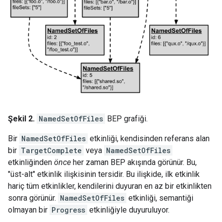
Şekil 2.
NamedSetOfFiles
BEP grafiği.
Bir
NamedSetOfFiles
etkinliği, kendisinden referans alan
bir
TargetComplete
veya
NamedSetOfFiles
etkinliğinden
önce
her zaman BEP akışında görünür. Bu,
"üst-alt" etkinlik ilişkisinin tersidir. Bu ilişkide, ilk etkinlik
hariç tüm etkinlikler, kendilerini duyuran en az bir etkinlikten
sonra görünür.
NamedSetOfFiles
etkinliği, semantiği
olmayan bir
Progress
etkinliğiyle duyuruluyor.