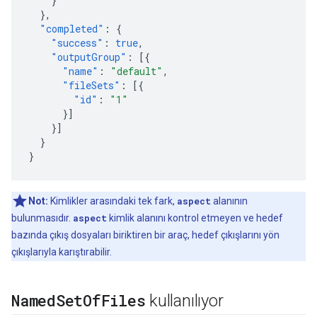
}
},
"completed"
:
{
"success"
:
true
,
"outputGroup"
:
[{
"name"
:
"default"
,
"fileSets"
:
[{
"id"
:
"1"
}]
}]
}
}
Not:
Kimlikler arasındaki tek fark,
aspect
alanının
bulunmasıdır.
aspect
kimlik alanını kontrol etmeyen ve hedef
bazında çıkış dosyaları biriktiren bir araç, hedef çıkışlarını yön
çıkışlarıyla karıştırabilir.
Named
Set
Of
Files
kullanılıyor