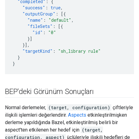
"completed"
:
{
"success"
:
true
,
"outputGroup"
:
[{
"name"
:
"default"
,
"fileSets"
:
[{
"id"
:
"0"
}]
}],
"targetKind"
:
"sh_library rule"
}
}
BEP'deki Görünüm Sonuçları
Normal derlemeler,
(target, configuration)
çiftleriyle
ilişkili işlemleri değerlendirir.
Aspects
etkinleştirilmişken
derleme yapıldığında Bazel, etkinleştirilmiş belirli bir
aspect'ten etkilenen her hedef için
(target,
configuration, aspect)
üçlüleriyle ilişkili hedefleri de