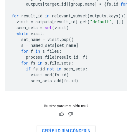
outputs
[
target_id
][
group
.
name
]
=
{
fs
.
id
for
for
result_id
in
relevant_subset
(
outputs
.
keys
()):
visit
=
outputs
[
result_id
]
.
get
(
"default"
,
[])
seen_sets
=
set
(
visit
)
while
visit
:
set_name
=
visit
.
pop
()
s
=
named_sets
[
set_name
]
for
f
in
s
.
files
:
process_file
(
result_id
,
f
)
for
fs
in
s
.
file_sets
:
if
fs
.
id
not
in
seen_sets
:
visit
.
add
(
fs
.
id
)
seen_sets
.
add
(
fs
.
id
)
Bu size yardımcı oldu mu?
GERI BILDIRIM GÖNDERIN