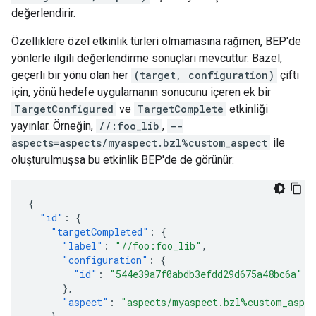
değerlendirir.
Özelliklere özel etkinlik türleri olmamasına rağmen, BEP'de
yönlerle ilgili değerlendirme sonuçları mevcuttur. Bazel,
geçerli bir yönü olan her
(target, configuration)
çifti
için, yönü hedefe uygulamanın sonucunu içeren ek bir
TargetConfigured
ve
TargetComplete
etkinliği
yayınlar. Örneğin,
//:foo_lib
,
--
aspects=aspects/myaspect.bzl%custom_aspect
ile
oluşturulmuşsa bu etkinlik BEP'de de görünür:
{
"id"
:
{
"targetCompleted"
:
{
"label"
:
"//foo:foo_lib"
,
"configuration"
:
{
"id"
:
"544e39a7f0abdb3efdd29d675a48bc6a"
},
"aspect"
:
"aspects/myaspect.bzl%custom_aspe