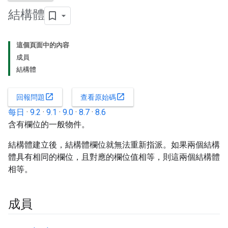
結構體
這個頁面中的內容
成員
結構體
open_in_new
open_in_new
回報問題
查看原始碼
每日
·
9.2
·
9.1
·
9.0
·
8.7
·
8.6
含有欄位的一般物件。
結構體建立後，結構體欄位就無法重新指派。如果兩個結構
體具有相同的欄位，且對應的欄位值相等，則這兩個結構體
相等。
成員