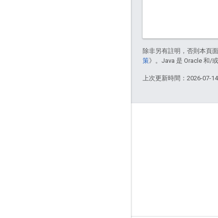
除非另有註明，否則本頁
策
》。Java 是 Oracl
上次更新時間：2026-07-1
關於
Bazel 使用者
提供內容
資料管理模型
版本模型
品牌宣傳指南