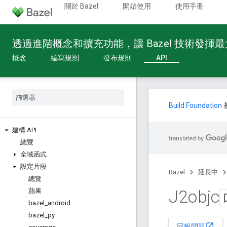
關於 Bazel
開始使用
使用手冊
透過進階概念和擴充功能，讓 Bazel 技術發揮
概念
編寫規則
發布規則
API
Build Foundation
建構 API
總覽
全域函式
設定片段
Bazel
延長中
總覽
J2objc
蘋果
bazel
_
android
bazel
_
py
open_in_new
回報問題