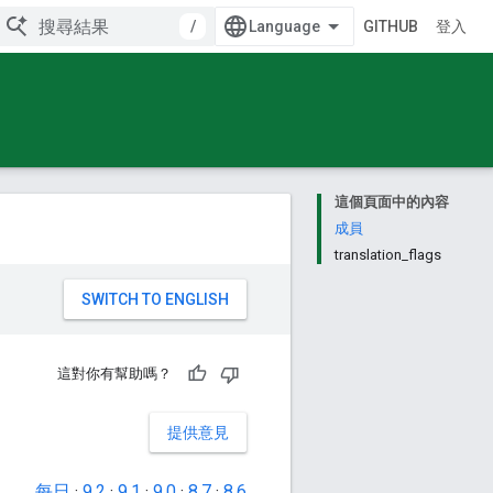
/
GITHUB
登入
這個頁面中的內容
成員
translation_flags
。
這對你有幫助嗎？
提供意見
每日
·
9.2
·
9.1
·
9.0
·
8.7
·
8.6