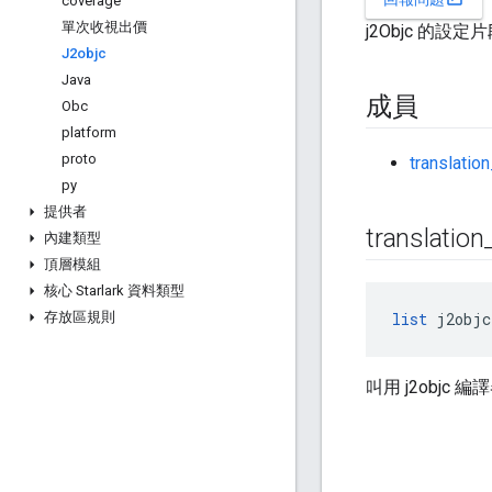
coverage
單次收視出價
j2Objc 的設定
J2objc
Java
成員
Obc
platform
proto
translatio
py
提供者
translation
內建類型
頂層模組
核心 Starlark 資料類型
存放區規則
list
 j2objc
叫用 j2objc