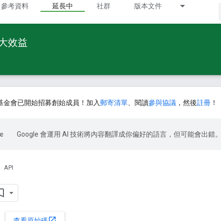
參考資料
延長中
社群
版本文件
最大效益
基金會已開始招募創始成員！加入
郵寄清單
、閱讀
參與協議
，然後
註冊
！
Google 會運用 AI 技術將內容翻譯成你偏好的語言，但可能會出錯
API
open_in_new
查看原始碼