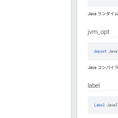
Java ランタイ
jvm
_
opt
depset
 Java
Java コンパ
label
Label
 JavaT