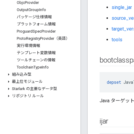
Objc
Provider
single_jar
Output
Group
Info
パッケージ仕様情報
source_ve
プラットフォーム情報
target_ver
Proguard
Spec
Provider
Proto
Registry
Provider（英語）
tools
実行環境情報
テンプレート変数情報
bootclassp
ツールチェーンの情報
Toolchain
Type
Info
組み込み型
最上位モジュール
depset
 Java
Starlark の主要なデータ型
リポジトリ ルール
Java ターゲットの
ijar