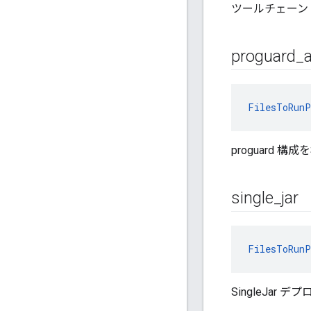
ツールチェーン
proguard
_
a
FilesToRunP
proguard
single
_
jar
FilesToRunP
SingleJar デプ