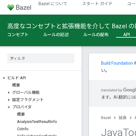
Bazel について
スタート ガイド
ユー
高度なコンセプトと拡張機能を介して Bazel
コンセプト
ルールの記述
ルールの配布
API
Build Foundation
い。
ビルド API
概要
グローバル機能
ます。AI 翻訳
設定フラグメント
プロバイダ
概要
Bazel
延長
Analysis
Test
Result
Info
Java
To
Cc
Info