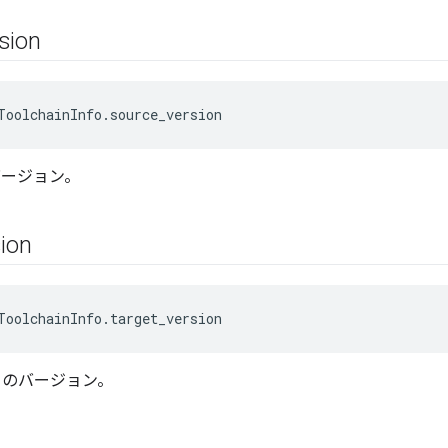
sion
ToolchainInfo.source_version
のバージョン。
ion
ToolchainInfo.target_version
ットのバージョン。