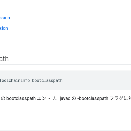
rsion
sion
ath
ToolchainInfo.bootclasspath
 bootclasspath エントリ。javac の -bootclasspath フ