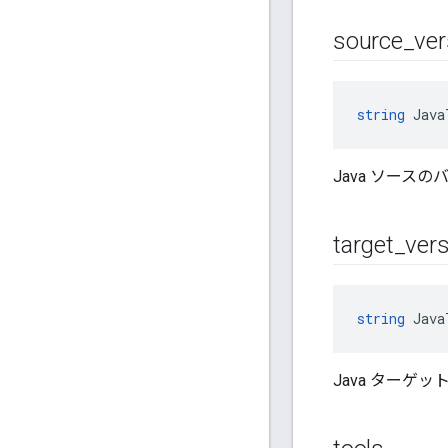
source
_
ver
string
 Java
Java ソース
target
_
vers
string
 Java
Java ターゲ