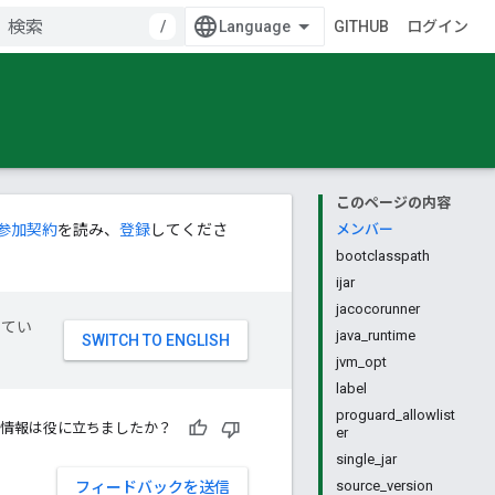
/
GITHUB
ログイン
このページの内容
参加契約
を読み、
登録
してくださ
メンバー
bootclasspath
ijar
jacocorunner
してい
java_runtime
jvm_opt
label
proguard_allowlist
情報は役に立ちましたか？
er
single_jar
source_version
フィードバックを送信