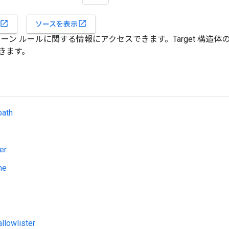
open_in_new
open_in_new
ソースを表示
ェーン ルールに関する情報にアクセスできます。Target 構造体の 'jav
きます。
path
er
me
llowlister