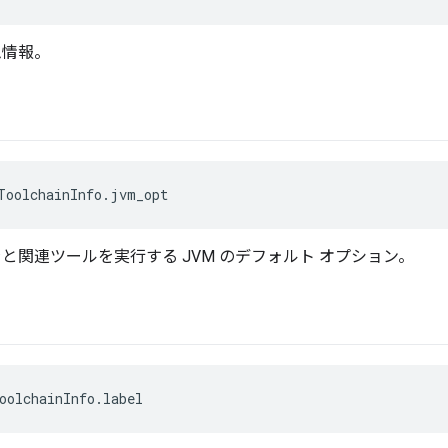
ム情報。
ToolchainInfo.jvm_opt
イラと関連ツールを実行する JVM のデフォルト オプション。
oolchainInfo.label