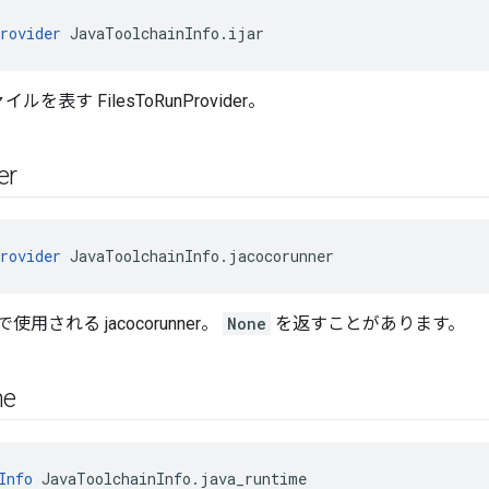
rovider
 JavaToolchainInfo.ijar
イルを表す FilesToRunProvider。
er
rovider
 JavaToolchainInfo.jacocorunner
用される jacocorunner。
None
を返すことがあります。
me
Info
 JavaToolchainInfo.java_runtime