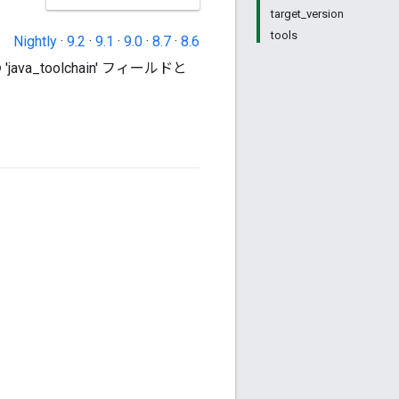
target_version
tools
Nightly
·
9.2
·
9.1
·
9.0
·
8.7
·
8.6
a_toolchain' フィールドと