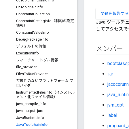
Cc
Toolchain
Config
Info
Cc
Toolchain
Info
問題を報告する
Constraint
Collection
Constraint
Setting
Info（制約の設定
Java ツールチ
情報）
してアクセスで
Constraint
Value
Info
Debug
Package
Info
デフォルトの情報
メンバー
Execution
Info
フィーチャー トグル情報
bootclass
file
_
provider
ijar
Files
To
Run
Provider
互換性のないプラットフォーム プ
jacocorunn
ロバイダ
Instrumented
Files
Info（インストル
java_runti
メント化ファイル情報）
java
_
compile
_
info
jvm_opt
java
_
output
_
jars
label
Java
Runtime
Info
Java
Toolchain
Info
proguard_a