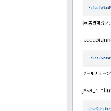
FilesToRunP
ijar 実行可能ファ
jacocorunn
FilesToRunP
ツールチェーンで使
java
_
runti
JavaRuntime