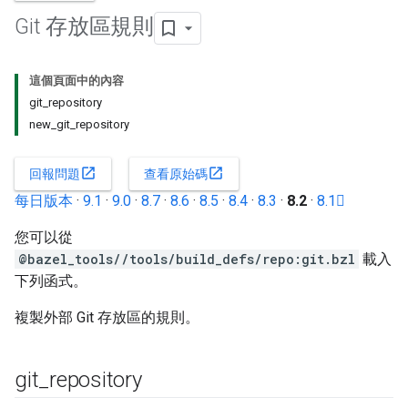
Git 存放區規則
這個頁面中的內容
git_repository
new_git_repository
open_in_new
open_in_new
回報問題
查看原始碼
每日版本
·
9.1
·
9.0
·
8.7
·
8.6
·
8.5
·
8.4
·
8.3
·
8.2
·
8.1
您可以從
@bazel_tools//tools/build_defs/repo:git.bzl
載入
下列函式。
複製外部 Git 存放區的規則。
git
_
repository