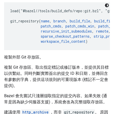
load("@bazel//tools/build_defs/repo:git.bzl", "git_
git_repository(
name
, 
branch
, 
build_file
, 
build_fil
patch_cmds
, 
patch_cmds_win
, 
patch_s
recursive_init_submodules
, 
remote
, 
sparse_checkout_patterns
, 
strip_pref
workspace_file_content
複製外部 Git 存放區。
複製 Git 存放區、取出指定標記或修訂版本，並提供其目標
以供繫結。同時判斷實際簽出的提交 ID 和日期，並傳回含
有參數的字典，提供這項規則的可重現版本 (標記不一定會
提供)。
Bazel 會先嘗試只淺層擷取指定的提交內容。如果失敗 (通
常是因為缺少伺服器支援)，系統會改為完整擷取存放區。
建議使用
http_archive
，而非
git_repository
。 原因