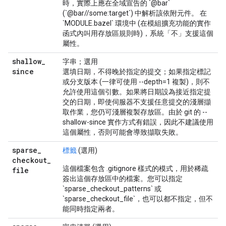
時，實際上應在全域宣告的 `@bar`
(`@bar//some:target`) 中解析該依附元件。 在
`MODULE.bazel` 環境中 (在模組擴充功能的實作
函式內叫用存放區規則時)，系統「不」支援這個
屬性。
shallow
_
字串；選用
since
選填日期，不得晚於指定的提交；如果指定標記
或分支版本 (一律可使用 --depth=1 複製)，則不
允許使用這個引數。如果將日期設為接近指定提
交的日期，即使伺服器不支援任意提交的淺層擷
取作業，您仍可淺層複製存放區。由於 git 的 --
shallow-since 實作方式有錯誤，因此不建議使用
這個屬性，否則可能會導致擷取失敗。
sparse
_
標籤
(選用)
checkout
_
這個檔案包含 .gitignore 樣式的模式，用於稀疏
file
簽出這個存放區中的檔案。您可以指定
`sparse_checkout_patterns` 或
`sparse_checkout_file`，也可以都不指定，但不
能同時指定兩者。