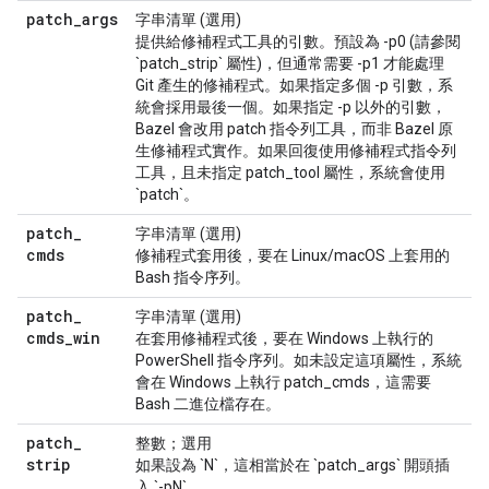
patch
_
args
字串清單 (選用)
提供給修補程式工具的引數。預設為 -p0 (請參閱
`patch_strip` 屬性)，但通常需要 -p1 才能處理
Git 產生的修補程式。如果指定多個 -p 引數，系
統會採用最後一個。如果指定 -p 以外的引數，
Bazel 會改用 patch 指令列工具，而非 Bazel 原
生修補程式實作。如果回復使用修補程式指令列
工具，且未指定 patch_tool 屬性，系統會使用
`patch`。
patch
_
字串清單 (選用)
cmds
修補程式套用後，要在 Linux/macOS 上套用的
Bash 指令序列。
patch
_
字串清單 (選用)
cmds
_
win
在套用修補程式後，要在 Windows 上執行的
PowerShell 指令序列。如未設定這項屬性，系統
會在 Windows 上執行 patch_cmds，這需要
Bash 二進位檔存在。
patch
_
整數；選用
strip
如果設為 `N`，這相當於在 `patch_args` 開頭插
入 `-pN`。