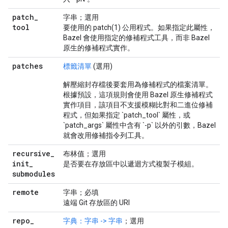
patch
_
字串；選用
tool
要使用的 patch(1) 公用程式。如果指定此屬性，
Bazel 會使用指定的修補程式工具，而非 Bazel
原生的修補程式實作。
patches
標籤清單
(選用)
解壓縮封存檔後要套用為修補程式的檔案清單。
根據預設，這項規則會使用 Bazel 原生修補程式
實作項目，該項目不支援模糊比對和二進位修補
程式，但如果指定 `patch_tool` 屬性，或
`patch_args` 屬性中含有 `-p` 以外的引數，Bazel
就會改用修補指令列工具。
recursive
_
布林值；選用
init
_
是否要在存放區中以遞迴方式複製子模組。
submodules
remote
字串；必填
遠端 Git 存放區的 URI
repo
_
字典：字串 -> 字串
；選用