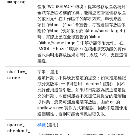
mapping
僅限 `WORKSPACE` 環境：從本機存放區名稱到
全域存放區名稱的字典，能讓您控管這個存放區
的依附元件在工作區中的解析方式。舉例來說，
項目 `@foo`: `@bar` 會宣告，每當這個存放區依
附於 `@foo` (例如依附於 `@foo//some:target`)
時，實際上應在全域宣告的 `@bar`
(`@bar//some:target`) 中解析該依附元件。 在
`MODULE.bazel` 環境中 (在模組擴充功能的實作
函式內叫用存放區規則時)，系統「不」支援這個
屬性。
shallow
_
字串；選用
since
選填日期，不得晚於指定的提交；如果指定標記
或分支版本 (一律可使用 --depth=1 複製)，則不
允許使用這個引數。如果將日期設為接近指定提
交的日期，即使伺服器不支援任意提交的淺層擷
取作業，您仍可淺層複製存放區。由於 git 的 --
shallow-since 實作方式有錯誤，因此不建議使用
這個屬性，否則可能會導致擷取失敗。
sparse
_
標籤
(選用)
checkout
_