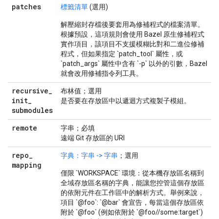
patches
標籤清單
(選用)
解壓縮封存檔後要套用為修補程式的檔案清單。
根據預設，這項規則會使用 Bazel 原生修補程式
實作項目，該項目不支援模糊比對和二進位修補
程式，但如果指定 `patch_tool` 屬性，或
`patch_args` 屬性中含有 `-p` 以外的引數，Bazel
就會改用修補指令列工具。
recursive
_
布林值；選用
init
_
是否要在存放區中以遞迴方式複製子模組。
submodules
remote
字串；必填
遠端 Git 存放區的 URI
repo
_
字典：字串 -> 字串
；選用
mapping
僅限 `WORKSPACE` 環境：從本機存放區名稱到
全域存放區名稱的字典，能讓您控管這個存放區
的依附元件在工作區中的解析方式。舉例來說，
項目 `@foo`: `@bar` 會宣告，每當這個存放區依
附於 `@foo` (例如依附於 `@foo//some:target`)