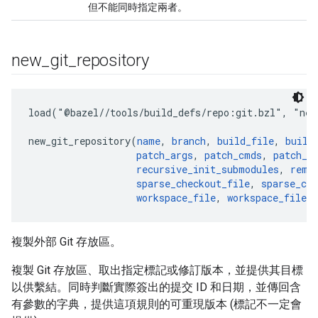
但不能同時指定兩者。
new
_
git
_
repository
load("@bazel//tools/build_defs/repo:git.bzl", "new_
new_git_repository(
name
, 
branch
, 
build_file
, 
build
patch_args
, 
patch_cmds
, 
patch_c
recursive_init_submodules
, 
remo
sparse_checkout_file
, 
sparse_che
workspace_file
, 
workspace_file_c
複製外部 Git 存放區。
複製 Git 存放區、取出指定標記或修訂版本，並提供其目標
以供繫結。同時判斷實際簽出的提交 ID 和日期，並傳回含
有參數的字典，提供這項規則的可重現版本 (標記不一定會