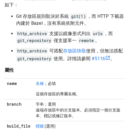
如下：
Git 存放區規則取決於系統
git(1)
，而 HTTP 下載器
內建於 Bazel，沒有系統依附元件。
http_archive
支援以鏡像形式列出
urls
，而
git_repository
僅支援單一
remote
。
http_archive
可搭配
存放區快取
使用，但無法搭配
git_repository
使用。詳情請參閱
#5116
。
屬性
name
名稱
；必填
這個存放區的專屬名稱。
branch
字串；選用
遠端存放區中的分支版本。必須指定一個分支版
本、標記或修訂版本。
build
_
file
標籤
(選用)