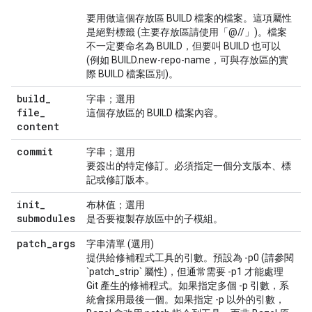
要用做這個存放區 BUILD 檔案的檔案。這項屬性
是絕對標籤 (主要存放區請使用「@//」)。檔案
不一定要命名為 BUILD，但要叫 BUILD 也可以
(例如 BUILD.new-repo-name，可與存放區的實
際 BUILD 檔案區別)。
build
_
字串；選用
file
_
這個存放區的 BUILD 檔案內容。
content
commit
字串；選用
要簽出的特定修訂。必須指定一個分支版本、標
記或修訂版本。
init
_
布林值；選用
submodules
是否要複製存放區中的子模組。
patch
_
args
字串清單 (選用)
提供給修補程式工具的引數。預設為 -p0 (請參閱
`patch_strip` 屬性)，但通常需要 -p1 才能處理
Git 產生的修補程式。如果指定多個 -p 引數，系
統會採用最後一個。如果指定 -p 以外的引數，