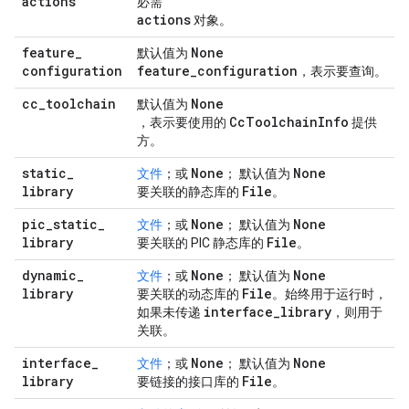
actions
必需
actions
对象。
feature
_
None
默认值为
configuration
feature
_
configuration
，表示要查询。
cc
_
toolchain
None
默认值为
Cc
Toolchain
Info
，表示要使用的
提供
方。
static
_
None
None
文件
；或
； 默认值为
library
File
要关联的静态库的
。
pic
_
static
_
None
None
文件
；或
； 默认值为
library
File
要关联的 PIC 静态库的
。
dynamic
_
None
None
文件
；或
； 默认值为
library
File
要关联的动态库的
。始终用于运行时，
interface
_
library
如果未传递
，则用于
关联。
interface
_
None
None
文件
；或
； 默认值为
library
File
要链接的接口库的
。