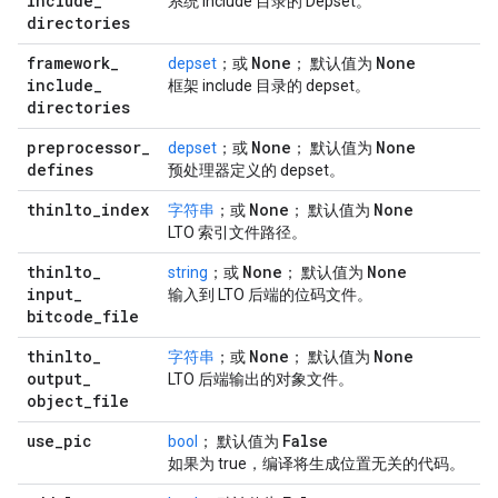
include
_
系统 include 目录的 Depset。
directories
framework
_
None
None
depset
；或
； 默认值为
include
_
框架 include 目录的 depset。
directories
preprocessor
_
None
None
depset
；或
； 默认值为
defines
预处理器定义的 depset。
thinlto
_
index
None
None
字符串
；或
； 默认值为
LTO 索引文件路径。
thinlto
_
None
None
string
；或
； 默认值为
input
_
输入到 LTO 后端的位码文件。
bitcode
_
file
thinlto
_
None
None
字符串
；或
； 默认值为
output
_
LTO 后端输出的对象文件。
object
_
file
use
_
pic
False
bool
； 默认值为
如果为 true，编译将生成位置无关的代码。