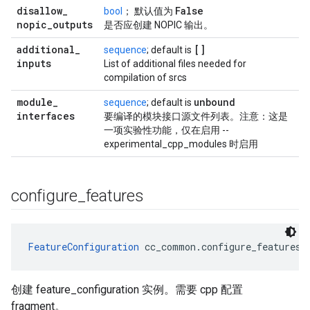
disallow
_
False
bool
； 默认值为
nopic
_
outputs
是否应创建 NOPIC 输出。
additional
_
[]
sequence
; default is
inputs
List of additional files needed for
compilation of srcs
module
_
unbound
sequence
; default is
interfaces
要编译的模块接口源文件列表。注意：这是
一项实验性功能，仅在启用 --
experimental_cpp_modules 时启用
configure
_
features
FeatureConfiguration
 cc_common.configure_features(
创建 feature_configuration 实例。需要 cpp 配置
fragment。