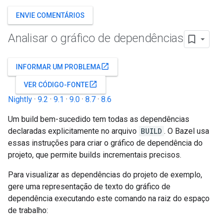
ENVIE COMENTÁRIOS
Analisar o gráfico de dependências
open_in_new
INFORMAR UM PROBLEMA
open_in_new
VER CÓDIGO-FONTE
Nightly
·
9.2
·
9.1
·
9.0
·
8.7
·
8.6
Um build bem-sucedido tem todas as dependências
declaradas explicitamente no arquivo
BUILD
. O Bazel usa
essas instruções para criar o gráfico de dependência do
projeto, que permite builds incrementais precisos.
Para visualizar as dependências do projeto de exemplo,
gere uma representação de texto do gráfico de
dependência executando este comando na raiz do espaço
de trabalho: