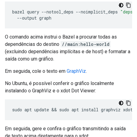
bazel
query
--
notool_deps
--
noimplicit_deps
"deps(
--
output
graph
O comando acima instrui o Bazel a procurar todas as
dependências do destino
//main:hello-world
(excluindo dependências implícitas e de host) e formatar a
saída como um gráfico.
Em seguida, cole o texto em
GraphViz
.
No Ubuntu, é possível conferir o gráfico localmente
instalando o GraphViz e o xdot Dot Viewer:
sudo
apt
update
 && 
sudo
apt
install
graphviz
xdot
Em seguida, gere e confira o gráfico transmitindo a saída
de texto acima diretamente para o xdot: