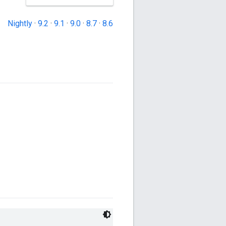
Nightly
·
9.2
·
9.1
·
9.0
·
8.7
·
8.6