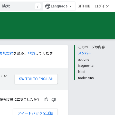
/
GITHUB
ログイン
このページの内容
参加契約
を読み、
登録
してくださ
メンバー
actions
fragments
label
してい
toolchains
情報は役に立ちましたか？
フィードバックを送信