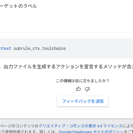
ーゲットのラベル
ntext
 subrule_ctx.toolchains
、出力ファイルを生成するアクションを宣言するメソッドが含
この情報は役に立ちましたか？
フィードバックを送信
のページのコンテンツは
クリエイティブ・コモンズの表示 4.0 ライセンス
によ
より使用許諾されます。詳しくは、
Google Developers サイトのポリシー
をご覧