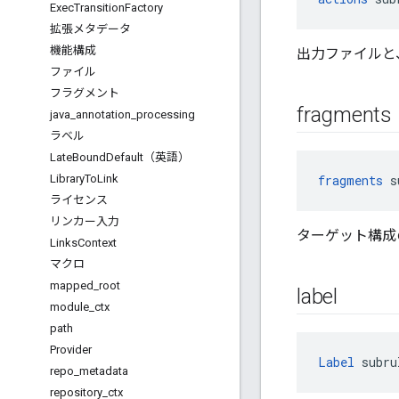
Exec
Transition
Factory
拡張メタデータ
機能構成
出力ファイルと
ファイル
フラグメント
fragments
java
_
annotation
_
processing
ラベル
Late
Bound
Default（英語）
Library
To
Link
fragments
 s
ライセンス
リンカー入力
ターゲット構成
Links
Context
マクロ
mapped
_
root
label
module
_
ctx
path
Provider
Label
 subru
repo
_
metadata
repository
_
ctx