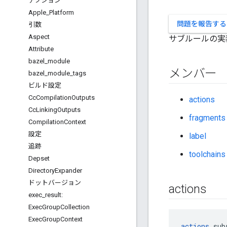
アクション
Apple
_
Platform
問題を報告する
引数
Aspect
サブルールの実
Attribute
bazel
_
module
メンバー
bazel
_
module
_
tags
ビルド設定
Cc
Compilation
Outputs
actions
Cc
Linking
Outputs
fragments
Compilation
Context
設定
label
追跡
toolchains
Depset
Directory
Expander
ドットバージョン
actions
exec
_
result:
Exec
Group
Collection
Exec
Group
Context
actions
 sub