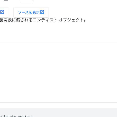
open_in_new
open_in_new
ソースを表示
装関数に渡されるコンテキスト オブジェクト。
rule_ctx.actions