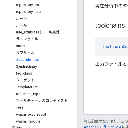
repository
_
os
現在分析中のタ
repository
_
rule
ルート
toolchains
ルール
rule
_
attributes [ルール属性]
ランファイル
struct
ToolchainCo
サブルール
#subrule
_
ctx
出力ファイルと
Symlink
Entry
tag
_
class
ターゲット
Template
Dict
toolchain
_
type
ツールチェーンのコンテキスト
移行
wasm
_
exec
_
result
wasm
_
module
特に記載のない限り、こ
Apache 2.0 ライセンス
に