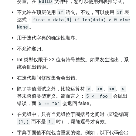
变量。在
BUILD
文件中，您可以使用列表推导式。
不允许在顶层使用
if
语句。不过，可以使用
if
表
达式：
first = data[0] if len(data) > 0 else
None
。
用于迭代字典的确定性顺序。
不允许递归。
Int 类型仅限于 32 位有符号整数。如果发生溢出，系
统会抛出错误。
在迭代期间修改集合会出错。
除了等值测试之外，比较运算符
<
、
<=
、
>=
、
>
等未跨值类型定义。简而言之：
5 < 'foo'
会抛出
错误，而
5 == "5"
会返回 false。
在元组中，只有当元组位于圆括号之间时（即您编写
(1,)
而不是
1,
时），尾随逗号才有效。
字典字面值不能包含重复的键。例如，以下代码会出