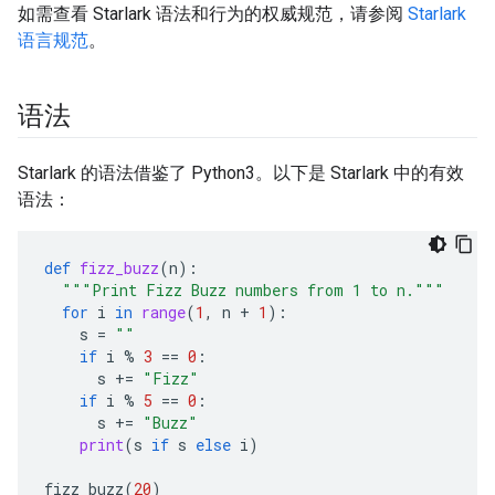
如需查看 Starlark 语法和行为的权威规范，请参阅
Starlark
语言规范
。
语法
Starlark 的语法借鉴了 Python3。以下是 Starlark 中的有效
语法：
def
fizz_buzz
(
n
):
"""Print Fizz Buzz numbers from 1 to n."""
for
i
in
range
(
1
,
n
+
1
):
s
=
""
if
i
%
3
==
0
:
s
+=
"Fizz"
if
i
%
5
==
0
:
s
+=
"Buzz"
print
(
s
if
s
else
i
)
fizz_buzz
(
20
)