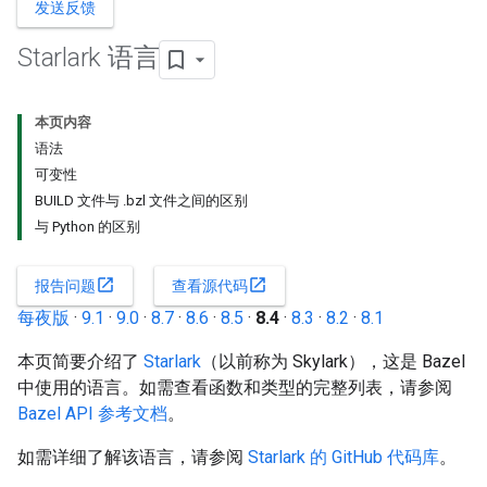
发送反馈
Starlark 语言
本页内容
语法
可变性
BUILD 文件与 .bzl 文件之间的区别
与 Python 的区别
open_in_new
open_in_new
报告问题
查看源代码
每夜版
·
9.1
·
9.0
·
8.7
·
8.6
·
8.5
·
8.4
·
8.3
·
8.2
·
8.1
本页简要介绍了
Starlark
（以前称为 Skylark），这是 Bazel
中使用的语言。如需查看函数和类型的完整列表，请参阅
Bazel API 参考文档
。
如需详细了解该语言，请参阅
Starlark 的 GitHub 代码库
。