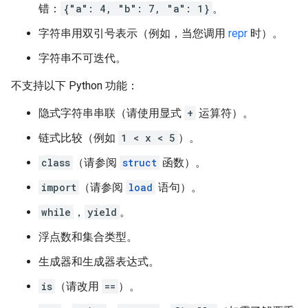
错：
{"a": 4, "b": 7, "a": 1}
。
字符串用双引号表示（例如，当您调用
repr
时）。
字符串不可迭代。
不支持以下 Python 功能：
隐式字符串串联（请使用显式
+
运算符）。
链式比较（例如
1 < x < 5
）。
class
（请参阅
struct
函数）。
import
（请参阅
load
语句）。
while
，
yield
。
浮点数和集合类型。
生成器和生成器表达式。
is
（请改用
==
）。