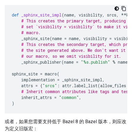
def
_sphinx_site_impl
(
name
,
visibility
,
srcs
,
**
kw
# This creates the primary target, producing t
# set `visibility = visibility` to make it vis
# macro.
_sphinx_site
(
name
=
name
,
visibility
=
visibil
# This creates the secondary target, which pro
# the site generated above. We don't want it t
# our macro, so we omit visibility for it.
_sphinx_publisher
(
name
=
"
%s
.publish"
%
name
,
sphinx_site
=
macro
(
implementation
=
_sphinx_site_impl
,
attrs
=
{
"srcs"
:
attr
.
label_list
(
allow_files
=
# Inherit common attributes like tags and test
inherit_attrs
=
"common"
,
)
或者，如果您需要支持低于 Bazel 8 的 Bazel 版本，则应改
为定义旧版宏：