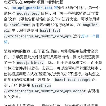
您还可以在 Angular 项目中看到此模
式。
ts_api_guardian_test
宏
会生成两个目标。第一个
是标准
nodejs_test
目标，用于将一些生成的输出与“黄
金”文件（即包含预期输出的文件）进行比较。可以使用常
规
bazel test
调用来构建和运行此测试。在
angular-
cli
中，您可以使用
bazel test
//etc/api:angular_devkit_core_api
运行
其中一个目
标
。
随着时间的推移，出于正当理由，可能需要更新此黄金文
件。 手动更新此文件既繁琐又容易出错，因此此宏还提供
了一个
nodejs_binary
目标，用于更新标准文件，而不是
与标准文件进行比较。实际上，可以编写相同的测试脚本，
使其根据调用方式在“验证”或“接受”模式下运行。这与您之
前学到的模式相同：没有原生
bazel test-accept
命
令，但可以使用
bazel run
//etc/api:angular_devkit_core_api.accept
实现相
同的效果。