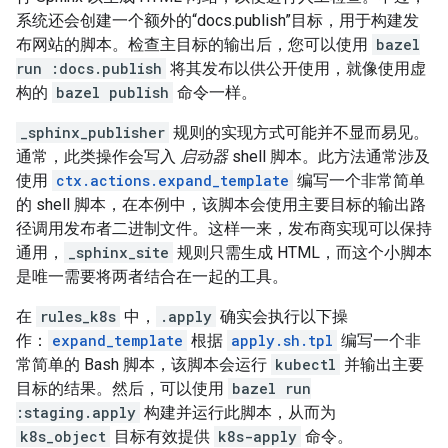
系统还会创建一个额外的“docs.publish”目标，用于构建发
布网站的脚本。检查主目标的输出后，您可以使用
bazel
run :docs.publish
将其发布以供公开使用，就像使用虚
构的
bazel publish
命令一样。
_sphinx_publisher
规则的实现方式可能并不显而易见。
通常，此类操作会写入
启动器
shell 脚本。此方法通常涉及
使用
ctx.actions.expand_template
编写一个非常简单
的 shell 脚本，在本例中，该脚本会使用主要目标的输出路
径调用发布者二进制文件。这样一来，发布商实现可以保持
通用，
_sphinx_site
规则只需生成 HTML，而这个小脚本
是唯一需要将两者结合在一起的工具。
在
rules_k8s
中，
.apply
确实会执行以下操
作：
expand_template
根据
apply.sh.tpl
编写一个非
常简单的 Bash 脚本，该脚本会运行
kubectl
并输出主要
目标的结果。然后，可以使用
bazel run
:staging.apply
构建并运行此脚本，从而为
k8s_object
目标有效提供
k8s-apply
命令。