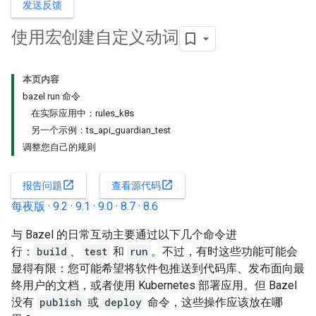
发送反馈
使用宏创建自定义动词
本页内容
bazel run 命令
在实际应用中：rules_k8s
另一个示例：ts_api_guardian_test
调整您自己的规则
open_in_new
open_in_new
报告问题
查看源代码
每夜版
·
9.2
·
9.1
·
9.0
·
8.7
·
8.6
与 Bazel 的日常互动主要通过以下几个命令进
行：
build
、
test
和
run
。不过，有时这些功能可能会
显得有限：您可能希望将软件包推送到代码库、发布面向最
终用户的文档，或者使用 Kubernetes 部署应用。但 Bazel
没有
publish
或
deploy
命令，这些操作应该放在哪