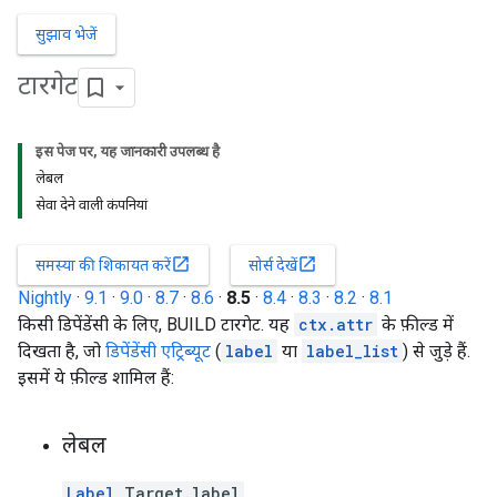
सुझाव भेजें
टारगेट
इस पेज पर, यह जानकारी उपलब्ध है
लेबल
सेवा देने वाली कंपनियां
open_in_new
open_in_new
समस्या की शिकायत करें
सोर्स देखें
Nightly
·
9.1
·
9.0
·
8.7
·
8.6
·
8.5
·
8.4
·
8.3
·
8.2
·
8.1
किसी डिपेंडेंसी के लिए, BUILD टारगेट. यह
ctx.attr
के फ़ील्ड में
दिखता है, जो
डिपेंडेंसी एट्रिब्यूट
(
label
या
label_list
) से जुड़े हैं.
इसमें ये फ़ील्ड शामिल हैं:
लेबल
Label
Target.label