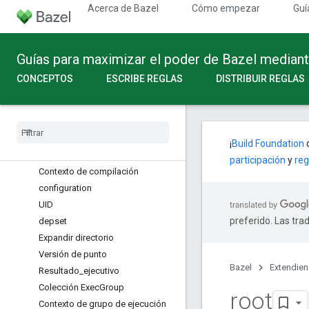
acciones
Acerca de Bazel
Cómo empezar
Guí
plataforma_manzana
Args
Aspecto
Guías para maximizar el poder de Bazel median
Atributo
CONCEPTOS
ESCRIBE REGLAS
DISTRIBUIR REGLAS
módulo_bazel
etiquetas
_
del
_
módulo
_
bazel
Configuración de compilación
Cc
Compilation
Outputs
¡
Build Foundation
c
Cc
Linking
Outputs
participación
y
reg
Contexto de compilación
configuration
UID
preferido. Las tra
depset
Expandir directorio
Versión de punto
Bazel
Extendie
Resultado
_
ejecutivo
Colección Exec
Group
root
Contexto de grupo de ejecución