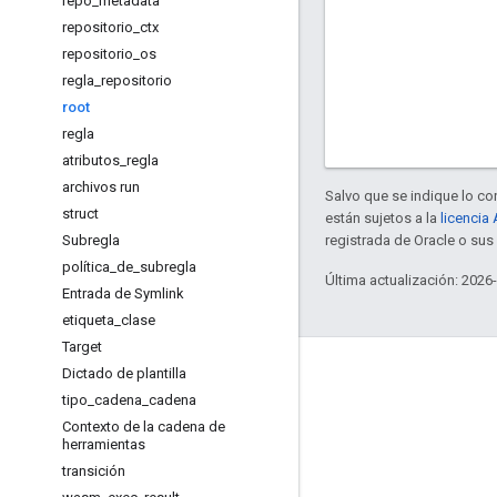
repo
_
metadata
repositorio
_
ctx
repositorio
_
os
regla
_
repositorio
root
regla
atributos
_
regla
archivos run
Salvo que se indique lo con
struct
están sujetos a la
licencia
Subregla
registrada de Oracle o sus 
política
_
de
_
subregla
Última actualización: 2026
Entrada de Symlink
etiqueta
_
clase
Target
Información
Dictado de plantilla
tipo
_
cadena
_
cadena
¿Quiénes usan Bazel?
Contexto de la cadena de
Contribuir
herramientas
transición
Modelo de administración