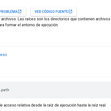
open_in_new
open_in_new
 PROBLEMA
VER CÓDIGO FUENTE
s archivos. Las raíces son los directorios que contienen archivos
ara formar el entorno de ejecución.
ceso
.path
e acceso relativa desde la raíz de ejecución hasta la raíz real.