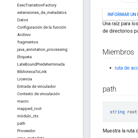
Exec
Transition
Factory
extensiones
_
de
_
metadatos
INFORMAR UN
Datos
Una raíz para lo
Configuración de la función
de directorios p
Archivo
fragmentos
java
_
annotation
_
processing
Miembros
Etiqueta
Late
Bound
Predeterminada
ruta de ac
Biblioteca
To
Link
Licencia
Entrada de vinculador
path
Contexto de vinculación
macro
mapped
_
root
string
 root
módulo
_
ctx
path
Muestra la ruta d
Proveedor