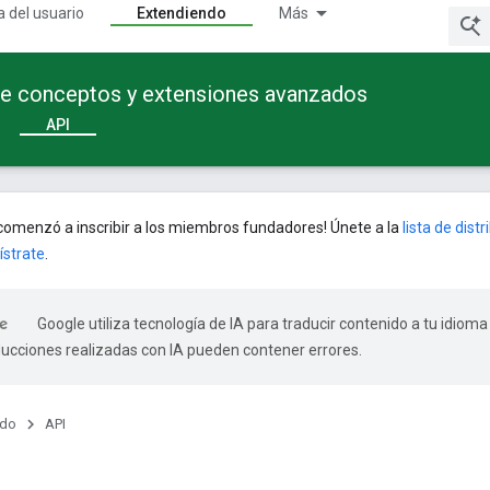
a del usuario
Extendiendo
Más
te conceptos y extensiones avanzados
API
omenzó a inscribir a los miembros fundadores! Únete a la
lista de dist
ístrate
.
Google utiliza tecnología de IA para traducir contenido a tu idioma
ducciones realizadas con IA pueden contener errores.
ndo
API