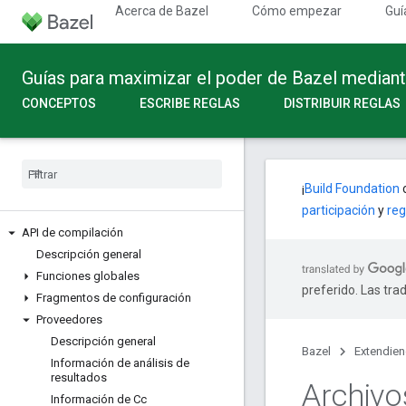
Acerca de Bazel
Cómo empezar
Guí
Guías para maximizar el poder de Bazel median
CONCEPTOS
ESCRIBE REGLAS
DISTRIBUIR REGLAS
¡
Build Foundation
c
participación
y
reg
API de compilación
Descripción general
Funciones globales
preferido. Las tra
Fragmentos de configuración
Proveedores
Descripción general
Bazel
Extendie
Información de análisis de
resultados
Archivo
Información de Cc