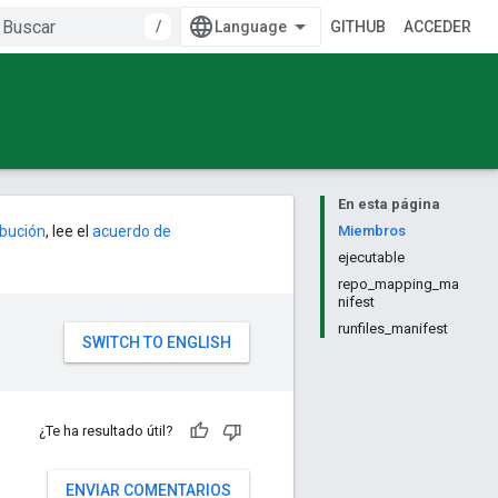
/
GITHUB
ACCEDER
En esta página
ribución
, lee el
acuerdo de
Miembros
ejecutable
repo_mapping_ma
nifest
runfiles_manifest
¿Te ha resultado útil?
ENVIAR COMENTARIOS