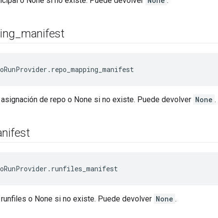
incipal o None si no existe. Puede devolver
None
.
ing
_
manifest
oRunProvider.repo_mapping_manifest
e asignación de repo o None si no existe. Puede devolver
None
.
nifest
oRunProvider.runfiles_manifest
 runfiles o None si no existe. Puede devolver
None
.