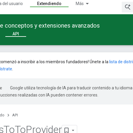
a del usuario
Extendiendo
Más
te conceptos y extensiones avanzados
API
omenzó a inscribir a los miembros fundadores! Únete a la
lista de dist
ístrate
.
Google utiliza tecnología de IA para traducir contenido a tu idioma
ducciones realizadas con IA pueden contener errores.
ndo
API
s
To
To
Provider