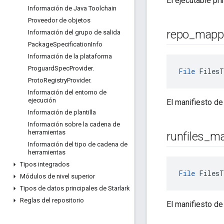
El ejecutable pr
Información de Java Toolchain
Proveedor de objetos
repo
_
mapp
Información del grupo de salida
Package
Specification
Info
Información de la plataforma
Proguard
Spec
Provider
.
File
 FilesT
Proto
Registry
Provider
.
Información del entorno de
ejecución
El manifiesto d
Información de plantilla
Información sobre la cadena de
herramientas
runfiles
_
ma
Información del tipo de cadena de
herramientas
Tipos integrados
File
 FilesT
Módulos de nivel superior
Tipos de datos principales de Starlark
Reglas del repositorio
El manifiesto de