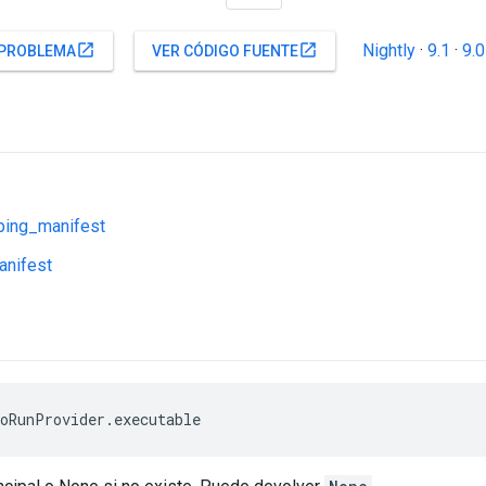
Nightly
·
9.1
·
9.0
open_in_new
open_in_new
 PROBLEMA
VER CÓDIGO FUENTE
ing_manifest
anifest
oRunProvider.executable