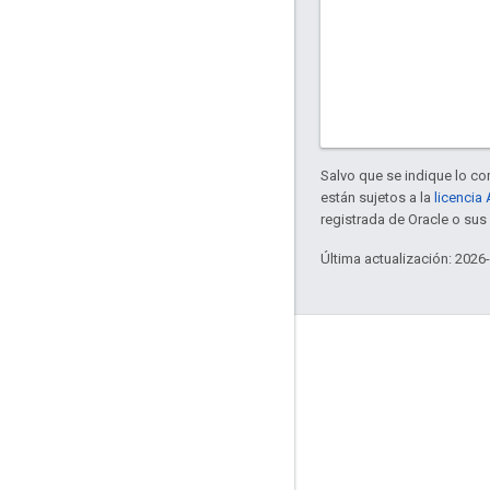
Salvo que se indique lo con
están sujetos a la
licencia
registrada de Oracle o sus 
Última actualización: 2026
Información
¿Quiénes usan Bazel?
Contribuir
Modelo de administración