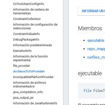
Cc
Toolchain
Config
Info
Información de cadena de
INFORMAR UN
herramientas
Constraint
Collection
Información de configuración de
Miembros
restricciones
Constraint
Value
Info
Debug
Package
Info
ejecutable
Información predeterminada
repo_mapp
Execution
Info
Información de la función
runfiles_m
experimental
file
_
provider
Archivos
To
To
Provider
ejecutable
Incompatible
Platform
Provider
Información de archivos
instrumentados
File
 FilesT
java
_
compilation
_
info
.
java
_
output
_
jar
Información de Java
Runtime
Info