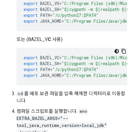
export
BAZEL_VS
=
"C:/Program Files (x86)/Micro
export
BAZEL_SH
=
"$(cygpath -m $(realpath $(wh
export
PATH
=
"/c/python27:$PATH"
export
JAVA_HOME
=
"C:/Program Files/Java/jdk-2
또는 (BAZEL_V
C
사용)
export
BAZEL_VC
=
"C:/Program Files (x86)/Micro
export
BAZEL_SH
=
"$(cygpath -m $(realpath $(wh
export
PATH
=
"/c/python27:$PATH"
export
JAVA_HOME
=
"C:/Program Files/Java/jdk-2
cd
를 배포 보관 파일을 압축 해제한 디렉터리로 이동합
니다.
컴파일 스크립트를 실행합니다.
env
EXTRA_BAZEL_ARGS="--
tool_java_runtime_version=local_jdk"