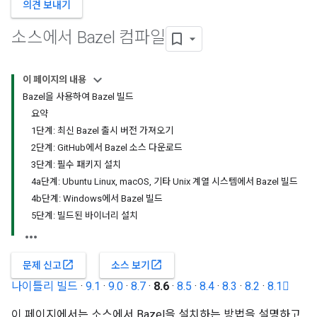
의견 보내기
소스에서 Bazel 컴파일
이 페이지의 내용
Bazel을 사용하여 Bazel 빌드
요약
1단계: 최신 Bazel 출시 버전 가져오기
2단계: GitHub에서 Bazel 소스 다운로드
3단계: 필수 패키지 설치
4a단계: Ubuntu Linux, macOS, 기타 Unix 계열 시스템에서 Bazel 빌드
4b단계: Windows에서 Bazel 빌드
5단계: 빌드된 바이너리 설치
open_in_new
open_in_new
문제 신고
소스 보기
나이틀리 빌드
·
9.1
·
9.0
·
8.7
·
8.6
·
8.5
·
8.4
·
8.3
·
8.2
·
8.1
이 페이지에서는 소스에서 Bazel을 설치하는 방법을 설명하고