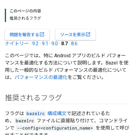
このページの内容
推奨されるフラグ
open_in_new
open_in_new
問題を報告する
ソースを表示
ナイトリー
·
9.2
·
9.1
·
9.0
·
8.7
·
8.6
このページでは、特に Android アプリのビルド パフォー
マンスを最適化する方法について説明します。Bazel を使
用した一般的なビルド パフォーマンスの最適化について
は、
パフォーマンスの最適化
をご覧ください。
推奨されるフラグ
フラグは
bazelrc
構成構文
で記述されているた
め、
bazelrc
ファイルに直接貼り付けて、コマンドライ
ンで
--config=<configuration_name>
を使用して呼び