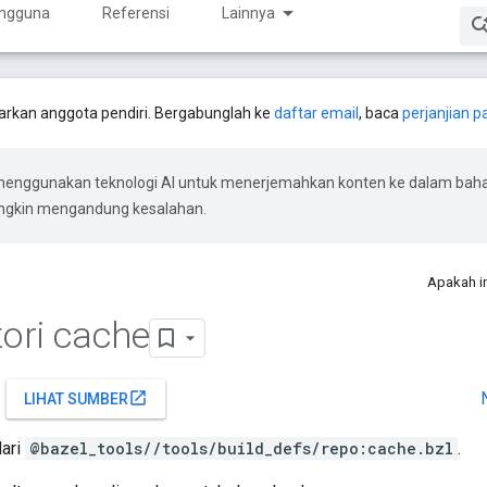
ngguna
Referensi
Lainnya
rkan anggota pendiri. Bergabunglah ke
daftar email
, baca
perjanjian pa
menggunakan teknologi AI untuk menerjemahkan konten ke dalam bah
ungkin mengandung kesalahan.
Apakah i
tori cache
open_in_new
LIHAT SUMBER
dari
@bazel_tools//tools/build_defs/repo:cache.bzl
.