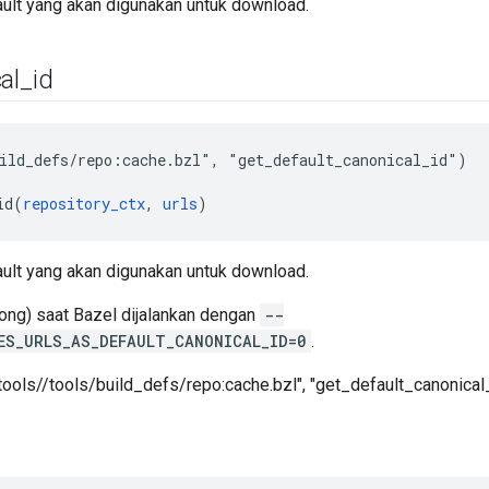
ult yang akan digunakan untuk download.
al
_
id
ild_defs/repo:cache.bzl", "get_default_canonical_id")

id(
repository_ctx
, 
urls
ult yang akan digunakan untuk download.
ong) saat Bazel dijalankan dengan
--
ES_URLS_AS_DEFAULT_CANONICAL_ID=0
.
tools//tools/build_defs/repo:cache.bzl", "get_default_canonical_