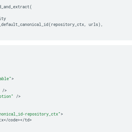
d_and_extract
(
ity
_default_canonical_id
(
repository_ctx
,
urls
),
able"
>

/
>

ption"
/
>

nonical_id-repository_ctx"
>

tx
<
/
code
><
/
td
>
