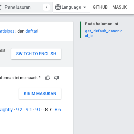
/
GITHUB
MASUK
Pada halaman ini
rtisipasi
, dan
daftar
!
get_default_canonic
al_id
asa
nformasi ini membantu?
KIRIM MASUKAN
Nightly
·
9.2
·
9.1
·
9.0
·
8.7
·
8.6