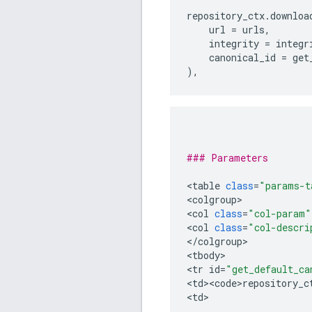
repository_ctx
.
downloa
url
=
urls
,
integrity
=
integr
canonical_id
=
get
),
### Parameters
<
table
class
=
"params-t
<
colgroup
>

<
col
class
=
"col-param"
<
col
class
=
"col-descri
<
/
colgroup
>

<
tbody
>

<
tr
id
=
"get_default_ca
<
td><code>repository_c
<
td
>
