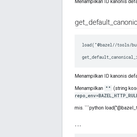
Menampilkan ID kanonis defa
get
_
default
_
canonic
load("@bazel//tools/bu
get_default_canonical_
Menampilkan ID kanonis defa
Menampilkan
""
(string kos
repo_env=BAZEL_HTTP_RUL
mis. ```python load("@bazel_
.
.
.