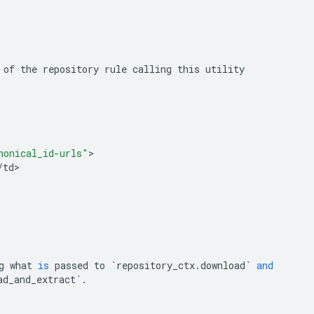
of
the
repository
rule
calling
this
utility
nonical_id-urls"
>

/
td
>

g
what
is
passed
to
`
repository_ctx
.
download
`
and
ad_and_extract
`
.