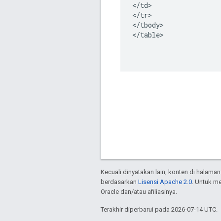
<
/
td
>

<
/
tr
>

<
/
tbody
>

<
/
table
>

Kecuali dinyatakan lain, konten di halaman
berdasarkan
Lisensi Apache 2.0
. Untuk m
Oracle dan/atau afiliasinya.
Terakhir diperbarui pada 2026-07-14 UTC.