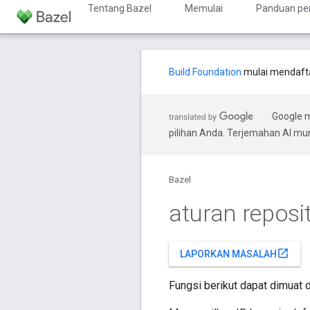
Tentang Bazel
Memulai
Panduan pe
Build Foundation
mulai mendafta
Google 
pilihan Anda. Terjemahan AI m
Bazel
aturan reposi
open_in_new
LAPORKAN MASALAH
Fungsi berikut dapat dimuat 