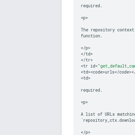
required
.
<
p
>

The
repository
context
function
.
<
/
p
>

<
/
td
>

<
/
tr
>

<
tr
id
=
"get_default_ca
<
td><code>urls
<
/
code
><
<
td
>

required
.
<
p
>

A
list
of
URLs
matchin
`
repository_ctx
.
downlo
<
/
p
>
