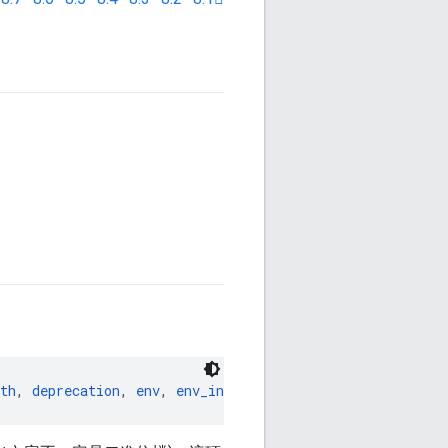
th
, 
deprecation
, 
env
, 
env_inherit
, 
exec_compatible_with