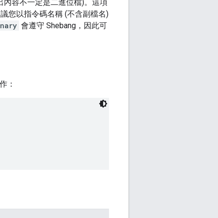
出內容不一定是二進位檔)。這項
議您以指令碼名稱 (不含副檔名)
inary
會遵守 Shebang，因此可
操作：