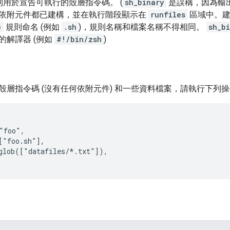
用於宣告可執行的殼層指令碼。 (
sh_binary
是誤稱，因為輸
依附元件都已建構，並在執行階段顯示在
runfiles
區域中。建
)
規則命名 (例如
.sh
)，規則名稱和檔案名稱不得相同。
sh_b
的解譯器 (例如
#!/bin/zsh
)
殼層指令碼 (沒有任何依附元件) 和一些資料檔案，請執行下列
"foo",

["foo.sh"],

glob(["datafiles/*.txt"]),
