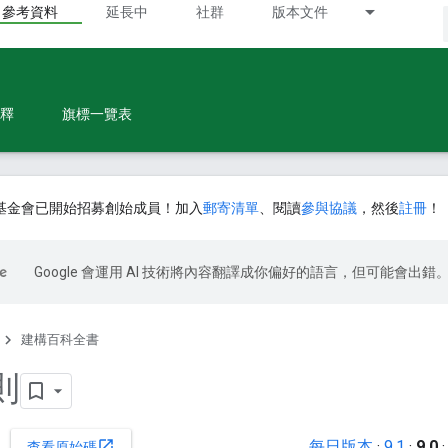
參考資料
延長中
社群
版本文件
釋
旗標一覽表
基金會已開始招募創始成員！加入
郵寄清單
、閱讀
參與協議
，然後
註冊
！
Google 會運用 AI 技術將內容翻譯成你偏好的語言，但可能會出錯
建構百科全書
則
每日版本
·
9.1
·
9.0
open_in_new
查看原始碼