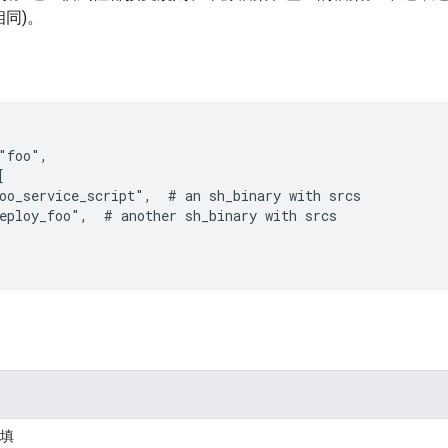
相同)。
"foo",



oo_service_script",  # an sh_binary with srcs

eploy_foo",  # another sh_binary with srcs

填