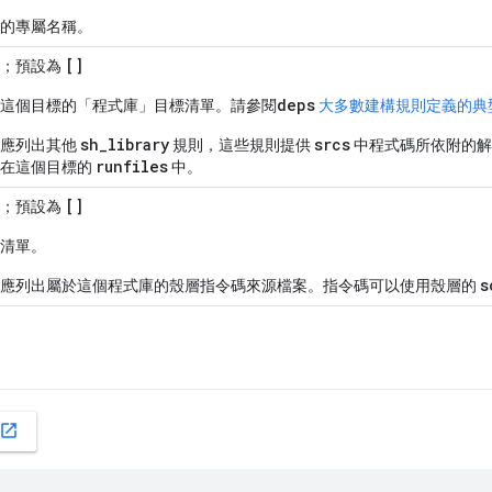
的專屬名稱。
[]
單；預設為
deps
這個目標的「程式庫」目標清單。請參閱
大多數建構規則定義的典
sh_library
srcs
性應列出其他
規則，這些規則提供
中程式碼所依附的解
runfiles
現在這個目標的
中。
[]
單；預設為
清單。
s
性應列出屬於這個程式庫的殼層指令碼來源檔案。指令碼可以使用殼層的
open_in_new