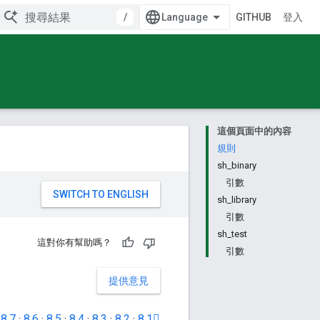
/
GITHUB
登入
這個頁面中的內容
規則
sh_binary
引數
。
sh_library
引數
sh_test
這對你有幫助嗎？
引數
提供意見
·
8.7
·
8.6
·
8.5
·
8.4
·
8.3
·
8.2
·
8.1