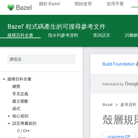
關於 Bazel
開始使用
使用手冊
Bazel' 程式碼產生的可搜尋參考文件
建構百科全書
指令列參考資料
查詢語言
詞彙解
Build Foundation
建構百科全書
總覽
常見定義
建立變數
Bazel
參考資料
函式
殼層規
核心規則
語言專屬規則
C
/
C++
open_in_new
回報問題