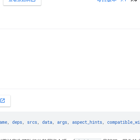
open_in_new
ame
, 
deps
, 
srcs
, 
data
, 
args
, 
aspect_hints
, 
compatible_wi