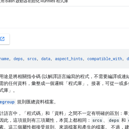
用 Bash 啟動器初始化 Runfiles 程式庫
open_in_new
name
, 
deps
, 
srcs
, 
data
, 
aspect_hints
, 
compatible_with
, 
d
途是將相關指令碼 (以解譯語言編寫的程式，不需要編譯或連結，例如 B
需的任何資料，彙整成一個邏輯「程式庫」。接著，可從一或
式庫」。
egroup
規則匯總資料檔案。
計語言中，「程式碼」和「資料」之間不一定有明確的區別：畢
因此，這項規則有三項屬性，本質上都相同：
srcs
、
deps
和
素。這三個屬性都接受規則、來源檔案和產生的檔案。 不過，