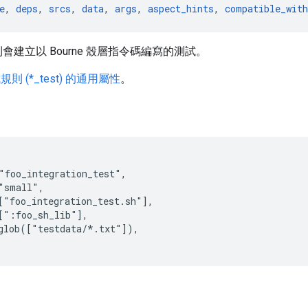
e
, 
deps
, 
srcs
, 
data
, 
args
, 
aspect_hints
, 
compatible_with
會建立以 Bourne 殼層指令碼編寫的測試。
則 (*_test) 的通用屬性
。
"foo_integration_test",

"small",

["foo_integration_test.sh"],

[":foo_sh_lib"],

glob(["testdata/*.txt"]),
