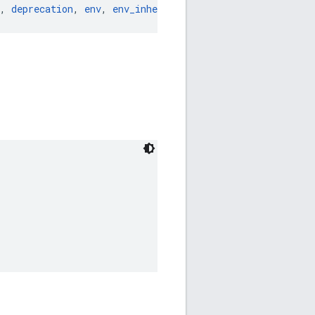
, 
deprecation
, 
env
, 
env_inherit
, 
exec_compatible_with
, 