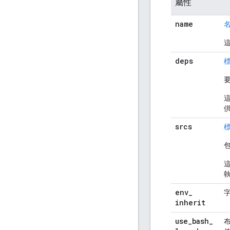
屬性
name
deps
srcs
env
_
inherit
use
_
bash
_