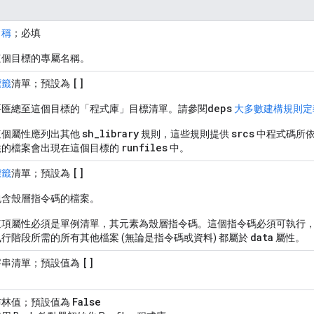
名稱
；必填
這個目標的專屬名稱。
[]
標籤
清單；預設為
deps
要匯總至這個目標的「程式庫」目標清單。請參閱
大多數建構規則定
sh_library
srcs
這個屬性應列出其他
規則，這些規則提供
中程式碼所依
runfiles
供的檔案會出現在這個目標的
中。
[]
標籤
清單；預設為
包含殼層指令碼的檔案。
這項屬性必須是單例清單，其元素為殼層指令碼。這個指令碼必須可執行
data
執行階段所需的所有其他檔案 (無論是指令碼或資料) 都屬於
屬性。
[]
字串清單；預設值為
False
布林值；預設值為