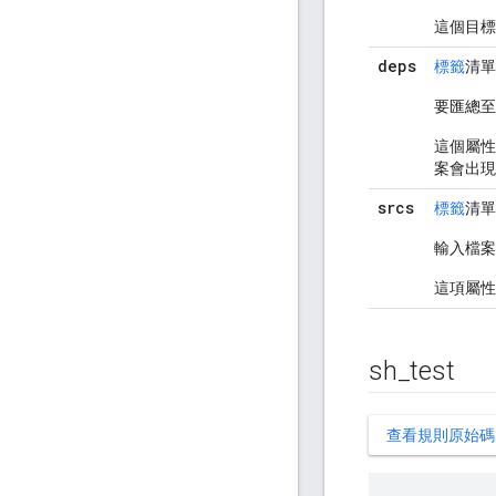
這個目標
deps
標籤
清
要匯總至
這個屬
案會出
srcs
標籤
清
輸入檔案
這項屬
sh
_
test
查看規則原始碼