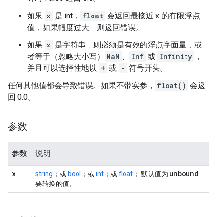
如果
x
是 int，
float
会返回最接近 x 的有限浮点
值，如果幅度过大，则返回错误。
如果
x
是字符串，则必须是有效的浮点字面量，或
者等于（忽略大小写）
NaN
、
Inf
或
Infinity
，
并且可以选择性地以
+
或
-
符号开头。
任何其他值都会导致错误。如果不带实参，
float()
会返
回 0.0。
参数
参数
说明
x
unbound
string
；或
bool
；或
int
；或
float
； 默认值为
要转换的值。