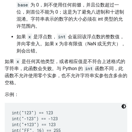
base
为 0，则不使用任何前缀，并且位数超过一
位，则首位不能为 0；这是为了避免八进制和十进制
混淆。字符串表示的数字的大小必须在 int 类型的允
许范围内。
如果
x
是浮点数，
int
会返回该浮点数的整数值，
并向零舍入。如果 x 为非有限值（NaN 或无穷大），
则会出错。
如果
x
是任何其他类型，或者相应值是不符合上述格式的
字符串，此函数会失败。与 Python 的
int
函数不同，此
函数不允许使用零个实参，也不允许字符串实参包含多余的
空格。
示例：
int("123") == 123

int("-123") == -123

int("+123") == 123

int("FF", 16) == 255
