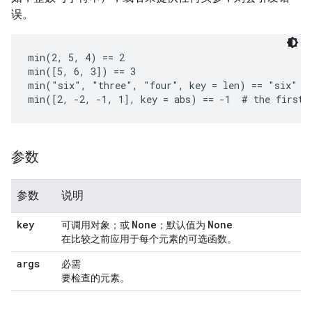
误。
min(2, 5, 4) == 2

min([5, 6, 3]) == 3

min("six", "three", "four", key = len) == "six"  #
参数
参数
说明
key
None
None
可调用对象；或
；默认值为
在比较之前应用于每个元素的可选函数。
args
必需
要检查的元素。