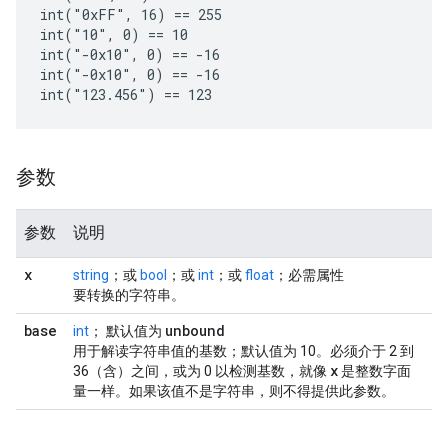
int("0xFF", 16) == 255

int("10", 0) == 10

int("-0x10", 0) == -16

int("-0x10", 0) == -16

参数
参数
说明
x
string
；或
bool
；或
int
；或
float
；必需属性
要转换的字符串。
base
unbound
int
； 默认值为
用于解读字符串值的基数；默认值为 10。必须介于 2 到
x
36（含）之间，或为 0 以检测基数，就像
是整数字面
量一样。如果该值不是字符串，则不得提供此参数。