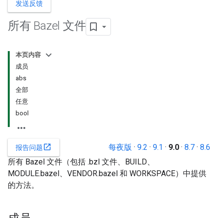
发送反馈
所有 Bazel 文件
本页内容
成员
abs
全部
任意
bool
每夜版
·
9.2
·
9.1
·
9.0
·
8.7
·
8.6
open_in_new
报告问题
所有 Bazel 文件（包括 .bzl 文件、BUILD、
MODULE.bazel、VENDOR.bazel 和 WORKSPACE）中提供
的方法。