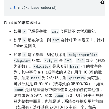
int
 int(x, base=unbound)
以 int 值的形式返回 x。
如果
x
已经是整数，
int
会原封不动地返回它。
如果
x
是布尔值，则
int
会针对 True 返回 1，针对
False 返回 0。
如果
x
是字符串，则必须采用
<sign><prefix>
<digits>
格式。
<sign>
是
"+"
、
"-"
或空（解释
为正数）。
<digits>
是从 0 到
base
- 1 的数字序
列，其中字母 a-z（或等效的 A-Z）用作 10-35 的数
字。如果
base
为 2/8/16，则
<prefix>
为可选，
可以分别是 0b/0o/0x（或等效的 0B/0O/0X）；如果
base
是除这些基数或特殊值 0 之外的任何其他值，
则前缀必须为空。如果
base
为 0，则字符串会被解
释为整数字面量，也就是说，系统会根据所用的前缀
（如果有）选择基数 2/8/10/16 中的一个。如果