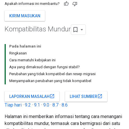
Apakah informasi ini membantu?
KIRIM MASUKAN
Kompatibilitas Mundur
Pada halaman ini
Ringkasan
Cara mematuhi kebijakan ini
Apa yang dimaksud dengan fungsi stabil?
Perubahan yang tidak kompatibel dan resep migrasi
Menyampaikan perubahan yang tidak kompatibel
open_in_new
open_in_new
LAPORKAN MASALAH
LIHAT SUMBER
Tiap hari
·
9.2
·
9.1
·
9.0
·
8.7
·
8.6
Halaman ini memberikan informasi tentang cara menangani
kompatibilitas mundur, termasuk cara bermigrasi dari satu