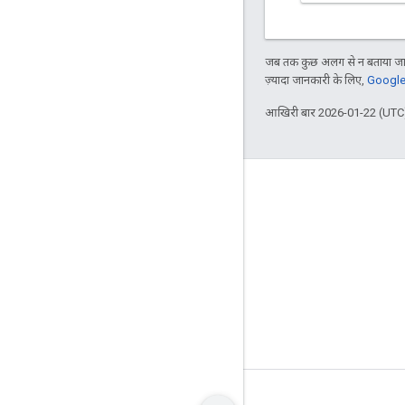
जब तक कुछ अलग से न बताया जाए
ज़्यादा जानकारी के लिए,
Google 
आखिरी बार 2026-01-22 (UTC)
के बारे में
Bazel का इस्तेमाल करने वाले ग्राहक
योगदान दें
मैनेज करने से जुड़ा मॉडल
रिलीज़ होने वाला मॉडल
ब्रैंड दिशानिर्देश