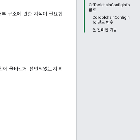
CcToolchainConfigInfo
참조
내부 구조에 관한 지식이 필요합
CcToolchainConfigIn
fo 빌드 변수
잘 알려진 기능
일에 올바르게 선언되었는지 확