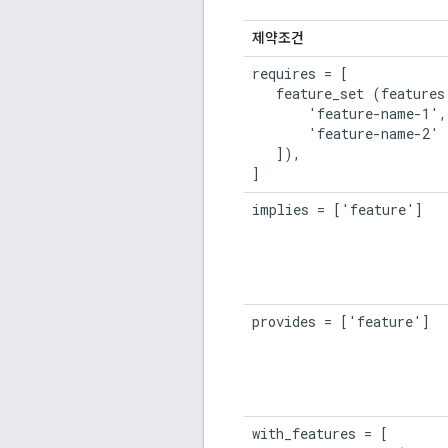
제약조건
requires = [

   feature_set (features 
       'feature-name-1',

       'feature-name-2'

   ]),

]
implies = ['feature']
provides = ['feature']
with_features = [
