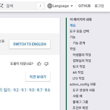
/
GITHUB
로그인
이 페이지의 내용
개요
도구 모음 선택
기능
오류
기능 관계
작업
어셈블러 작업
컴파일러 작업
도움이 되었나요?
링크 작업
AR 작업
의견 보내기
LTO 작업
action_config 사용
리 빌드
·
9.2
·
9.1
·
9.0
·
8.7
·
8.6
도구 생성자 사용
사용 예
플래그 그룹
조건부 확장