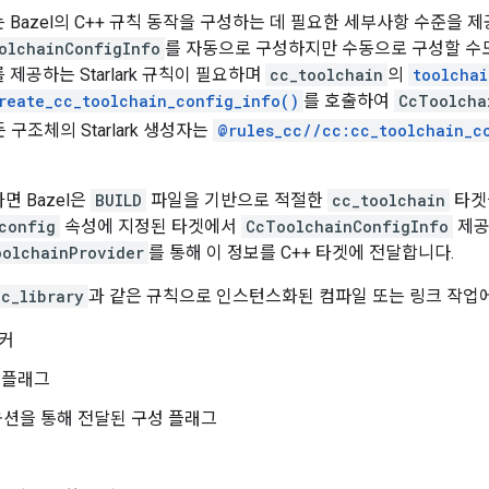
는 Bazel의 C++ 규칙 동작을 구성하는 데 필요한 세부사항 수준을
olchainConfigInfo
를 자동으로 구성하지만 수동으로 구성할 수도
를 제공하는 Starlark 규칙이 필요하며
cc_toolchain
의
toolchai
reate_cc_toolchain_config_info()
를 호출하여
CcToolcha
구조체의 Starlark 생성자는
@rules_cc//cc:cc_toolchain_c
면 Bazel은
BUILD
파일을 기반으로 적절한
cc_toolchain
타겟
config
속성에 지정된 타겟에서
CcToolchainConfigInfo
제공
oolchainProvider
를 통해 이 정보를 C++ 타겟에 전달합니다.
cc_library
과 같은 규칙으로 인스턴스화된 컴파일 또는 링크 작업
링커
 플래그
션을 통해 전달된 구성 플래그