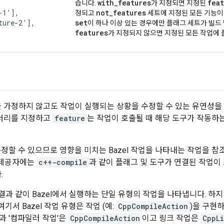
with
_
features
feat
습니다.
가 지정되면 지정된
1'],

not
_
features
정되고
세트에 지정된 모든 기능이
ure-2'],

set
이 하나 이상 있는 경우에만 플래그 세트가 빌드
features
가 지정되지 않으면 지정된 모든 작업에 
 가정하지 않고도 작업이 실행되는 상황을 수정할 수 있는 유연성을
이너리를 지정하고
feature
는 작업이 호출될 때 해당 도구가 작동하
 수정할 수 있으므로 영향을 미치는 Bazel 작업을 나타내는 작업을 참
제공자에는
c++-compile
과 같이 플래그 및 도구가 연결된 작업이
.
과 같이 Bazel에서 실행하는 단일 유형의 작업을 나타냅니다. 하지만
기서 Bazel 작업 유형은 작업 (예:
CppCompileAction
)을 구현하
과 '컴파일러 작업'은
CppCompileAction
이고 링크 작업은
CppL