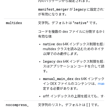
内のパッケージから設定されます。
manifest_merger
legacy
が
に設定されて
が有効になります。
multidex
"native"
文字列。デフォルトは
です。
コードを複数の dex ファイルに分割するかど
有効な値:
native
: dex 64K インデックス制限
multidex クラスを読み込むためのネ
以降でのみ動作します
。
legacy
: dex 64K インデックス制限を超
スはアプリケーション コードを介して読
す。
manual_main_dex
: dex 64K イン
イン DEX ファイルのコンテンツは、
main_d
定する必要があります。
off
: インデックスの上限を超えても、すべて
nocompress
_
[]
文字列のリスト。デフォルトは
です。