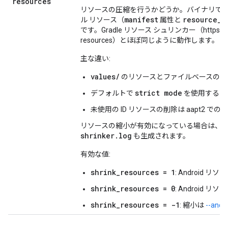
resources
リソースの圧縮を行うかどうか。バイナリで使
manifest
resource
_
f
ル リソース（
属性と
です。Gradle リソース シュリンカー（https://develope
resources）とほぼ同じように動作します。
主な違い:
values/
のリソースとファイルベースのリ
strict mode
デフォルトで
を使用する
未使用の ID リソースの削除は aapt2 
リソースの縮小が有効になっている場合は、
shrinker
.
log
も生成されます。
有効な値:
shrink_resources = 1
: Android
shrink_resources = 0
: Android
shrink_resources = -1
: 縮小は
--andr