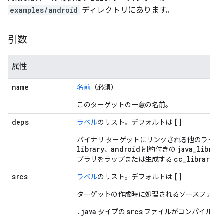
examples/android
ディレクトリにあります。
引数
属性
name
名前
（必須）
このターゲットの一意の名前。
deps
[]
ラベル
のリスト。デフォルトは
バイナリ ターゲットにリンクされる他のライ
library
android
java
_
libra
、
制約付きの
cc
_
library
ブラリをラップまたは生成する
srcs
[]
ラベル
のリスト。デフォルトは
ターゲットの作成時に処理されるソースファ
.java
srcs
タイプの
ファイルがコンパイル