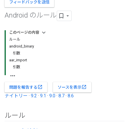
フィードバックを送信
Android のルール
このページの内容
ルール
android_binary
引数
aar_import
引数
open_in_new
open_in_new
問題を報告する
ソースを表示
ナイトリー
·
9.2
·
9.1
·
9.0
·
8.7
·
8.6
ルール