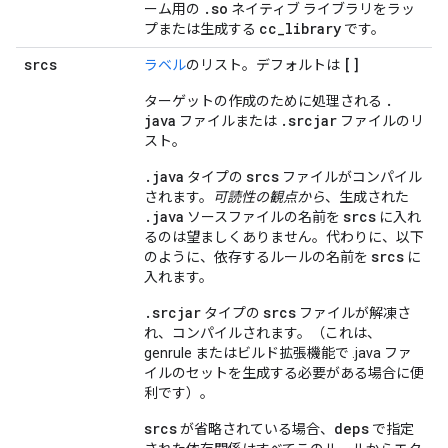
.
so
ーム用の
ネイティブ ライブラリをラッ
cc
_
library
プまたは生成する
です。
srcs
[]
ラベル
のリスト。デフォルトは
.
ターゲットの作成のために処理される
java
.
srcjar
ファイルまたは
ファイルのリ
スト。
.java
srcs
タイプの
ファイルがコンパイル
されます。
可読性の観点から
、生成された
.java
srcs
ソースファイルの名前を
に入れ
るのは望ましくありません。代わりに、以下
srcs
のように、依存するルールの名前を
に
入れます。
.srcjar
srcs
タイプの
ファイルが解凍さ
れ、コンパイルされます。（これは、
genrule またはビルド拡張機能で .java ファ
イルのセットを生成する必要がある場合に便
利です）。
srcs
deps
が省略されている場合、
で指定