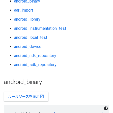
android_binary
aar_import
android_library
android_instrumentation_test
android_local_test
android_device
android_ndk_repository
android_sdk_repository
android
_
binary
open_in_new
ルールソースを表示