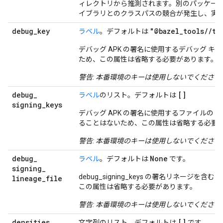
ィレクトリから推測されます。別のパッケー
イブラリとのクラスパスの競合が発生し、実
debug
_
key
"@bazel_tools//to
ラベル
。デフォルトは
デバッグ APK の署名に使用するデバッグ 
ため、この属性は省略する必要があります。
警告: 本番環境のキーは使用しないでくださ
debug
_
[]
ラベル
のリスト。デフォルトは
signing
_
keys
デバッグ APK の署名に使用するファイルの
ることはないため、この属性は省略する必要
警告: 本番環境のキーは使用しないでくださ
debug
_
None
ラベル
。デフォルトは
です。
signing
_
debug_signing_keys の署名リネ
lineage
_
file
この属性は省略する必要があります。
警告: 本番環境のキーは使用しないでくださ
densities
[]
文字列のリスト。デフォルトは
です。