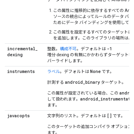
この属性に推移的に依存するすべての And
ソースの統合によってルールのデータ バ
ためにデータ バインディングを使用して
この属性を設定するすべてのターゲットに、
を追加します。このライブラリの場所は、
incremental
_
-1
整数。
構成不可
。デフォルトは
dexing
増分 dexing の有無にかかわらずターゲットを強制
バーライドします。
instruments
None
ラベル
。デフォルトは
です。
android_binary
計測する
ターゲット。
andro
この属性が設定されている場合、この
android_instrumentati
して扱われます。
ます。
javacopts
[]
文字列のリスト。デフォルトは
です。
このターゲットの追加コンパイラ オプション
ます。