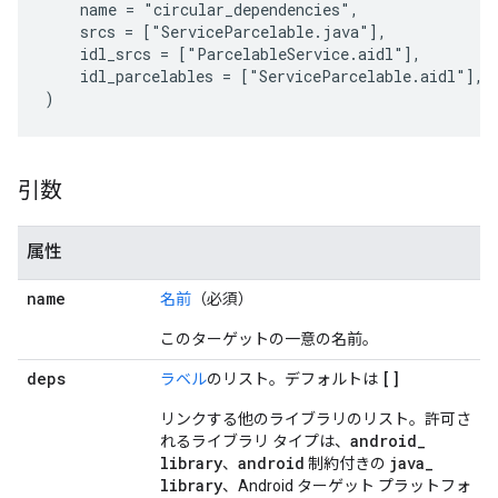
    name = "circular_dependencies",

    srcs = ["ServiceParcelable.java"],

    idl_srcs = ["ParcelableService.aidl"],

    idl_parcelables = ["ServiceParcelable.aidl"],

引数
属性
name
名前
（必須）
このターゲットの一意の名前。
deps
[]
ラベル
のリスト。デフォルトは
リンクする他のライブラリのリスト。許可さ
android
_
れるライブラリ タイプは、
library
android
java
_
、
制約付きの
library
、Android ターゲット プラットフォ