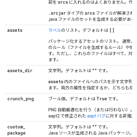
srcs
前を
に入れるのはよくありません。代
.srcjar
srcs
タイプの
ファイルが解凍され、
.java ファイルのセットを生成する必要があ
assets
[]
ラベル
のリスト。デフォルトは
パッケージ化するアセットのリスト。 通常、
のルール（ファイルを生成するルール）や他
す。ただし、これらのファイルはすべて、対
ます。
assets
_
dir
""
文字列。デフォルトは
です。
assets
内のファイルへのパスを示す文字列。
ます。両方の属性を指定するか、どちらも指
crunch
_
png
True
ブール値。デフォルトは
です。
PNG 自動最適化を行う（または行わない）。
aapt2 で修正された
aapt バグ
に対する非推奨
custom
_
""
文字列。デフォルトは
です。
package
Java ソースが生成される Java パッケー