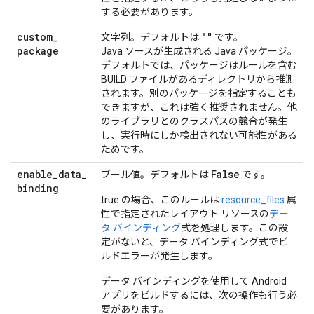
する必要があります。
custom
_
""
文字列。デフォルトは
です。
package
Java ソースが生成される Java パッケージ。
デフォルトでは、パッケージはルールを含む
BUILD ファイルがあるディレクトリから推測
されます。別のパッケージを指定することも
できますが、これは強く推奨されません。他
のライブラリとのクラスパスの競合が発生
し、実行時にしか検出されない可能性がある
ためです。
enable
_
data
_
False
ブール値。デフォルトは
です。
binding
true の場合、このルールは
resource_files
属
性で指定されたレイアウト リソースの
デー
タ バインディング
式を処理します。この設
定がないと、データ バインディング式でビ
ルドエラーが発生します。
データ バインディングを使用して Android
アプリをビルドするには、次の操作も行う必
要があります。