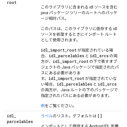
root
このライブラリに含まれる idl ソースを含む
java パッケージ ツリーのルートへのパッケ
ージ相対パス。
このパスは、このライブラリに依存する idl
ソースを処理するときにインポート ルート
として使用されます。
idl_import_root
が指定されている場
idl_parcelables
idl_srcs
合、
と
の両
idl_import_root
方が、
の下で表すオブ
ジェクトの Java パッケージで指定されたパ
スにある必要がありま
idl_import_root
す。
が指定されていな
idl_parcelables
idl_srcs
い場合、
と
の両方が、Java ルートの下のパッケージで
指定されたパスにある必要があります。
例
をご覧ください。
idl
_
[]
ラベル
のリスト。デフォルトは
parcelables
インポートとして提供する Android IDL 定義