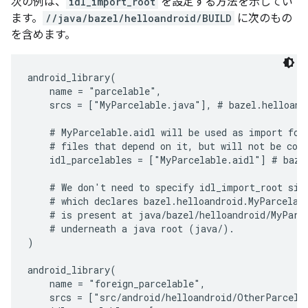
次の例は、
idl_import_root
を設定する方法を示してい
ます。
//java/bazel/helloandroid/BUILD
に次のもの
を含めます。
android_library(

    name = "parcelable",

    srcs = ["MyParcelable.java"], # bazel.helloandr
    # MyParcelable.aidl will be used as import for 
    # files that depend on it, but will not be comp
    idl_parcelables = ["MyParcelable.aidl"] # bazel
    # We don't need to specify idl_import_root sinc
    # which declares bazel.helloandroid.MyParcelabl
    # is present at java/bazel/helloandroid/MyParce
    # underneath a java root (java/).

)

android_library(

    name = "foreign_parcelable",

    srcs = ["src/android/helloandroid/OtherParcelab