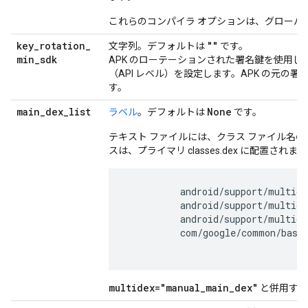
これらのコンパイラ オプションは、グローバル 
key
_
rotation
_
""
文字列。デフォルトは
です。
min
_
sdk
APK のローテーションされた署名鍵を使用して 
（API レベル）を設定します。APK の元
す。
main
_
dex
_
list
None
ラベル
。デフォルトは
です。
テキスト ファイルには、クラス ファイル名
スは、プライマリ classes.dex に配置されます
          android/support/multide
          android/support/multide
          android/support/multide
          com/google/common/base/
multidex="manual
_
main
_
dex"
と併用する