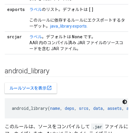
exports
[]
ラベル
のリスト。デフォルトは
このルールに依存するルールにエクスポートするタ
ーゲット。
java_library.exports.
srcjar
None
ラベル
。デフォルトは
です。
AAR 内のコンパイル済み JAR ファイルのソースコ
ードを含む JAR ファイル。
android
_
library
open_in_new
ルールソースを表示
android_library(
name
, 
deps
, 
srcs
, 
data
, 
assets
, 
as
このルールは、ソースをコンパイルして
.jar
ファイルに