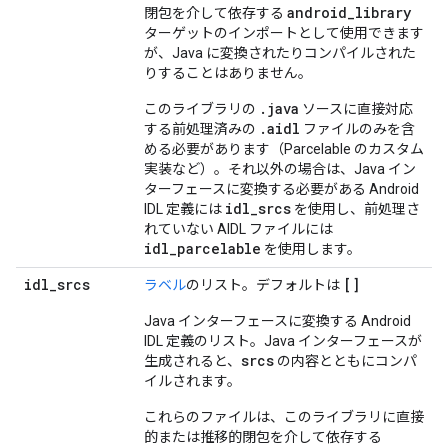
android
_
library
閉包を介して依存する
ターゲットのインポートとして使用できます
が、Java に変換されたりコンパイルされた
りすることはありません。
.java
このライブラリの
ソースに直接対応
.aidl
する前処理済みの
ファイルのみを含
める必要があります（Parcelable のカスタム
実装など）。それ以外の場合は、Java イン
ターフェースに変換する必要がある Android
idl_srcs
IDL 定義には
を使用し、前処理さ
れていない AIDL ファイルには
idl_parcelable
を使用します。
idl
_
srcs
[]
ラベル
のリスト。デフォルトは
Java インターフェースに変換する Android
IDL 定義のリスト。Java インターフェースが
srcs
生成されると、
の内容とともにコンパ
イルされます。
これらのファイルは、このライブラリに直接
的または推移的閉包を介して依存する