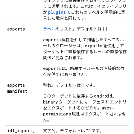
ライブラリに直接依存するすべてのライブラ
リに適用されます。これは、そのライブラリ
plugins
が
でこれらのラベルを明示的に宣
言した場合と同じです。
exports
[]
ラベル
のリスト。デフォルトは
exports
属性を介して到達したすべてのル
exports
ールのクロージャは、
を使用して
ターゲットに直接依存するルールの直接依存
関係と見なされます。
exports
は、所属するルールの直接的な依
存関係ではありません。
exports
_
1
整数。デフォルトは
です。
manifest
android
_
このターゲットに依存する
binary
ターゲットにマニフェスト エントリ
uses-
をエクスポートするかどうか。
permissions
属性はエクスポートされませ
ん。
idl
_
import
_
""
文字列。デフォルトは
です。