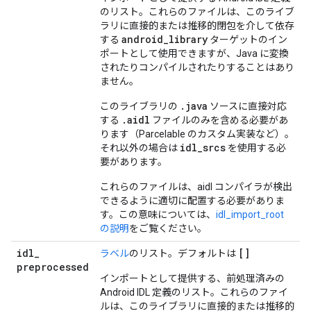
のリスト。これらのファイルは、このライブ
ラリに直接的または推移的閉包を介して依存
android
_
library
する
ターゲットのイン
ポートとして使用できますが、Java に変換
されたりコンパイルされたりすることはあり
ません。
.java
このライブラリの
ソースに直接対応
.aidl
する
ファイルのみを含める必要があ
ります（Parcelable のカスタム実装など）。
idl_srcs
それ以外の場合は
を使用する必
要があります。
これらのファイルは、aidl コンパイラが検出
できるように適切に配置する必要がありま
す。この意味については、
idl_import_root
の説明
をご覧ください。
idl
_
[]
ラベル
のリスト。デフォルトは
preprocessed
インポートとして提供する、前処理済みの
Android IDL 定義のリスト。これらのファイ
ルは、このライブラリに直接的または推移的