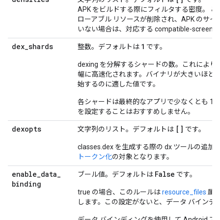
APK をビルドする際にフィルタする密度。 
ローアブル リソースが削除され、APK のサ
いない場合は、対応する compatible-scre
dex
_
shards
1
整数。デフォルトは
です。
dexing を分解するシャードの数。これによ
幅に高速化されます。バイナリが大きいほど、
始するのに適した値です。
各シャードは最終的なアプリで少なくとも 1 つ
を設定することはおすすめしません。
dexopts
[]
文字列のリスト。デフォルトは
です。
classes.dex を生成する際の dx ツール
トークン化
の対象となります。
enable
_
data
_
False
ブール値。デフォルトは
です。
binding
true の場合、このルールは
resource_files
属性
します。この設定がないと、データ バインデ
データ バインディングを使用して Androi