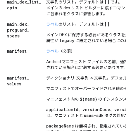
main
_
dex
_
list
_
[]
文字列のリスト。デフォルトは
です。
opts
メインの dex リスト ビルダーに渡すコマン
に含まれるクラスに影響します。
main
_
dex
_
[]
ラベル
のリスト。デフォルトは
proguard
_
メイン DEX に保持する必要があるクラスを決定
specs
legacy
属性が
に設定されている場合にのみ
manifest
ラベル
（必須）
Android マニフェスト ファイルの名前。通常
されている場合は定義する必要があります。
manifest
_
ディクショナリ: 文字列 -> 文字列。デフォル
values
マニフェストでオーバーライドされる値のデ
${name}
マニフェスト内の
のインスタンスは
applicationId
versionCode
versio
、
、
uses-sdk
は、マニフェストと
タグの対応す
packageName
は無視され、指定されている