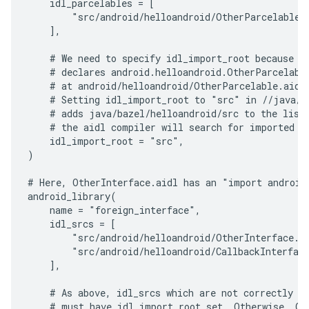
    idl_parcelables = [

        "src/android/helloandroid/OtherParcelable.a
    ],

    # We need to specify idl_import_root because th
    # declares android.helloandroid.OtherParcelable
    # at android/helloandroid/OtherParcelable.aidl 
    # Setting idl_import_root to "src" in //java/ba
    # adds java/bazel/helloandroid/src to the list 
    # the aidl compiler will search for imported ty
    idl_import_root = "src",

)

# Here, OtherInterface.aidl has an "import android.
android_library(

    name = "foreign_interface",

    idl_srcs = [

        "src/android/helloandroid/OtherInterface.ai
        "src/android/helloandroid/CallbackInterface
    ],

    # As above, idl_srcs which are not correctly po
    # must have idl_import_root set. Otherwise, Oth