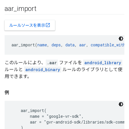
aar
_
import
open_in_new
ルールソースを表示
aar_import(
name
, 
deps
, 
data
, 
aar
, 
compatible_with
,
このルールにより、
.aar
ファイルを
android_library
ルールと
android_binary
ルールのライブラリとして使
用できます。
例
    aar_import(

        name = "google-vr-sdk",

        aar = "gvr-android-sdk/libraries/sdk-common
    )
