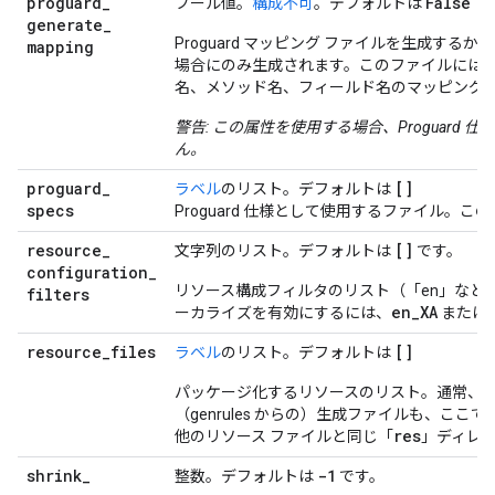
proguard
_
False
ブール値。
構成不可
。デフォルトは
generate
_
Proguard マッピング ファイルを生成する
mapping
場合にのみ生成されます。このファイルには
名、メソッド名、フィールド名のマッピング
警告: この属性を使用する場合、Proguard 仕
ん。
proguard
_
[]
ラベル
のリスト。デフォルトは
specs
Proguard 仕様として使用するファイル。こ
resource
_
[]
文字列のリスト。デフォルトは
です。
configuration
_
リソース構成フィルタのリスト（「en」など）
filters
en
_
XA
ーカライズを有効にするには、
または
resource
_
files
[]
ラベル
のリスト。デフォルトは
パッケージ化するリソースのリスト。通常、
（genrules からの）生成ファイルも、ここで
res
他のリソース ファイルと同じ「
」ディレ
shrink
_
-1
整数。デフォルトは
です。