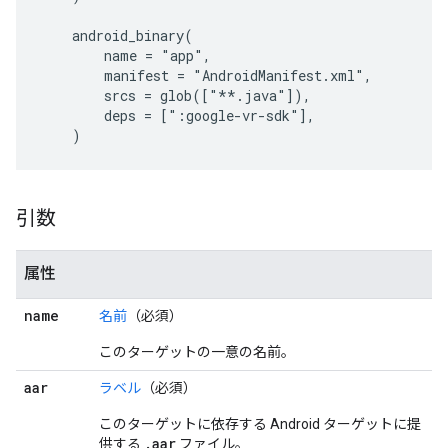
    android_binary(

        name = "app",

        manifest = "AndroidManifest.xml",

        srcs = glob(["**.java"]),

        deps = [":google-vr-sdk"],

引数
属性
name
名前
（必須）
このターゲットの一意の名前。
aar
ラベル
（必須）
このターゲットに依存する Android ターゲットに提
.
aar
供する
ファイル。