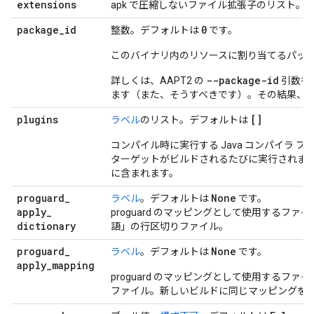
extensions
apk で圧縮しないファイル拡張子のリスト。
package
_
id
0
整数。デフォルトは
です。
このバイナリ内のリソースに割り当てるパッケー
--package-id
詳しくは、AAPT2 の
引数を
ます（また、そうすべきです）。その結果、デフ
plugins
[]
ラベル
のリスト。デフォルトは
コンパイル時に実行する Java コンパイラ プラ
ターゲットがビルドされるたびに実行されます
に含まれます。
proguard
_
None
ラベル
。デフォルトは
です。
apply
_
proguard のマッピングとして使用する
dictionary
語」の行区切りファイル。
proguard
_
None
ラベル
。デフォルトは
です。
apply
_
mapping
proguard のマッピングとして使用するファイ
ファイル。新しいビルドに同じマッピングを