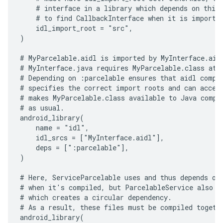
    # interface in a library which depends on this 
    # to find CallbackInterface when it is imported
    idl_import_root = "src",

)

# MyParcelable.aidl is imported by MyInterface.aidl
# MyInterface.java requires MyParcelable.class at c
# Depending on :parcelable ensures that aidl compil
# specifies the correct import roots and can access
# makes MyParcelable.class available to Java compil
# as usual.

android_library(

    name = "idl",

    idl_srcs = ["MyInterface.aidl"],

    deps = [":parcelable"],

)

# Here, ServiceParcelable uses and thus depends on 
# when it's compiled, but ParcelableService also us
# which creates a circular dependency.

# As a result, these files must be compiled togethe
android_library(
