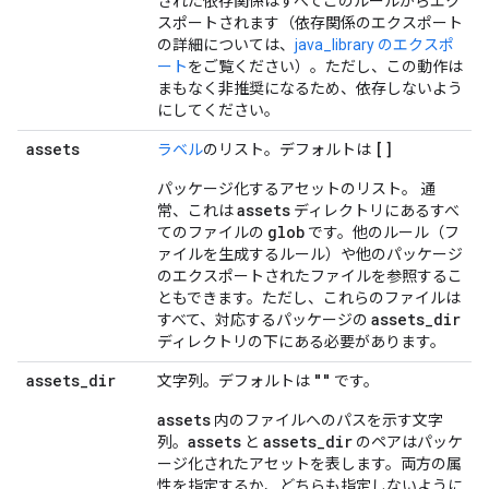
された依存関係はすべてこのルールからエク
スポートされます（依存関係のエクスポート
の詳細については、
java_library のエクスポ
ート
をご覧ください）。ただし、この動作は
まもなく非推奨になるため、依存しないよう
にしてください。
assets
[]
ラベル
のリスト。デフォルトは
パッケージ化するアセットのリスト。 通
assets
常、これは
ディレクトリにあるすべ
glob
てのファイルの
です。他のルール（フ
ァイルを生成するルール）や他のパッケージ
のエクスポートされたファイルを参照するこ
ともできます。ただし、これらのファイルは
assets
_
dir
すべて、対応するパッケージの
ディレクトリの下にある必要があります。
assets
_
dir
""
文字列。デフォルトは
です。
assets
内のファイルへのパスを示す文字
assets
assets
_
dir
列。
と
のペアはパッケ
ージ化されたアセットを表します。両方の属
性を指定するか、どちらも指定しないように