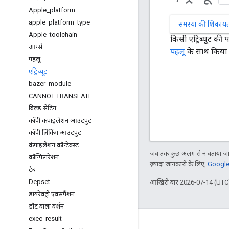
Apple
_
platform
apple
_
platform
_
type
समस्या की शिकायत 
Apple
_
toolchain
किसी एट्रिब्यूट की प
आर्ग्स
पहलू
के साथ किया 
पहलू
एट्रिब्यूट
bazer
_
module
CANNOT TRANSLATE
बिल्ड सेटिंग
कॉपी कंपाइलेशन आउटपुट
कॉपी लिंकिंग आउटपुट
कंपाइलेशन कॉन्टेक्स्ट
जब तक कुछ अलग से न बताया जाए
कॉन्फ़िगरेशन
ज़्यादा जानकारी के लिए,
Google 
टैब
Depset
आखिरी बार 2026-07-14 (UTC)
डायरेक्ट्री एक्सपैंशन
डॉट वाला वर्शन
exec
_
result
के बारे में