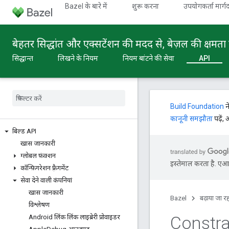
Bazel के बारे में
शुरू करना
उपयोगकर्ता मार्गद
बेहतर सिद्धांत और एक्सटेंशन की मदद से, बेज़ल की क्षमता 
सिद्धान्त
लिखने के नियम
नियम बांटने की सेवा
API
Build Foundation
न
कानूनी समझौता
पढ़ें,
बिल्ड API
खास जानकारी
ग्लोबल फ़ंक्शन
इस्तेमाल करता है. एआई 
कॉन्फ़िगरेशन फ़्रैगमेंट
सेवा देने वाली कंपनियां
खास जानकारी
Bazel
बढ़ाया जा रह
विश्लेषण
Constra
Android लिंक लिंक लाइब्रेरी प्रोवाइडर