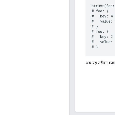
struct(foo=
# foo: {

#   key: 4

#   value: 3
# }

# foo: {

#   key: 2

#   value: 1
अब यह तरीका काम न