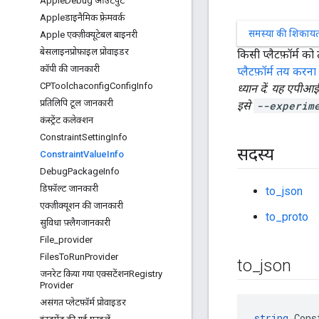
Apple
Debug आउटपुट
Appleडाइनैमिक फ़्रेमवर्क
समस्या की शिकायत 
Apple एक्ज़ीक्यूटेबल बाइनरी
बेसलाइनप्रोफ़ाइल प्रोवाइडर
किसी प्लैटफ़ॉर्म को
कॉपी की जानकारी
प्लैटफ़ॉर्म तय करना
CPToolchaconfig
Config
Info
ध्यान दें: यह एपीआई
प्रतिलिपि टूल जानकारी
इसे
--experim
कंस्ट्रेंट कलेक्शन
Constraint
Setting
Info
सदस्य
Constraint
Value
Info
Debug
Package
Info
डिफ़ॉल्ट जानकारी
to_json
एक्ज़ीक्यूशन की जानकारी
to_proto
सुविधा फ़्लैगजानकारी
File
_
provider
Files
To
Run
Provider
to
_
json
जनरेट किया गया एक्सटेंशनRegistry
Provider
असंगत प्लेटफ़ॉर्म प्रोवाइडर
string
 Cons