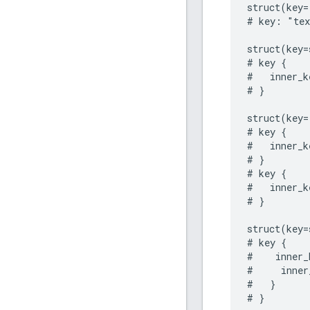
struct(key=
# key: "tex
struct(key=
# key {

#   inner_k
# }

struct(key=
# key {

#   inner_k
# }

# key {

#   inner_k
# }

struct(key=
# key {

#    inner_
#     inner
#   }

# }
