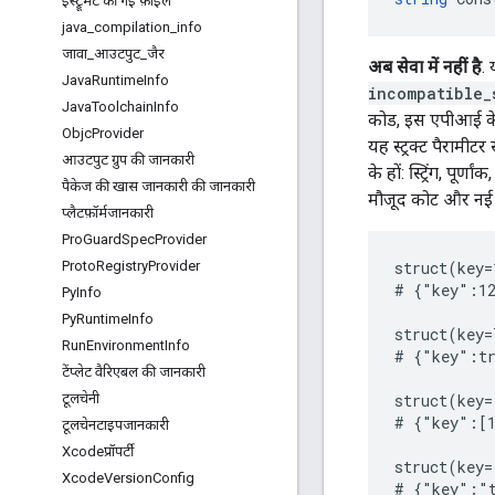
इंस्ट्रूमेंट की गई फ़ाइलें
java
_
compilation
_
info
जावा
_
आउटपुट
_
जैर
अब सेवा में नहीं है
.
Java
Runtime
Info
incompatible_
Java
Toolchain
Info
कोड, इस एपीआई के 
Objc
Provider
यह स्ट्रक्ट पैरामीट
आउटपुट ग्रुप की जानकारी
के हों: स्ट्रिंग, पूर
पैकेज की खास जानकारी की जानकारी
मौजूद कोट और नई ल
प्लैटफ़ॉर्मजानकारी
Pro
Guard
Spec
Provider
Proto
Registry
Provider
struct(key=
# {"key":12
Py
Info
Py
Runtime
Info
struct(key=
Run
Environment
Info
# {"key":tr
टेंप्लेट वैरिएबल की जानकारी
टूलचेनी
struct(key=
# {"key":[1
टूलचेनटाइपजानकारी
Xcodeप्रॉपर्टी
struct(key=
Xcode
Version
Config
# {"key":"t