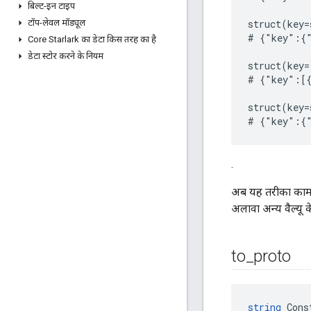
बिल्ट-इन टाइप
टॉप-लेवल मॉड्यूल
struct(key=
# {"key":{"
Core Starlark का डेटा किस तरह का है
डेटा स्टोर करने के नियम
struct(key=
# {"key":[{
struct(key=
.
अब यह तरीका काम न
अलावा अन्य वैल्यू क
to
_
proto
string
 Cons