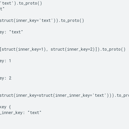
'text').to_proto()

t"

struct(inner_key='text')).to_proto()

ey: "text"

[struct(inner_key=1), struct(inner_key=2)]).to_proto()

ey: 1

ey: 2

struct(inner_key=struct(inner_inner_key='text'))).to_pro
key {

_inner_key: "text"
