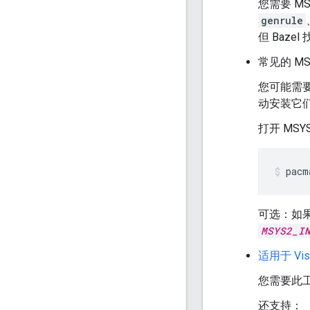
您需要 M
genrule
但 Bazel
常见的 MS
您可能需要
动安装它
打开 MS
pacm
可选：如果您
MSYS2_I
适用于 Vis
您需要此工具
还支持：