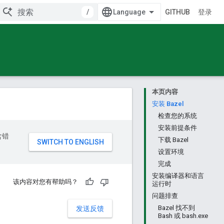
/
GITHUB
登录
本页内容
安装 Bazel
检查您的系统
安装前提条件
含错
下载 Bazel
设置环境
完成
安装编译器和语言
该内容对您有帮助吗？
运行时
问题排查
Bazel 找不到
发送反馈
Bash 或 bash.exe