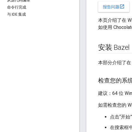
从源代码编译
open_in_new
报告问题
命令行完成
与 IDE 集成
本页介绍了在 Wi
如使用 Chocolat
安装 Bazel
本部分介绍了在 
检查您的系
建议：64 位 W
如需检查您的 W
点击“开始
在搜索框