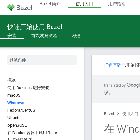
Bazel 简介
使用入门
用户指南
快速开始使用 Bazel
安装
首次构建教程
概念
打造基础
已开始招
概览
使用 Bazelisk 进行安装
误。
mac
OS
Windows
Fedora
/
Cent
OS
Bazel
使用入门
Ubuntu
在 Win
open
SUSE
在 Docker 容器中试用 Bazel