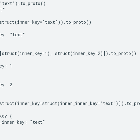
'text').to_proto()

t"

struct(inner_key='text')).to_proto()

ey: "text"

[struct(inner_key=1), struct(inner_key=2)]).to_proto()

ey: 1

ey: 2

struct(inner_key=struct(inner_inner_key='text'))).to_pro
key {

_inner_key: "text"
