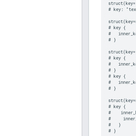
struct(key=
# key: "tex
struct(key=
# key {

#   inner_k
# }

struct(key=
# key {

#   inner_k
# }

# key {

#   inner_k
# }

struct(key=
# key {

#    inner_
#     inner
#   }

# }
