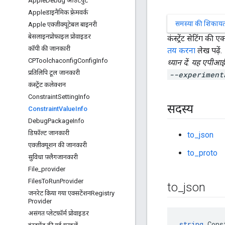
Apple
Debug आउटपुट
Appleडाइनैमिक फ़्रेमवर्क
समस्या की शिकायत 
Apple एक्ज़ीक्यूटेबल बाइनरी
बेसलाइनप्रोफ़ाइल प्रोवाइडर
कंस्ट्रेंट सेटिंग क
कॉपी की जानकारी
तय करना
लेख पढ़ें.
CPToolchaconfig
Config
Info
ध्यान दें: यह एपीआई
प्रतिलिपि टूल जानकारी
--experiment
कंस्ट्रेंट कलेक्शन
Constraint
Setting
Info
सदस्य
Constraint
Value
Info
Debug
Package
Info
डिफ़ॉल्ट जानकारी
to_json
एक्ज़ीक्यूशन की जानकारी
to_proto
सुविधा फ़्लैगजानकारी
File
_
provider
Files
To
Run
Provider
to
_
json
जनरेट किया गया एक्सटेंशनRegistry
Provider
असंगत प्लेटफ़ॉर्म प्रोवाइडर
string
 Cons