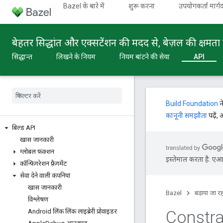
Bazel के बारे में
शुरू करना
उपयोगकर्ता मार्गद
बेहतर सिद्धांत और एक्सटेंशन की मदद से, बेज़ल की क्षमता 
सिद्धान्त
लिखने के नियम
नियम बांटने की सेवा
API
Build Foundation
न
कानूनी समझौता
पढ़ें,
बिल्ड API
खास जानकारी
ग्लोबल फ़ंक्शन
इस्तेमाल करता है. एआई 
कॉन्फ़िगरेशन फ़्रैगमेंट
सेवा देने वाली कंपनियां
खास जानकारी
Bazel
बढ़ाया जा रह
विश्लेषण
Constra
Android लिंक लिंक लाइब्रेरी प्रोवाइडर