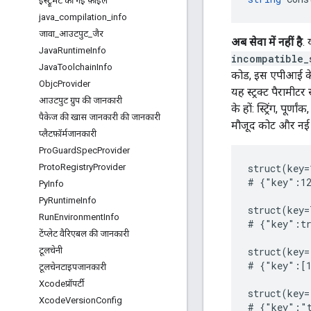
इंस्ट्रूमेंट की गई फ़ाइलें
java
_
compilation
_
info
जावा
_
आउटपुट
_
जैर
अब सेवा में नहीं है
.
Java
Runtime
Info
incompatible_
Java
Toolchain
Info
कोड, इस एपीआई के 
Objc
Provider
यह स्ट्रक्ट पैरामीट
आउटपुट ग्रुप की जानकारी
के हों: स्ट्रिंग, पूर
पैकेज की खास जानकारी की जानकारी
मौजूद कोट और नई ल
प्लैटफ़ॉर्मजानकारी
Pro
Guard
Spec
Provider
Proto
Registry
Provider
struct(key=
# {"key":12
Py
Info
Py
Runtime
Info
struct(key=
Run
Environment
Info
# {"key":tr
टेंप्लेट वैरिएबल की जानकारी
टूलचेनी
struct(key=
# {"key":[1
टूलचेनटाइपजानकारी
Xcodeप्रॉपर्टी
struct(key=
Xcode
Version
Config
# {"key":"t