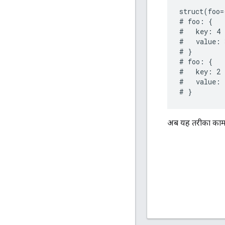
struct(foo=
# foo: {

#   key: 4

#   value: 3
# }

# foo: {

#   key: 2

#   value: 1
अब यह तरीका काम न