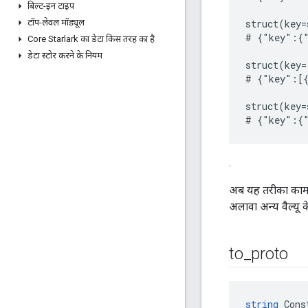
बिल्ट-इन टाइप
टॉप-लेवल मॉड्यूल
struct(key=
# {"key":{"
Core Starlark का डेटा किस तरह का है
डेटा स्टोर करने के नियम
struct(key=
# {"key":[{
struct(key=
.
अब यह तरीका काम न
अलावा अन्य वैल्यू क
to
_
proto
string
 Cons