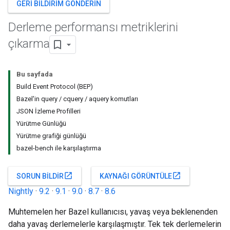
GERI BILDIRIM GÖNDERIN
Derleme performansı metriklerini
çıkarma
Bu sayfada
Build Event Protocol (BEP)
Bazel'in query / cquery / aquery komutları
JSON İzleme Profilleri
Yürütme Günlüğü
Yürütme grafiği günlüğü
bazel-bench ile karşılaştırma
open_in_new
open_in_new
SORUN BILDIR
KAYNAĞI GÖRÜNTÜLE
Nightly
·
9.2
·
9.1
·
9.0
·
8.7
·
8.6
Muhtemelen her Bazel kullanıcısı, yavaş veya beklenenden
daha yavaş derlemelerle karşılaşmıştır. Tek tek derlemelerin