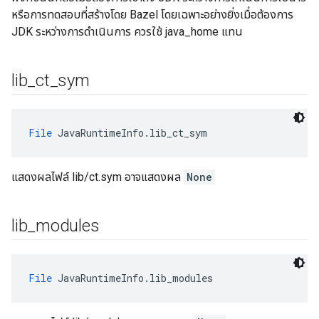
หรือการทดสอบที่สร้างโดย Bazel โดยเฉพาะอย่างยิ่งเมื่อต้องการ
JDK ระหว่างการดำเนินการ ควรใช้ java_home แทน
lib
_
ct
_
sym
File
 JavaRuntimeInfo.lib_ct_sym
แสดงผลไฟล์ lib/ct.sym อาจแสดงผล
None
lib
_
modules
File
 JavaRuntimeInfo.lib_modules