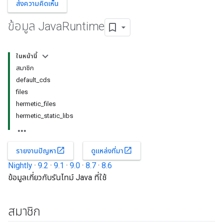
ส่งความคิดเห็น
ข้อมูล Java
Runtime
ในหน้านี้
สมาชิก
default_cds
files
hermetic_files
hermetic_static_libs
open_in_new
open_in_new
รายงานปัญหา
ดูแหล่งที่มา
Nightly
·
9.2
·
9.1
·
9.0
·
8.7
·
8.6
ข้อมูลเกี่ยวกับรันไทม์ Java ที่ใช้
สมาชิก