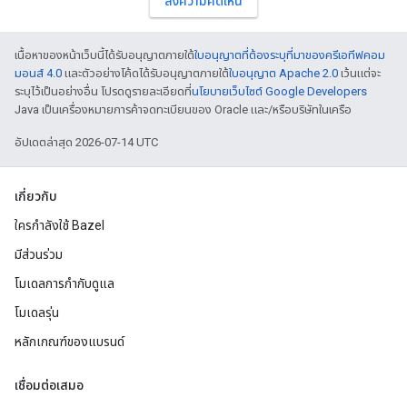
ส่งความคิดเห็น
เนื้อหาของหน้าเว็บนี้ได้รับอนุญาตภายใต้
ใบอนุญาตที่ต้องระบุที่มาของครีเอทีฟคอม
มอนส์ 4.0
และตัวอย่างโค้ดได้รับอนุญาตภายใต้
ใบอนุญาต Apache 2.0
เว้นแต่จะ
ระบุไว้เป็นอย่างอื่น โปรดดูรายละเอียดที่
นโยบายเว็บไซต์ Google Developers
Java เป็นเครื่องหมายการค้าจดทะเบียนของ Oracle และ/หรือบริษัทในเครือ
อัปเดตล่าสุด 2026-07-14 UTC
เกี่ยวกับ
ใครกำลังใช้ Bazel
มีส่วนร่วม
โมเดลการกำกับดูแล
โมเดลรุ่น
หลักเกณฑ์ของแบรนด์
เชื่อมต่อเสมอ