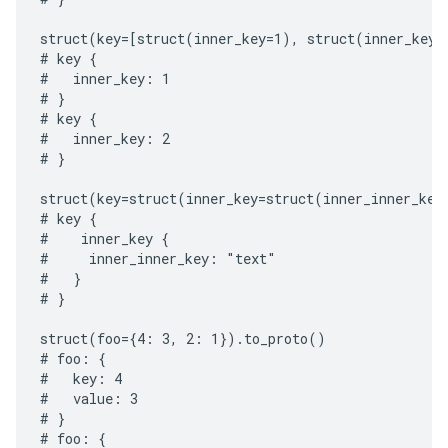
struct(key=[struct(inner_key=1), struct(inner_key=2
# key {

#   inner_key: 1

# }

# key {

#   inner_key: 2

# }

struct(key=struct(inner_key=struct(inner_inner_key
# key {

#    inner_key {

#     inner_inner_key: "text"

#   }

# }

struct(foo={4: 3, 2: 1}).to_proto()

# foo: {

#   key: 4

#   value: 3

# }

# foo: {
