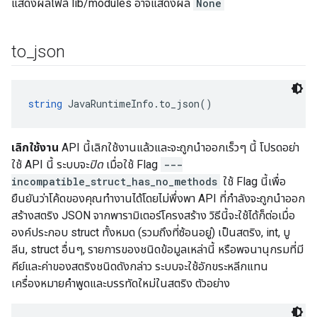
แสดงผลไฟล์ lib/modules อาจแสดงผล
None
to
_
json
string
 JavaRuntimeInfo.to_json()
เลิกใช้งาน
API นี้เลิกใช้งานแล้วและจะถูกนำออกเร็วๆ นี้ โปรดอย่า
ใช้ API นี้ ระบบจะ
ปิด
เมื่อใช้ Flag
---
incompatible_struct_has_no_methods
ใช้ Flag นี้เพื่อ
ยืนยันว่าโค้ดของคุณทำงานได้โดยไม่พึ่งพา API ที่กำลังจะถูกนำออก
สร้างสตริง JSON จากพารามิเตอร์โครงสร้าง วิธีนี้จะใช้ได้ก็ต่อเมื่อ
องค์ประกอบ struct ทั้งหมด (รวมถึงที่ซ้อนอยู่) เป็นสตริง, int, บู
ลีน, struct อื่นๆ, รายการของชนิดข้อมูลเหล่านี้ หรือพจนานุกรมที่มี
คีย์และค่าของสตริงชนิดดังกล่าว ระบบจะใช้อักขระหลีกแทน
เครื่องหมายคำพูดและบรรทัดใหม่ในสตริง ตัวอย่าง