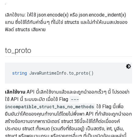
.
เลิกใช้งาน: ให้ใช้ json.encode(x) หรือ json.encode_indent(x)
แทน ซึ่งใช้ได้กับค่าอื่นๆ ที่ไม่ใช่ structs และไม่ทำให้เนมสเปซของ
ฟิลด์ structs เสียหาย
to
_
proto
string
 JavaRuntimeInfo.to_proto()
เลิกใช้งาน
API นี้เลิกใช้งานแล้วและจะถูกนำออกเร็วๆ นี้ โปรดอย่า
ใช้ API นี้ ระบบจะ
ปิด
เมื่อใช้ Flag
---
incompatible_struct_has_no_methods
ใช้ Flag นี้เพื่อ
ยืนยันว่าโค้ดของคุณทำงานได้โดยไม่พึ่งพา API ที่กำลังจะถูกนำออก
สร้างข้อความจากพารามิเตอร์ struct วิธีนี้จะใช้ได้ก็ต่อเมื่อองค์
ประกอบ struct ทั้งหมด (รวมถึงที่ซ้อนอยู่) เป็นสตริง, int, บูลีน,
struct หรือพจนานุกรม หรือรายการอื่นๆ ที่เป็นชนิดข้อมูลเหล่านี้