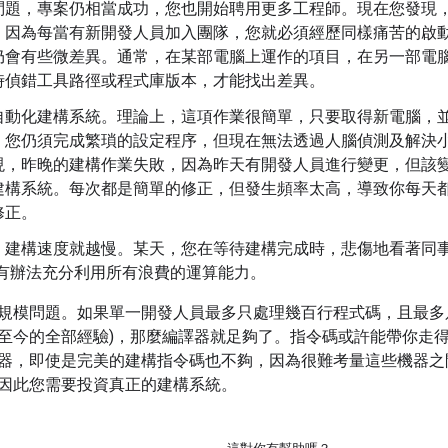
問題，專案仍相當成功，您也開始聘用更多工程師。現在您發現
，因為每當有新開發人員加入團隊，您就必須經歷同樣痛苦的啟
仍會有些微差異。通常，在某部電腦上運作的項目，在另一部電
時偵錯工具路徑或程式庫版本，才能找出差異。
動化建構系統。理論上，這項作業很簡單，只要取得新電腦，並設定
。您仍須完成繁瑣的設定程序，但現在無法透過人腦偵測及解決
現，昨晚的建構作業失敗，因為昨天有開發人員進行變更，但該
建構系統。每次都是簡單的修正，但發生頻率太高，導致你每天
修正。
，建構速度就越慢。某天，您在等待建構完成時，悲傷地看著同事
望有辦法充分利用所有浪費的運算能力。
規模問題。如果單一開發人員最多只處理幾百行程式碼，且最多只
至今的全部經驗)，那麼編譯器就足夠了。指令碼或許能帶你走
器，即使是完美的建構指令碼也不夠，因為很難考量這些機器之
因此您需要投資真正的建構系統。