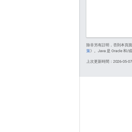
除非另有註明，否則本頁
策
》。Java 是 Oracl
上次更新時間：2026-05-0
關於
Bazel 使用者
提供內容
資料管理模型
版本模型