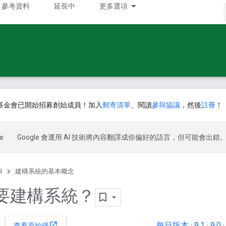
參考資料
延長中
更多選項
基金會已開始招募創始成員！加入
郵寄清單
、閱讀
參與協議
，然後
註冊
！
Google 會運用 AI 技術將內容翻譯成你偏好的語言，但可能會出錯
l
建構系統的基本概念
要建構系統？
每日版本
·
9.1
·
9.0
open_in_new
查看原始碼