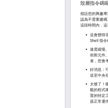
殼層指令碼
假設您的興趣專
認為不需要建構
這段時間內，這
這會變得
Shell
速度緩慢
依附元件
者，您會
好消息：可
送至中央
太慘了！
載的程式
置的特定
器正常運