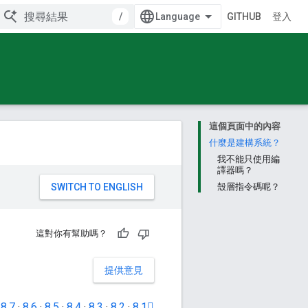
/
GITHUB
登入
這個頁面中的內容
什麼是建構系統？
我不能只使用編
譯器嗎？
。
殼層指令碼呢？
這對你有幫助嗎？
提供意見
·
8.7
·
8.6
·
8.5
·
8.4
·
8.3
·
8.2
·
8.1