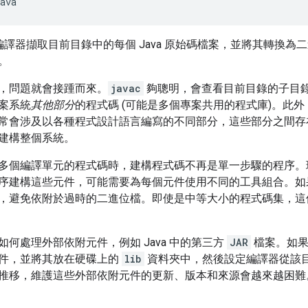
ava
a 編譯器擷取目前目錄中的每個 Java 原始碼檔案，並將其轉換
。
，問題就會接踵而來。
javac
夠聰明，會查看目前目錄的子目
案系統
其他部分
的程式碼 (可能是多個專案共用的程式庫)。此外，
常會涉及以各種程式設計語言編寫的不同部分，這些部分之間存
建構整個系統。
多個編譯單元的程式碼時，建構程式碼不再是單一步驟的程序。
序建構這些元件，可能需要為每個元件使用不同的工具組合。如
，避免依附於過時的二進位檔。即使是中等大小的程式碼集，這
何處理外部依附元件，例如 Java 中的第三方
JAR
檔案。如果
件，並將其放在硬碟上的
lib
資料夾中，然後設定編譯器從該
推移，維護這些外部依附元件的更新、版本和來源會越來越困難