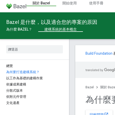
關於 Bazel
開始使用
使用手冊
Bazel 是什麼，以及適合您的專案的原因
為什麼 BAZEL？
建構系統的基本概念
Build Foundation
總覽
為何要打造建構系統？
以工作為基礎的建構作業
依據成果建構
Bazel
關於 Baze
分散式版本
為什麼
依附元件管理
文化遺產
open_in_new
回報問題