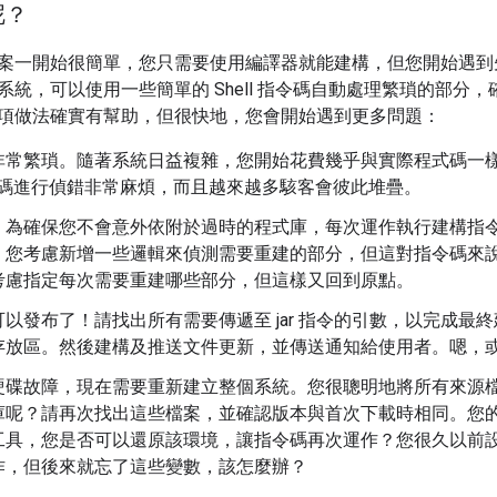
呢？
案一開始很簡單，您只需要使用編譯器就能建構，但您開始遇到
系統，可以使用一些簡單的 Shell 指令碼自動處理繁瑣的部分
項做法確實有幫助，但很快地，您會開始遇到更多問題：
非常繁瑣。隨著系統日益複雜，您開始花費幾乎與實際程式碼一
 指令碼進行偵錯非常麻煩，而且越來越多駭客會彼此堆疊。
。為確保您不會意外依附於過時的程式庫，每次運作執行建構指
。您考慮新增一些邏輯來偵測需要重建的部分，但這對指令碼來
考慮指定每次需要重建哪些部分，但這樣又回到原點。
以發布了！請找出所有需要傳遞至 jar 指令的引數，以完成最
存放區。然後建構及推送文件更新，並傳送通知給使用者。嗯，或許
硬碟故障，現在需要重新建立整個系統。您很聰明地將所有來源
庫呢？請再次找出這些檔案，並確認版本與首次下載時相同。您
工具，您是否可以還原該環境，讓指令碼再次運作？您很久以前
作，但後來就忘了這些變數，該怎麼辦？