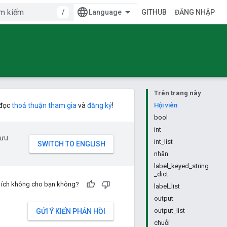
/
GITHUB
ĐĂNG NHẬP
Trên trang này
 đọc
thoả thuận tham gia
và
đăng ký
!
Hội viên
bool
int
 ưu
int_list
nhãn
label_keyed_string
_dict
u ích không cho bạn không?
label_list
output
output_list
GỬI Ý KIẾN PHẢN HỒI
chuỗi