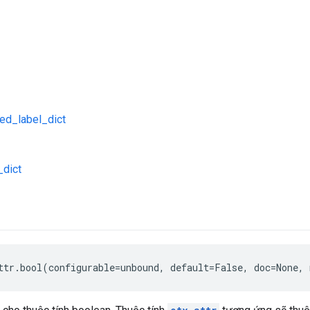
ed_label_dict
_dict
ttr.bool(configurable=unbound, default=False, doc=None,