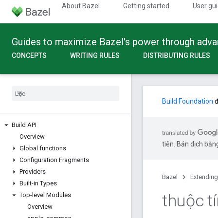
About Bazel
Getting started
User gu
Guides to maximize Bazel's power through adv
CONCEPTS
WRITING RULES
DISTRIBUTING RULES
Build Foundation
đ
Build API
Overview
tiên. Bản dịch bằng
Global functions
Configuration Fragments
Providers
Bazel
Extending
Built-in Types
thuộc t
Top-level Modules
Overview