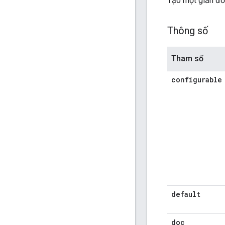
Tạo một giản đồ 
Thông số
Tham số
configurable
default
doc