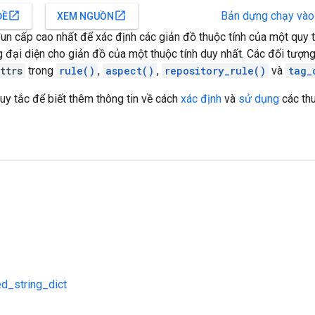
Bản dựng chạy và
open_in_new
open_in_new
ĐỀ
XEM NGUỒN
n cấp cao nhất để xác định các giản đồ thuộc tính của một quy 
 đại diện cho giản đồ của một thuộc tính duy nhất. Các đối tượng
ttrs
trong
rule()
,
aspect()
,
repository_rule()
và
tag_
y tắc để biết thêm thông tin về cách
xác định
và
sử dụng
các thu
d_string_dict