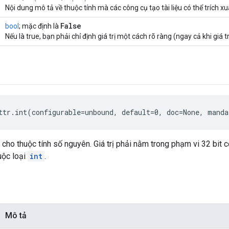
Nội dung mô tả về thuộc tính mà các công cụ tạo tài liệu có thể trích xu
False
bool
; mặc định là
Nếu là true, bạn phải chỉ định giá trị một cách rõ ràng (ngay cả khi giá t
ttr.int(configurable=unbound, default=0, doc=None, manda
cho thuộc tính số nguyên. Giá trị phải nằm trong phạm vi 32 bit 
uộc loại
int
.
Mô tả