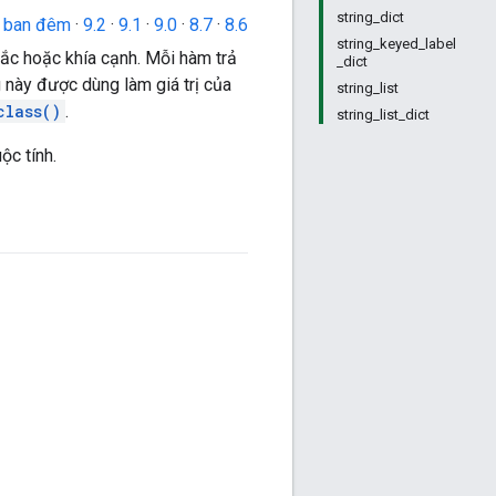
string_dict
o ban đêm
·
9.2
·
9.1
·
9.0
·
8.7
·
8.6
string_keyed_label
tắc hoặc khía cạnh. Mỗi hàm trả
_dict
 này được dùng làm giá trị của
string_list
class()
.
string_list_dict
ộc tính.