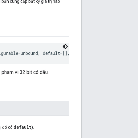
 bạn cung cấp bất kỳ giá trị nào
igurable=unbound, default=[], doc=None)
 phạm vi 32 bit có dấu.
default
rị đó có
).