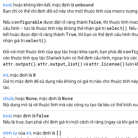
unbound
bool
; hoặc không liên kết; mặc định là
Bạn chỉ có thể chỉ định đối số này cho một thuộc tính của macro tượng
configurable
False
Nếu
được đặt rõ ràng thành
, thì thuộc tính ma
select()
cấu hình – tức là thuộc tính này không thể nhận giá trị
. Nếu
True
kết hoặc được đặt rõ ràng thành
, thì bạn có thể định cấu hình th
select()
nhận giá trị
.
confi
Đối với một thuộc tính của quy tắc hoặc khía cạnh, bạn phải để
các thuộc tính quy tắc Starlark luôn có thể định cấu hình, ngoại trừ các
attr.output()
attr.output_list()
attr.license()
,
và
luôn k
0
int
; mặc định là
Giá trị mặc định để sử dụng nếu không có giá trị nào cho thuộc tính nà
tắc.
None
None
chuỗi
; hoặc
; mặc định là
Nội dung mô tả về thuộc tính mà các công cụ tạo tài liệu có thể trích xu
False
bool
; mặc định là
Nếu là true, bạn phải chỉ định giá trị một cách rõ ràng (ngay cả khi giá t
[]
trình tự
của
int
; mặc định là