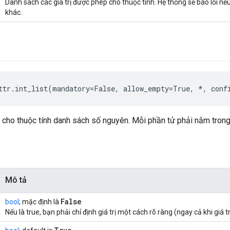
Danh sách các giá trị được phép cho thuộc tính. Hệ thống sẽ báo lỗi nếu
khác.
ttr.int_list(mandatory=False, allow_empty=True, *, conf
cho thuộc tính danh sách số nguyên. Mỗi phần tử phải nằm trong
Mô tả
False
bool
; mặc định là
Nếu là true, bạn phải chỉ định giá trị một cách rõ ràng (ngay cả khi giá t