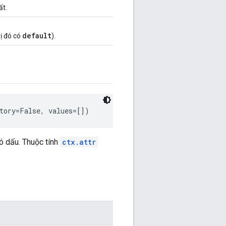
ất.
default
rị đó có
).
tory=False, values=[])
có dấu. Thuộc tính
ctx.attr