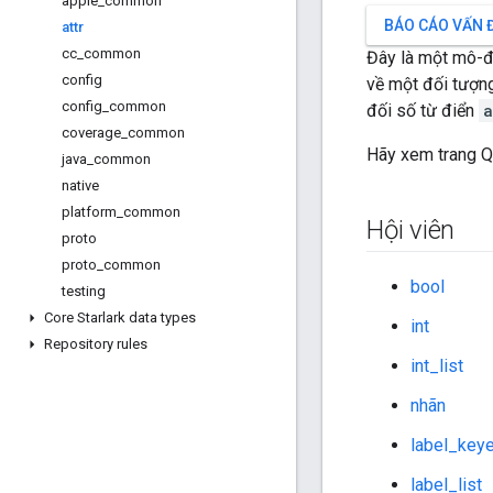
apple
_
common
BÁO CÁO VẤN 
attr
cc
_
common
Đây là một mô-đu
config
về một đối tượng
config
_
common
đối số từ điển
a
coverage
_
common
Hãy xem trang Qu
java
_
common
native
platform
_
common
Hội viên
proto
proto
_
common
bool
testing
Core Starlark data types
int
Repository rules
int_list
nhãn
label_keye
label_list