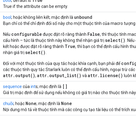
True
bool
; default is
True if the attribute can be empty.
unbound
bool
; hoặc không liên kết; mặc định là
Bạn chỉ có thể chỉ định đối số này cho một thuộc tính của macro tượng
configurable
False
Nếu
được đặt rõ ràng thành
, thì thuộc tính ma
select()
cấu hình – tức là thuộc tính này không thể nhận giá trị
. Nếu
True
kết hoặc được đặt rõ ràng thành
, thì bạn có thể định cấu hình th
select()
nhận giá trị
.
confi
Đối với một thuộc tính của quy tắc hoặc khía cạnh, bạn phải để
các thuộc tính quy tắc Starlark luôn có thể định cấu hình, ngoại trừ các
attr.output()
attr.output_list()
attr.license()
,
và
luôn k
[]
sequence
của
int
s; mặc định là
Giá trị mặc định để sử dụng nếu không có giá trị nào cho thuộc tính này 
None
None
chuỗi
; hoặc
; mặc định là
Nội dung mô tả về thuộc tính mà các công cụ tạo tài liệu có thể trích xu