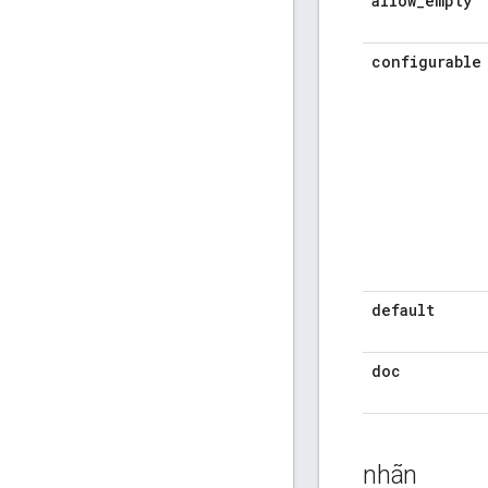
allow
_
empty
configurable
default
doc
nhãn