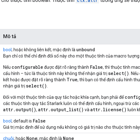
cho thuộc tính boolean. Thuộc tính
ctx.attr
tương ứng sẽ thuộ
Mô tả
unbound
bool
; hoặc không liên kết; mặc định là
Bạn chỉ có thể chỉ định đối số này cho một thuộc tính của macro tượng
configurable
False
Nếu
được đặt rõ ràng thành
, thì thuộc tính ma
select()
cấu hình – tức là thuộc tính này không thể nhận giá trị
. Nếu
True
kết hoặc được đặt rõ ràng thành
, thì bạn có thể định cấu hình th
select()
nhận giá trị
.
confi
Đối với một thuộc tính của quy tắc hoặc khía cạnh, bạn phải để
các thuộc tính quy tắc Starlark luôn có thể định cấu hình, ngoại trừ các
attr.output()
attr.output_list()
attr.license()
,
và
luôn k
False
bool
; default is
Giá trị mặc định để sử dụng nếu không có giá trị nào cho thuộc tính này 
None
None
chuỗi
; hoặc
; mặc định là