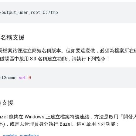
-output_user_root
=
C:/tmp
案名稱支援
嘗試為長檔案路徑建立簡短名稱版本。但如要這麼做，必須為檔案所在
磁碟區中啟用 8.3 名稱建立功能，請執行下列指令：
ot3name
set
0
結支援
azel 能夠在 Windows 上建立檔案符號連結，方法是啟用「開
上版本)，或是以管理員身分執行 Bazel。這可啟用下列功能：