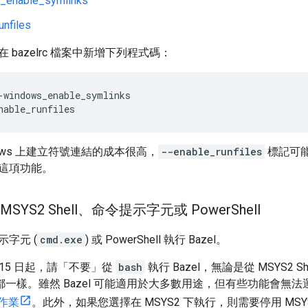
_enable_symlinks
unfiles
 bazelrc 檔案中新增下列程式碼：
-windows_enable_symlinks
nable_runfiles
dows 上建立符號連結的成本很高，
--enable_runfiles
標記可
這項功能。
：MSYS2 Shell、命令提示字元或 Power
Shell
示字元 (
cmd.exe
) 或 PowerShell 執行 Bazel。
 月 15 日起，請「不要」
從
bash
執行 Bazel，無論是從 MSYS2 She
變體都一樣。雖然 Bazel 可能適用於大多數用途，但有些功能會無
構作業
。此外，如果您選擇在 MSYS2 下執行，則需要停用 MS