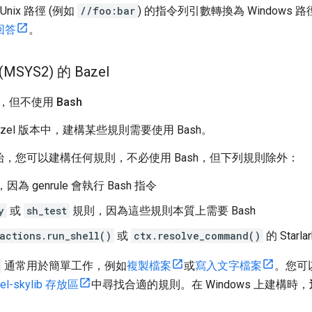
Unix 路徑 (例如
//foo:bar
) 的指令列引數轉換為 Windows
 回答
。
MSYS2) 的 Bazel
構，但不使用 Bash
 Bazel 版本中，建構某些規則需要使用 Bash。
.0 開始，您可以建構任何規則，不必使用 Bash，但下列規則除外：
，因為 genrule 會執行 Bash 指令
y
或
sh_test
規則，因為這些規則本質上需要 Bash
actions.run_shell()
或
ctx.resolve_command()
的 Starla
通常用於簡單工作，例如
複製檔案
或
寫入文字檔案
。您可
zel-skylib 存放區
中尋找合適的規則。在 Windows 上建構時，