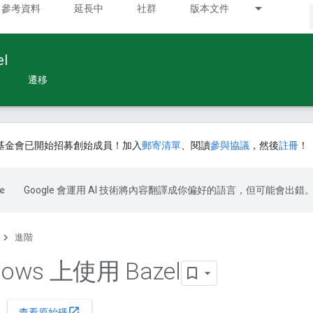
參考資料
延長中
社群
版本文件
l
遷移
基金會已開始招募創始成員！加入
郵寄清單
、閱讀
參與協議
，然後
註冊
！
Google 會運用 AI 技術將內容翻譯成你偏好的語言，但可能會出錯
進階
dows 上使用 Bazel
open_in_new
查看原始碼