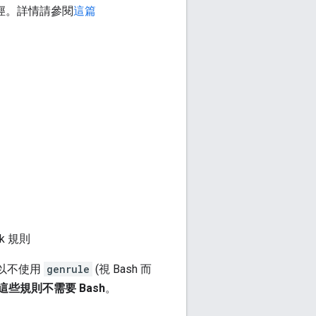
 路徑。詳情請參閱
這篇
rk 規則
以不使用
genrule
(視 Bash 而
這些規則不需要 Bash
。