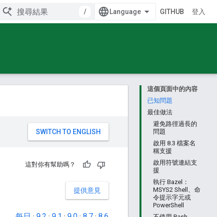
/
GITHUB
登入
這個頁面中的內容
已知問題
最佳做法
避免路徑過長的
。
問題
啟用 8.3 檔案名
稱支援
啟用符號連結支
這對你有幫助嗎？
援
執行 Bazel：
MSYS2 Shell、命
提供意見
令提示字元或
PowerShell
每日
·
9.2
·
9.1
·
9.0
·
8.7
·
8.6
不使用 Bash