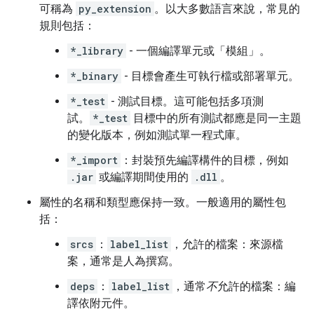
可稱為
py_extension
。以大多數語言來說，常見的
規則包括：
*_library
- 一個編譯單元或「模組」。
*_binary
- 目標會產生可執行檔或部署單元。
*_test
- 測試目標。這可能包括多項測
試。
*_test
目標中的所有測試都應是同一主題
的變化版本，例如測試單一程式庫。
*_import
：封裝預先編譯構件的目標，例如
.jar
或編譯期間使用的
.dll
。
屬性的名稱和類型應保持一致。一般適用的屬性包
括：
srcs
：
label_list
，允許的檔案：來源檔
案，通常是人為撰寫。
deps
：
label_list
，通常
不
允許的檔案：編
譯依附元件。