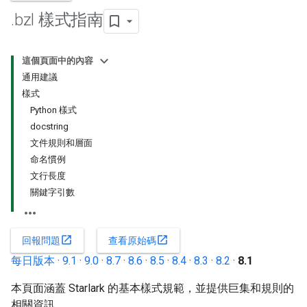
.
bzl 樣式指南
這個頁面中的內容
通用建議
樣式
Python 樣式
docstring
文件規則和層面
命名慣例
文行長度
關鍵字引數
open_in_new
open_in_new
回報問題
查看原始碼
每日版本
·
9.1
·
9.0
·
8.7
·
8.6
·
8.5
·
8.4
·
8.3
·
8.2
·
8.1
本頁面涵蓋 Starlark 的基本樣式規範，並提供巨集和規則的
相關資訊。