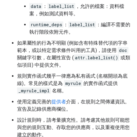
data
：
label_list
，允許的檔案：資料檔
案，例如測試資料等。
runtime_deps
：
label_list
：編譯不需要的
執行階段依附元件。
如果屬性的行為不明顯 (例如含有特殊替代項的字串
範本，或以特定需求條件叫用的工具)，請使用
doc
關鍵字引數，在屬性宣告 (
attr.label_list()
或類
似項目) 中提供文件。
規則實作函式幾乎一律應為私有函式 (名稱開頭為底
線)。常見的樣式是為
myrule
的實作函式提供
_myrule_impl
名稱。
使用定義完善的
提供者
介面，在規則之間傳遞資訊。
宣告及記錄供應商欄位。
設計規則時，請考量擴充性。請考慮其他規則可能想
與您的規則互動、存取您的供應商，以及重複使用您
建立的動作。