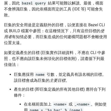
展，因此
bazel query
結果可能難以解讀。最後，構面
不會辨識巨集，因此依構面而定的工具 (IDE 等) 可能會失
敗。
巨集的安全用途是定義額外的目標，以便直接在 Bazel CLI
或 BUILD 檔案中參照：在這種情況下，只有這些目標的
使
用者
有知情必要，而巨集造成的任何建構問題都不會離使用
位置太遠。
如要定義產生的目標 (巨集實作詳細資料，不應在 CLI 中參
照，也不應由該巨集未例項化的目標依附)，請遵循下列最
佳做法：
巨集應採用
name
引數，並定義具有該名稱的目標。
該目標會成為巨集的
主要目標
。
產生的目標 (即巨集定義的所有其他目標) 應符合下列
條件：
在名稱前面加上
<name>
或
_<name>
。例如使
用
name = '%s_bar' % (name)
。