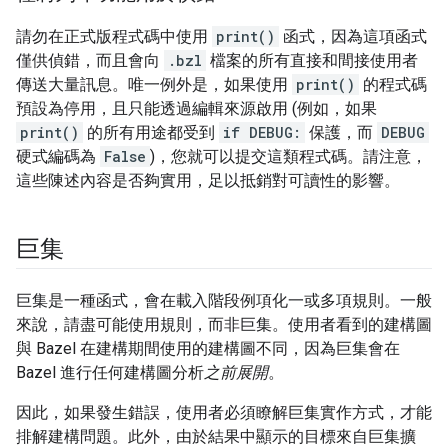
請勿在正式版程式碼中使用
print()
函式，因為這項函式
僅供偵錯，而且會向
.bzl
檔案的所有直接和間接使用者
傳送大量訊息。唯一例外是，如果使用
print()
的程式碼
預設為停用，且只能透過編輯來源啟用 (例如，如果
print()
的所有用途都受到
if DEBUG:
保護，而
DEBUG
硬式編碼為
False
)，您就可以提交這類程式碼。請注意，
這些陳述內容是否夠實用，足以抵銷對可讀性的影響。
巨集
巨集是一種函式，會在載入階段例項化一或多項規則。一般
來說，請盡可能使用規則，而非巨集。使用者看到的建構圖
與 Bazel 在建構期間使用的建構圖不同，因為巨集會在
Bazel 進行任何建構圖分析
之前展開
。
因此，如果發生錯誤，使用者必須瞭解巨集實作方式，才能
排解建構問題。此外，由於結果中顯示的目標來自巨集擴