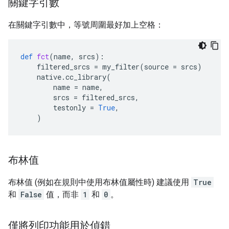
關鍵字引數
在關鍵字引數中，等號周圍最好加上空格：
def
fct
(
name
,
srcs
):
filtered_srcs
=
my_filter
(
source
=
srcs
)
native
.
cc_library
(
name
=
name
,
srcs
=
filtered_srcs
,
testonly
=
True
,
)
布林值
布林值 (例如在規則中使用布林值屬性時) 建議使用
True
和
False
值，而非
1
和
0
。
僅將列印功能用於偵錯