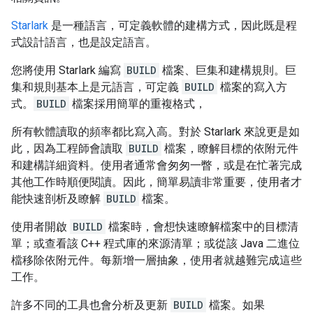
Starlark
是一種語言，可定義軟體的建構方式，因此既是程
式設計語言，也是設定語言。
您將使用 Starlark 編寫
BUILD
檔案、巨集和建構規則。巨
集和規則基本上是元語言，可定義
BUILD
檔案的寫入方
式。
BUILD
檔案採用簡單的重複格式，
所有軟體讀取的頻率都比寫入高。對於 Starlark 來說更是如
此，因為工程師會讀取
BUILD
檔案，瞭解目標的依附元件
和建構詳細資料。使用者通常會匆匆一瞥，或是在忙著完成
其他工作時順便閱讀。因此，簡單易讀非常重要，使用者才
能快速剖析及瞭解
BUILD
檔案。
使用者開啟
BUILD
檔案時，會想快速瞭解檔案中的目標清
單；或查看該 C++ 程式庫的來源清單；或從該 Java 二進位
檔移除依附元件。每新增一層抽象，使用者就越難完成這些
工作。
許多不同的工具也會分析及更新
BUILD
檔案。如果