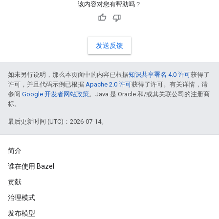
该内容对您有帮助吗？
发送反馈
如未另行说明，那么本页面中的内容已根据
知识共享署名 4.0 许可
获得了
许可，并且代码示例已根据
Apache 2.0 许可
获得了许可。有关详情，请
参阅
Google 开发者网站政策
。Java 是 Oracle 和/或其关联公司的注册商
标。
最后更新时间 (UTC)：2026-07-14。
简介
谁在使用 Bazel
贡献
治理模式
发布模型