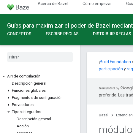
Acerca de Bazel
Cómo empezar
Guí
Guías para maximizar el poder de Bazel median
CONCEPTOS
ESCRIBE REGLAS
DISTRIBUIR REGLAS
¡
Build Foundation
c
participación
y
reg
API de compilación
Descripción general
Funciones globales
preferido. Las tra
Fragmentos de configuración
Proveedores
Tipos integrados
Bazel
Extendie
Descripción general
módulo
Acción