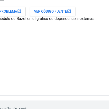
open_in_new
open_in_new
 PROBLEMA
VER CÓDIGO FUENTE
ódulo de Bazel en el gráfico de dependencias externas.
module.is_root