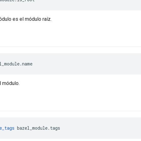
ódulo es el módulo raíz.
l_module.name
l módulo.
e_tags
 bazel_module.tags