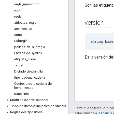
regla
_
repositorio
Son las etiquet
root
regla
version
atributos
_
regla
archivos run
struct
Subregla
string
 baze
política
_
de
_
subregla
Entrada de Symlink
Es la versión de
etiqueta
_
clase
Target
Dictado de plantilla
tipo
_
cadena
_
cadena
Contexto de la cadena de
herramientas
transición
Módulos de nivel superior
Tipos de datos principales de Starlark
Salvo que se indique lo con
Reglas del repositorio
están sujetos a la
licencia