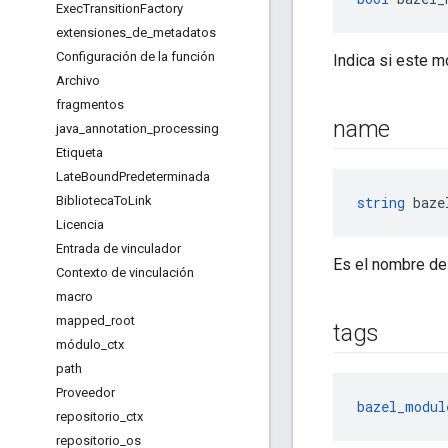
Exec
Transition
Factory
extensiones
_
de
_
metadatos
Configuración de la función
Indica si este m
Archivo
fragmentos
name
java
_
annotation
_
processing
Etiqueta
Late
Bound
Predeterminada
Biblioteca
To
Link
string
 baze
Licencia
Entrada de vinculador
Es el nombre de
Contexto de vinculación
macro
mapped
_
root
tags
módulo
_
ctx
path
Proveedor
bazel_modul
repositorio
_
ctx
repositorio
_
os