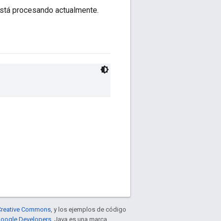
está procesando actualmente.
e Creative Commons
, y los ejemplos de código
 Google Developers
. Java es una marca