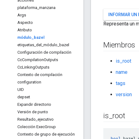
acciones
plataforma
_
manzana
INFORMAR UN
Args
Aspecto
Representa un m
Atributo
módulo
_
bazel
Miembros
etiquetas
_
del
_
módulo
_
bazel
Configuración de compilación
Cc
Compilation
Outputs
is_root
Cc
Linking
Outputs
name
Contexto de compilación
configuration
tags
UID
version
depset
Expandir directorio
Versión de punto
is
_
root
Resultado
_
ejecutivo
Colección Exec
Group
Contexto de grupo de ejecución
bool
 bazel_