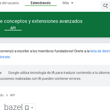
a del usuario
Extendiendo
Más
te conceptos y extensiones avanzados
API
omenzó a inscribir a los miembros fundadores! Únete a la
lista de dist
ístrate
.
Google utiliza tecnología de IA para traducir contenido a tu idioma
ducciones realizadas con IA pueden contener errores.
ndo
API
_
bazel