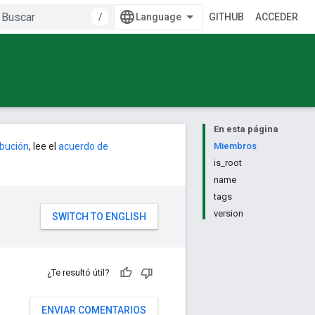
/
GITHUB
ACCEDER
En esta página
ribución
, lee el
acuerdo de
Miembros
is_root
name
tags
version
¿Te resultó útil?
ENVIAR COMENTARIOS