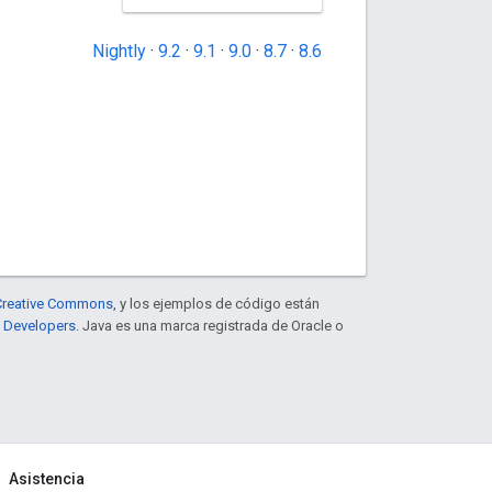
Nightly
·
9.2
·
9.1
·
9.0
·
8.7
·
8.6
e Creative Commons
, y los ejemplos de código están
e Developers
. Java es una marca registrada de Oracle o
Asistencia