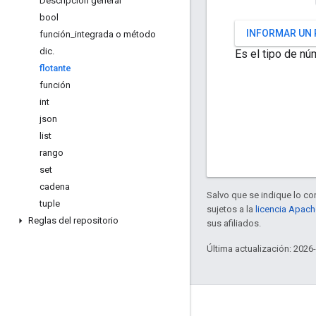
Descripción general
bool
INFORMAR UN
función
_
integrada o método
dic
.
Es el tipo de nú
flotante
función
int
json
list
rango
set
cadena
Salvo que se indique lo con
tuple
sujetos a la
licencia Apach
Reglas del repositorio
sus afiliados.
Última actualización: 2026
Información