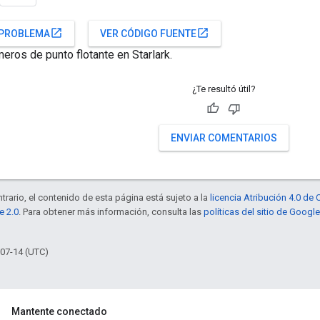
open_in_new
open_in_new
 PROBLEMA
VER CÓDIGO FUENTE
meros de punto flotante en Starlark.
¿Te resultó útil?
ENVIAR COMENTARIOS
trario, el contenido de esta página está sujeto a la
licencia Atribución 4.0 d
e 2.0
. Para obtener más información, consulta las
políticas del sitio de Googl
-07-14 (UTC)
Mantente conectado