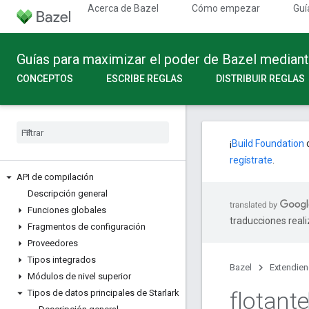
Acerca de Bazel
Cómo empezar
Guí
Guías para maximizar el poder de Bazel median
CONCEPTOS
ESCRIBE REGLAS
DISTRIBUIR REGLAS
¡
Build Foundation
c
regístrate
.
API de compilación
Descripción general
Funciones globales
traducciones real
Fragmentos de configuración
Proveedores
Tipos integrados
Bazel
Extendie
Módulos de nivel superior
flotante
Tipos de datos principales de Starlark