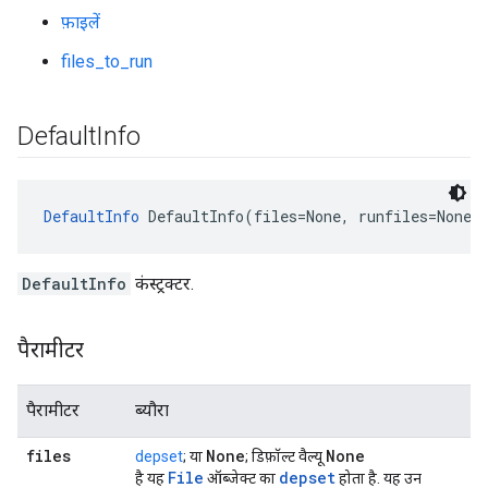
फ़ाइलें
files_to_run
Default
Info
DefaultInfo
 DefaultInfo(files=None, runfiles=None,
DefaultInfo
कंस्ट्रक्टर.
पैरामीटर
पैरामीटर
ब्यौरा
files
None
None
depset
; या
; डिफ़ॉल्ट वैल्यू
File
depset
है यह
ऑब्जेक्ट का
होता है. यह उन