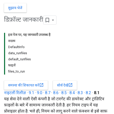
सुझाव भेजें
डिफ़ॉल्ट जानकारी
इस पेज पर, यह जानकारी उपलब्ध है
सदस्य
DefaultInfo
data_runfiles
default_runfiles
फ़ाइलें
files_to_run
open_in_new
open_in_new
समस्या की शिकायत करें
सोर्स देखें
नाइटली रिलीज़
·
9.1
·
9.0
·
8.7
·
8.6
·
8.5
·
8.4
·
8.3
·
8.2
·
8.1
यह सेवा देने वाली ऐसी कंपनी है जो टारगेट की डायरेक्ट और ट्रांज़िटिव
फ़ाइलों के बारे में सामान्य जानकारी देती है. हर नियम टाइप में यह
प्रोवाइडर होता है. भले ही, नियम को लागू करने वाले फ़ंक्शन से इसे साफ़