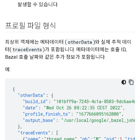
발생할 수 있습니다.
프로필 파일 형식
최상위 객체에는 메타데이터 (
otherData
)와 실제 추적 데이
터(
traceEvents
)가 포함됩니다. 메타데이터에는 호출 ID,
Bazel 호출 날짜와 같은 추가 정보가 포함됩니다.
예:
{
"otherData"
:
{
"build_id"
:
"101bff9a-7243-4c1a-8503-9dc6ae4c3
"date"
:
"Wed Oct 26 08:22:35 CEST 2022"
,
"profile_finish_ts"
:
"1677666095162000"
,
"output_base"
:
"/usr/local/google/_bazel_johnd
},
"traceEvents"
:
[
{
"name"
:
"thread_name"
,
"ph"
:
"M"
,
"pid"
:
1
,
"tid"