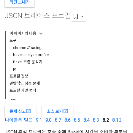
의견 보내기
JSON 트레이스 프로필
이 페이지의 내용
도구
chrome://tracing
bazel analyze-profile
Bazel 호출 분석기
jq
프로필 정보
일반적인 성능 문제
프로필 파일 형식
open_in_new
open_in_new
문제 신고
소스 보기
나이틀리 빌드
·
9.1
·
9.0
·
8.7
·
8.6
·
8.5
·
8.4
·
8.3
·
8.2
·
8.1
JSON 추적 프로필은 호출 중에 Bazel이 시간을 소비한 부분을