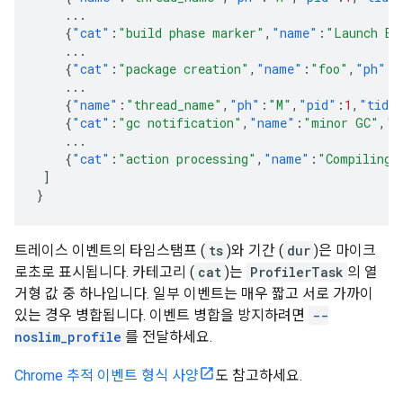
...
{
"cat"
:
"build phase marker"
,
"name"
:
"Launch Bl
...
{
"cat"
:
"package creation"
,
"name"
:
"foo"
,
"ph"
:
"
...
{
"name"
:
"thread_name"
,
"ph"
:
"M"
,
"pid"
:
1
,
"tid"
{
"cat"
:
"gc notification"
,
"name"
:
"minor GC"
,
"p
...
{
"cat"
:
"action processing"
,
"name"
:
"Compiling 
]
}
트레이스 이벤트의 타임스탬프 (
ts
)와 기간 (
dur
)은 마이크
로초로 표시됩니다. 카테고리 (
cat
)는
ProfilerTask
의 열
거형 값 중 하나입니다. 일부 이벤트는 매우 짧고 서로 가까이
있는 경우 병합됩니다. 이벤트 병합을 방지하려면
--
noslim_profile
를 전달하세요.
Chrome 추적 이벤트 형식 사양
도 참고하세요.