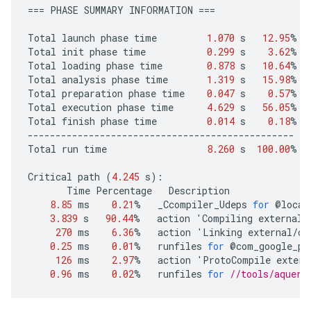
===
PHASE
SUMMARY
INFORMATION
===
Total
launch
phase
time
1.070
s
12.95
%
Total
init
phase
time
0.299
s
3.62
%
Total
loading
phase
time
0.878
s
10.64
%
Total
analysis
phase
time
1.319
s
15.98
%
Total
preparation
phase
time
0.047
s
0.57
%
Total
execution
phase
time
4.629
s
56.05
%
Total
finish
phase
time
0.014
s
0.18
%
------------------------------------------------
Total
run
time
8.260
s
100.00
%
Critical
path
(
4.245
s
)
:
Time
Percentage
Description
8.85
ms
0.21
%
_Ccompiler_Udeps
for
@
local
3.839
s
90.44
%
action
'
Compiling
external
/
270
ms
6.36
%
action
'
Linking
external
/
co
0.25
ms
0.01
%
runfiles
for
@
com_google_pr
126
ms
2.97
%
action
'
ProtoCompile
extern
0.96
ms
0.02
%
runfiles
for
//tools/aquery