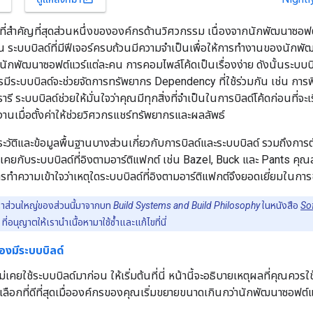
นที่สำคัญที่สุดส่วนหนึ่งขององค์กรด้านวิศวกรรม เนื่องจากนักพัฒนาซอฟ
ัน ระบบบิลด์ที่มีฟีเจอร์ครบถ้วนมีความจำเป็นเพื่อให้การทำงานของนักพั
ักพัฒนาซอฟต์แวร์แต่ละคน การคอมไพล์โค้ดเป็นเรื่องง่าย ดังนั้นระบบบ
การมีระบบบิลด์จะช่วยจัดการทรัพยากร Dependency ที่ใช้ร่วมกัน เช่น การ
ี ระบบบิลด์ช่วยให้มั่นใจว่าคุณมีทุกสิ่งที่จำเป็นในการบิลด์โค้ดก่อนที่จะเร
นเมื่อตั้งค่าให้ช่วยวิศวกรแชร์ทรัพยากรและผลลัพธ์
ประวัติและข้อมูลพื้นฐานบางส่วนเกี่ยวกับการบิลด์และระบบบิลด์ รวมถึงกา
คยกับระบบบิลด์ที่อิงตามอาร์ติแฟกต์ เช่น Bazel, Buck และ Pants คุณสาม
ทำความเข้าใจว่าเหตุใดระบบบิลด์ที่อิงตามอาร์ติแฟกต์จึงยอดเยี่ยมในการ
หาส่วนใหญ่ของส่วนนี้มาจากบท
Build Systems and Build Philosophy
ในหนังสือ
So
ที่อนุญาตให้เรานำเนื้อหามาใช้ซ้ำและแก้ไขที่นี่
้องมีระบบบิลด์
่เคยใช้ระบบบิลด์มาก่อน ให้เริ่มต้นที่นี่ หน้านี้จะอธิบายเหตุผลที่คุณคว
ตัวเลือกที่ดีที่สุดเมื่อองค์กรของคุณเริ่มขยายขนาดเกินกว่านักพัฒนาซอฟต์