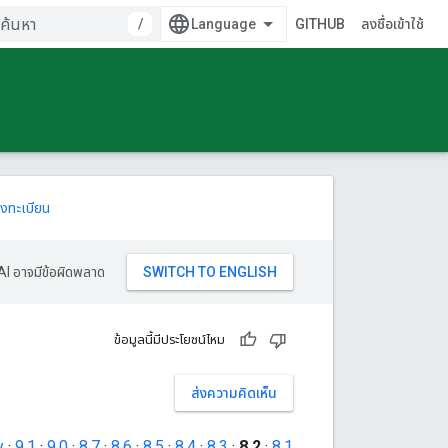
/
GITHUB
ลงชื่อเข้าใช้
งทะเบียน
AI อาจมีข้อผิดพลาด
ข้อมูลนี้มีประโยชน์ไหม
ส่งความคิดเห็น
y
·
9.1
·
9.0
·
8.7
·
8.6
·
8.5
·
8.4
·
8.3
·
8.2
·
8.1