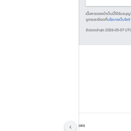
เนื้อหาของหน้าเว็บนี้ได้รับอนุ
ดูรายละเอียดที่
นโยบายเว็บไซต
อัปเดตล่าสุด 2026-05-07 UT
เกี่ยวกับ
ใครกำลังใช้ Bazel
มีส่วนร่วม
โมเดลการกำกับดูแล
โมเดลรุ่น
หลักเกณฑ์ของแบรนด์
ข้อกำหนด
ความเป็นส่วนตัว
Manage cookies