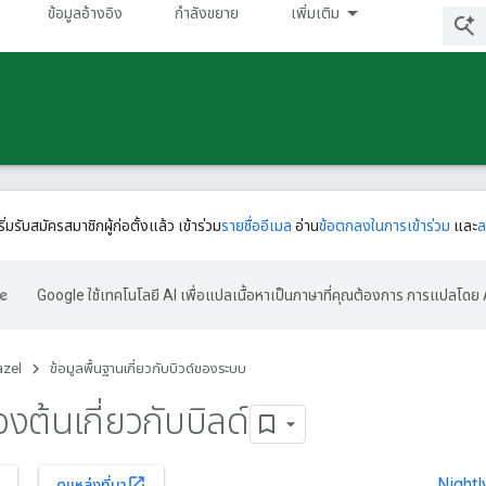
ข้อมูลอ้างอิง
กําลังขยาย
เพิ่มเติม
ริ่มรับสมัครสมาชิกผู้ก่อตั้งแล้ว เข้าร่วม
รายชื่ออีเมล
อ่าน
ข้อตกลงในการเข้าร่วม
และ
ล
Google ใช้เทคโนโลยี AI เพื่อแปลเนื้อหาเป็นภาษาที่คุณต้องการ การแปลโดย 
azel
ข้อมูลพื้นฐานเกี่ยวกับบิวด์ของระบบ
้องต้นเกี่ยวกับบิลด์
Nightl
open_in_new
ดูแหล่งที่มา