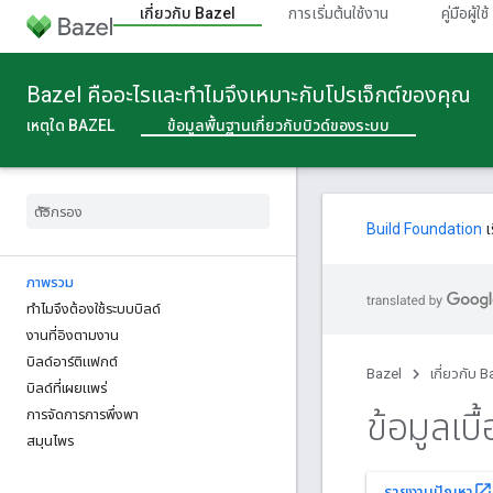
เกี่ยวกับ Bazel
การเริ่มต้นใช้งาน
คู่มือผู้ใช้
Bazel คืออะไรและทําไมจึงเหมาะกับโปรเจ็กต์ของคุณ
เหตุใด BAZEL
ข้อมูลพื้นฐานเกี่ยวกับบิวด์ของระบบ
Build Foundation
เ
ภาพรวม
ทําไมจึงต้องใช้ระบบบิลด์
งานที่อิงตามงาน
บิลด์อาร์ติแฟกต์
Bazel
เกี่ยวกับ B
บิลด์ที่เผยแพร่
ข้อมูลเบื
การจัดการการพึ่งพา
สมุนไพร
open_in_new
รายงานปัญหา