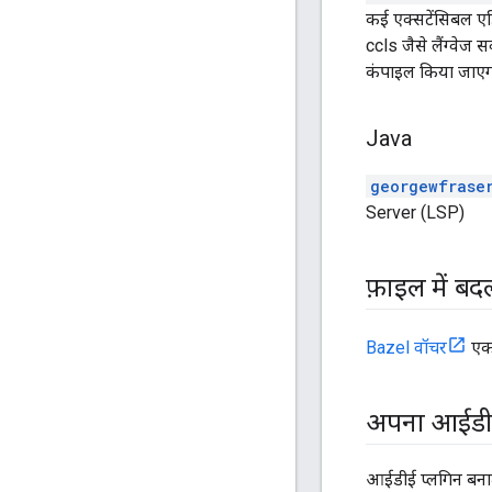
कई एक्सटेंसिबल एडि
ccls जैसे लैंग्वेज
कंपाइल किया जाएगा.
Java
georgewfrase
Server (LSP)
फ़ाइल में बद
Bazel वॉचर
एक 
अपना आईडीई
आईडीई प्लगिन बनाते