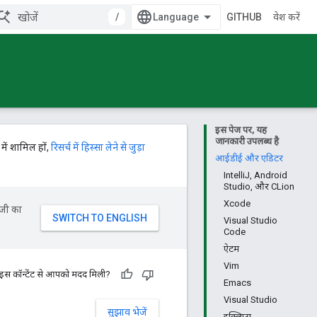
/
GITHUB
प्रवेश करें
इस पेज पर, यह
जानकारी उपलब्ध है
में शामिल हों,
रिसर्च में हिस्सा लेने से जुड़ा
आईडीई और एडिटर
IntelliJ, Android
Studio, और CLion
Xcode
ॉजी का
Visual Studio
Code
ऐटम
Vim
 इस कॉन्टेंट से आपको मदद मिली?
Emacs
Visual Studio
सुझाव भेजें
इक्लिप्स