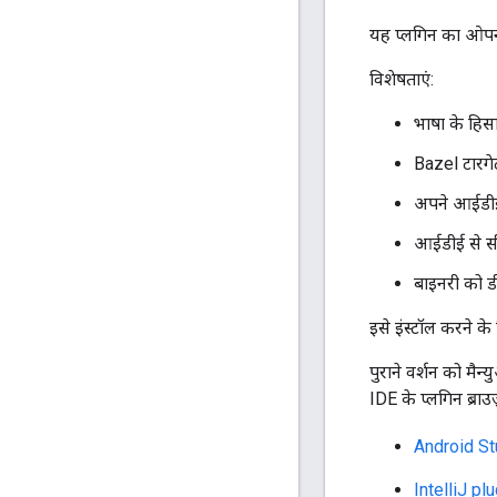
यह प्लगिन का ओपन स
विशेषताएं:
भाषा के हिस
Bazel टारगे
अपने आईडीई 
आईडीई से सीधे
बाइनरी को ड
इसे इंस्टॉल करने क
पुराने वर्शन को मै
IDE के प्लगिन ब्राउज
Android St
IntelliJ pl