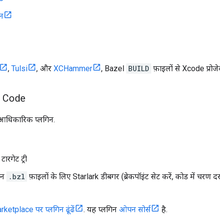
िन
,
Tulsi
, और
XCHammer
, Bazel
BUILD
फ़ाइलों से Xcode प्रोजेक
o Code
आधिकारिक प्लगिन.
ारगेट ट्री
रान
.bzl
फ़ाइलों के लिए Starlark डीबगर (ब्रेकपॉइंट सेट करें, कोड में चरण द
etplace पर प्लगिन ढूंढें
. यह प्लगिन
ओपन सोर्स
है.