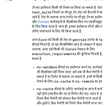
टैग
का इस्तेमाल किसी भी नियम पर किया जा सकता है. टेस्ट 
test_suite
नियमों पर मौजूद
टैग
, टेस्ट को कैटगरी में बां
आते हैं. टेस्ट के अलावा अन्य टारगेट पर मौजूद
टैग
का इस्तेमाल
और
Starlark
कार्रवाइयों के सैंडबॉक्स किए गए एक्ज़ीक्यूशन क
के लिए किया जाता है. साथ ही, इनका इस्तेमाल लोगों और/या ब
ज़रिए पार्स करने के लिए भी किया जाता है.
genrule
tag
अगर Bazel को किसी भी टेस्ट या
टारगेट के
कीवर्ड मिलते हैं, तो वह सैंडबॉक्सिंग कोड के व्यवहार में बदला
अलावा, अगर उसे किसी भी Starlark ऐक्शन के लिए
execution_requirements
की कुंजियां मिलती हैं, 
करता है.
no-sandbox
कीवर्ड का इस्तेमाल करने पर, कार्रवाई या
भी सैंडबॉक्स नहीं किया जाता. इसे अब भी कैश मेमोरी में स
सकता है या रिमोट से चलाया जा सकता है. इनमें से किसी ए
no-cache
no-remote
रोकने के लिए,
या
का इस्तेम
no-cache
कीवर्ड के नतीजे, कार्रवाई या जांच में कभी कै
नहीं होते (स्थानीय तौर पर या रिमोट तौर पर). ध्यान दें: इस 
डिस्क कैश मेमोरी को लोकल कैश मेमोरी माना जाता है. वह
और gRPC कैश मेमोरी को रिमोट कैश मेमोरी माना जाता