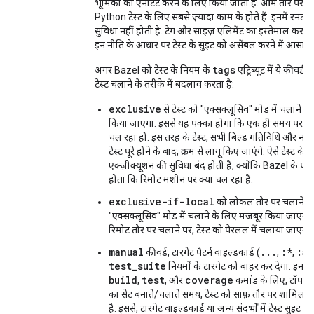
भूमिका को एनोटेट करने के लिए किया जाता है. आम तौर पर, 
Python टेस्ट के लिए सबसे ज़्यादा काम के होते हैं. इनमें रनट
सुविधा नहीं होती है. टैग और साइज़ एलिमेंट का इस्तेमाल करने 
इन नीति के आधार पर टेस्ट के सुइट को असेंबल करने में आसानी 
tags
अगर Bazel को टेस्ट के नियम के
एट्रिब्यूट में ये कीवर्ड 
टेस्ट चलाने के तरीके में बदलाव करता है:
exclusive
से टेस्ट को "एक्सक्लूसिव" मोड में चलाने क
किया जाएगा. इससे यह पक्का होगा कि एक ही समय पर कोई
चल रहा हो. इस तरह के टेस्ट, सभी बिल्ड गतिविधि और नॉन
टेस्ट पूरे होने के बाद, क्रम से लागू किए जाएंगे. ऐसे टेस्ट के
एक्ज़ीक्यूशन की सुविधा बंद होती है, क्योंकि Bazel के पास
होता कि रिमोट मशीन पर क्या चल रहा है.
exclusive-if-local
को लोकल तौर पर चलाने पर,
"एक्सक्लूसिव" मोड में चलाने के लिए मजबूर किया जाएगा. 
रिमोट तौर पर चलाने पर, टेस्ट को पैरलल में चलाया जाएगा.
manual
...
:*
:al
कीवर्ड, टारगेट पैटर्न वाइल्डकार्ड (
,
,
test_suite
नियमों के टारगेट को बाहर कर देगा. इन नियम
build
test
coverage
,
, और
कमांड के लिए, टॉप-ले
का सेट बनाते/चलाते समय, टेस्ट को साफ़ तौर पर शामिल न
है. इससे, टारगेट वाइल्डकार्ड या अन्य संदर्भों में टेस्ट सुइट क