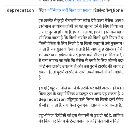
जानकारी के लिए,
ConstraintSemantics
देखें.
deprecation
None
स्ट्रिंग;
कॉन्फ़िगर नहीं किया जा सकता
; डिफ़ॉल्ट वैल्यू
है
इस टारगेट से जुड़ी चेतावनी का ब्यौरा देने वाला मैसेज. आम तौ
इस्तेमाल उपयोगकर्ताओं को यह सूचना देने के लिए किया जाता 
टारगेट पुराना हो गया है. इसके अलावा, इसका इस्तेमाल यह सूचन
भी किया जाता है कि किसी टारगेट को किसी दूसरे नियम ने बदल
किसी पैकेज के लिए निजी है या किसी वजह से उसे नुकसान पहुं
जाता है. यह सुझाव दिया जाता है कि आप कुछ रेफ़रंस (जैसे कि 
का नंबर या माइग्रेशन के उदाहरण वाले सीएल) शामिल करें, 
से पता लगाया जा सके कि मैसेज से बचने के लिए कौनसे बदलाव 
कोई नया टारगेट उपलब्ध है और उसे पुराने टारगेट की जगह इस्
सकता है, तो पुराने टारगेट के सभी उपयोगकर्ताओं को माइग्रेट 
है.
इस एट्रिब्यूट से, चीज़ें बनाने के तरीके पर कोई असर नहीं पड़ता.
बिल्ड टूल के डाइग्नोस्टिक आउटपुट पर असर पड़ सकता है. जब
deprecation
एट्रिब्यूट वाले नियम को किसी दूसरे पैकेज मे
से जोड़ा जाता है, तब बिल्ड टूल एक चेतावनी जारी करता है.
इंट्रा-पैकेज डिपेंडेंसी को इस चेतावनी से छूट दी गई है, ताकि उ
बंद किए गए नियम के टेस्ट बनाने पर कोई चेतावनी न मिले.