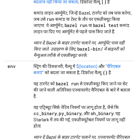
[]
बदलाव नहीं किया जा सकता
; डिफ़ॉल्ट वैल्यू
है
कमांड लाइन आर्ग्युमेंट, जिन्हें Bazel, टारगेट को तब पास करेगा,
run
जब उसे
कमांड या टेस्ट के तौर पर एक्ज़ीक्यूट किया
bazel run
bazel test
जाएगा. ये आर्ग्युमेंट,
या
कमांड
लाइन पर दिए गए आर्ग्युमेंट से पहले पास किए जाते हैं.
ध्यान दें: Bazel के बाहर टारगेट चलाने पर, आर्ग्युमेंट पास नहीं
bazel-bin/
किए जाते. उदाहरण के लिए,
में बाइनरी को
मैन्युअल तरीके से एक्ज़ीक्यूट करके.
env
स्ट्रिंग की डिक्शनरी; वैल्यू में
$(location)
और
"वैरिएबल
{}
बनाएं"
को बदला जा सकता है; डिफ़ॉल्ट वैल्यू
है
bazel run
यह टारगेट को
से एक्ज़ीक्यूट किए जाने पर सेट
की जाने वाली अतिरिक्त एनवायरमेंट वैरिएबल के बारे में बताता
है.
यह एट्रिब्यूट सिर्फ़ नेटिव नियमों पर लागू होता है, जैसे कि
cc_binary
py_binary
sh_binary
,
, और
. यह
Starlark में तय की गई, एक्ज़ीक्यूटेबल नियमों पर लागू नहीं
होता.
ध्यान दें: Bazel के बाहर टारगेट चलाने पर, एनवायरमेंट वैरिएबल