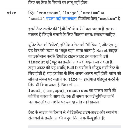
किए गए टेस्ट के नियमों पर लागू नहीं होता.
size
"enormous"
"large"
"medium"
स्ट्रिंग
,
,
या
"small"
"medium"
;
बदला नहीं जा सकता
; डिफ़ॉल्ट वैल्यू
है
इससे टेस्ट टारगेट की "हैवीनेस" के बारे में पता चलता है. इसका
मतलब है कि इसे चलाने के लिए कितना समय/संसाधन चाहिए.
यूनिट टेस्ट को "छोटा", इंटिग्रेशन टेस्ट को "मीडियम", और एंड-टू-
एंड टेस्ट को "बड़ा" या "बहुत बड़ा" माना जाता है. Bazel, साइज़
का इस्तेमाल करके डिफ़ॉल्ट टाइमआउट तय करता है. इसे
timeout
एट्रिब्यूट का इस्तेमाल करके बदला जा सकता है.
टाइम आउट की यह अवधि, BUILD टारगेट में मौजूद सभी टेस्ट के
लिए होती है. यह हर टेस्ट के लिए अलग-अलग नहीं होती. जांच को
size
लोकल लेवल पर चलाने पर,
का इस्तेमाल शेड्यूल करने के
--
लिए भी किया जाता है: Bazel,
local_{ram,cpu}_resources
का पालन करने की
कोशिश करता है. साथ ही, एक ही समय पर कई मुश्किल जांचें
चलाकर लोकल मशीन पर ज़्यादा लोड नहीं डालता.
टेस्ट के साइज़ के हिसाब से, ये डिफ़ॉल्ट टाइमआउट और स्थानीय
संसाधनों के इस्तेमाल की अनुमानित पीक वैल्यू होती हैं: