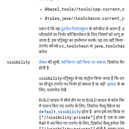
@bazel_tools//tools/cpp:current_cc
@rules_java//toolchains:current_jav
ध्यान दें कि यह
टूलचेन रिज़ॉल्यूशन
के कॉन्सेप्ट से अलग है. इस
प्लैटफ़ॉर्म पर निर्भर कॉन्फ़िगरेशन के लिए नियमों को लागू करन
जाता है. इस एट्रिब्यूट का इस्तेमाल करके, यह तय नहीं किया 
cc_toolchain
java_toolchain
टारगेट कौनसे
या
करेगा.
visibility
लेबल
की सूची;
कॉन्फ़िगर नहीं किया जा सकता
; डिफ़ॉल्ट वैल
होती है
visibility
एट्रिब्यूट से यह कंट्रोल किया जाता है कि टारगे
पर मौजूद टारगेट पर निर्भर हो सकता है या नहीं.
दृश्यता
के बारे 
लिए, दस्तावेज़ देखें.
BUILD फ़ाइल में सीधे तौर पर या BUILD फ़ाइल से कॉल किए गए
में एलान किए गए टारगेट के लिए, डिफ़ॉल्ट वैल्यू पैकेज का
default_visibility
होता है. अगर इसे तय किया गया ह
["//visibility:private"]
होता है. एक या उससे ज
मैक्रो में तय किए गए टारगेट के लिए, डिफ़ॉल्ट वैल्यू हमेशा सिर्फ़
["//visibility:private"]