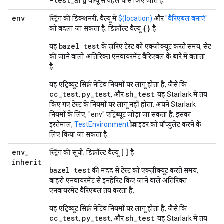
-test_arg
वैल्यू से पहले पास किए जाते हैं.
env
स्ट्रिंग की डिक्शनरी; वैल्यू में
$(location)
और
"वैरिएबल बनाएं"
{}
को बदला जा सकता है; डिफ़ॉल्ट वैल्यू
है
bazel test
यह
के ज़रिए टेस्ट को एक्ज़ीक्यूट करते समय, सेट
की जाने वाली अतिरिक्त एनवायरमेंट वैरिएबल के बारे में बताता
है.
यह एट्रिब्यूट सिर्फ़ नेटिव नियमों पर लागू होता है, जैसे कि
cc_test
py_test
sh_test
,
, और
. यह Starlark में तय
किए गए टेस्ट के नियमों पर लागू नहीं होता. अपने Starlark
नियमों के लिए, "env" एट्रिब्यूट जोड़ा जा सकता है. इसका
इस्तेमाल,
TestEnvironment
प्रोवाइडर को पॉप्युलेट करने के
लिए किया जा सकता है.
env
_
[]
स्ट्रिंग की सूची; डिफ़ॉल्ट वैल्यू
है
inherit
bazel test
की मदद से टेस्ट को एक्ज़ीक्यूट करते समय,
बाहरी एनवायरमेंट से इनहेरिट किए जाने वाले अतिरिक्त
एनवायरमेंट वैरिएबल तय करता है.
यह एट्रिब्यूट सिर्फ़ नेटिव नियमों पर लागू होता है, जैसे कि
cc_test
py_test
sh_test
,
, और
. यह Starlark में तय