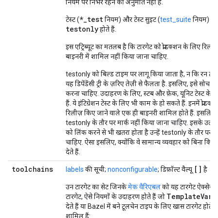
नियम पर निर्भर रहने की अनुमति नहीं है.
*_test
टेस्ट (
नियम) और टेस्ट सुइट (
test_suite
नियम) डिफ़
testonly
होते हैं.
इस एट्रिब्यूट का मतलब है कि टारगेट को प्रोडक्शन के लिए रिली
बाइनरी में शामिल नहीं किया जाना चाहिए.
testonly को बिल्ड टाइम पर लागू किया जाता है, न कि रन टाइ
यह डिपेंडेंसी ट्री के ज़रिए तेज़ी से फैलता है. इसलिए, इसे सो
करना चाहिए. उदाहरण के लिए, स्टब और फ़ेक, यूनिट टेस्ट के ल
हैं. ये इंटिग्रेशन टेस्ट के लिए भी काम के हो सकते हैं. इनमें प्रोडक
रिलीज़ किए जाने वाले एक ही बाइनरी शामिल होते हैं. इसलिए, इ
testonly के तौर पर मार्क नहीं किया जाना चाहिए. इसके उलट
को लिंक करने से भी खतरा होता है उन्हें testonly के तौर पर म
चाहिए. ऐसा इसलिए, क्योंकि वे सामान्य व्यवहार को बिना किसी
देते हैं.
toolchains
[]
labels
की सूची;
nonconfigurable
; डिफ़ॉल्ट वैल्यू
है
उन टारगेट का सेट जिनके
मेक वैरिएबल
को यह टारगेट ऐक्सेस क
TemplateVari
टारगेट, ऐसे नियमों के उदाहरण होते हैं जो
देते हैं या Bazel में बने टूलचेन टाइप के लिए खास टारगेट होते हैं.
शामिल हैं: