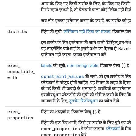
अगर बंद किए गए किसी टारगेट के लिए, बंद किए गए किसी दूसर
निर्भर रहना ज़रूरी है, तो चेतावनी वाला कोई मैसेज नहीं दिखेगा
जब लोग इसका इस्तेमाल करना बंद कर दें, तब टारगेट को हटाय
distribs
[
स्ट्रिंग की सूची;
कॉन्फ़िगर नहीं किया जा सकता
; डिफ़ॉल्ट वैल्यू
इस टारगेट के लिए इस्तेमाल की जाने वाली डिस्ट्रिब्यूशन-मेथड स्ट
यह लाइसेंसिंग एपीआई के पुराने वर्शन का हिस्सा है. Bazel 
इस्तेमाल नहीं करता. इसका इस्तेमाल न करें.
exec
_
[]
labels
की सूची;
nonconfigurable
; डिफ़ॉल्ट वैल्यू
है
compatible
_
constraint_values
की सूची, जो इस टारगेट के लिए एक
with
प्लैटफ़ॉर्म में मौजूद होनी चाहिए. यह नियम के टाइप के हिसाब स
की गई किसी भी पाबंदी के अलावा है. पाबंदियों का इस्तेमाल, 
एक्ज़ीक्यूशन प्लैटफ़ॉर्म की सूची को सीमित करने के लिए किया ज
जानकारी के लिए,
टूलचेन रिज़ॉल्यूशन
का ब्यौरा देखें.
exec
_
{}
स्ट्रिंग का शब्दकोश; डिफ़ॉल्ट वैल्यू
है
properties
स्ट्रिंग की एक डिक्शनरी, जिसे इस टारगेट के लिए चुने गए प्लैटफ़ॉ
exec_properties
में जोड़ा जाएगा.
प्लैटफ़ॉर्म
के नियम 
exec_properties
देखें.