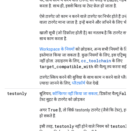
पर, साथ काम न करने वाले टारगेट की वजह से Bazel, गड़बड़ी का 
करता है. साथ ही, इससे बिल्ड या टेस्ट फ़ेल हो जाता है.
ऐसे टारगेट जो काम न करने वाले टारगेट पर निर्भर होते हैं उन्हे
वाला टारगेट माना जाता है. इन्हें बनाने और जाँचने के लिए भी न
खाली सूची (जो डिफ़ॉल्ट होती है) का मतलब है कि टारगेट सभी प्
साथ काम करता है.
Workspace के नियमों
को छोड़कर, अन्य सभी नियमों के लिए इ
इस्तेमाल किया जा सकता है. कुछ नियमों के लिए, इस एट्रिब्यू
cc_toolchain
नहीं होता. उदाहरण के लिए,
के लिए
target_compatible_with
की वैल्यू तय करना सही नह
टारगेट स्किप करने की सुविधा के साथ काम न करने वाले प्लैटफ़ॉर्म
ज़्यादा जानने के लिए,
प्लैटफ़ॉर्म
पेज देखें.
testonly
Fals
बूलियन;
कॉन्फ़िगर नहीं किया जा सकता
; डिफ़ॉल्ट वैल्यू
टेस्ट सुइट के टारगेट को छोड़कर
True
अगर
है, तो सिर्फ़ testonly टारगेट (जैसे कि टेस्ट), इस 
हो सकते हैं.
testonly
testonly
इसी तरह,
नहीं होने वाले नियम को