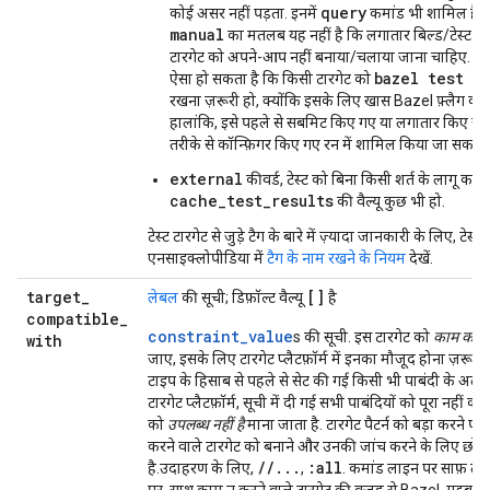
query
कोई असर नहीं पड़ता. इनमें
कमांड भी शामिल है. ध्
manual
का मतलब यह नहीं है कि लगातार बिल्ड/टेस्ट सिस
टारगेट को अपने-आप नहीं बनाया/चलाया जाना चाहिए. उद
bazel test ..
ऐसा हो सकता है कि किसी टारगेट को
रखना ज़रूरी हो, क्योंकि इसके लिए खास Bazel फ़्लैग की ज
हालांकि, इसे पहले से सबमिट किए गए या लगातार किए जा रह
तरीके से कॉन्फ़िगर किए गए रन में शामिल किया जा सकता ह
external
कीवर्ड, टेस्ट को बिना किसी शर्त के लागू करेग
cache_test_results
की वैल्यू कुछ भी हो.
टेस्ट टारगेट से जुड़े टैग के बारे में ज़्यादा जानकारी के लिए, टेस्ट
एनसाइक्लोपीडिया में
टैग के नाम रखने के नियम
देखें.
target
_
[]
लेबल
की सूची; डिफ़ॉल्ट वैल्यू
है
compatible
_
constraint_value
s की सूची. इस टारगेट को
काम करने
with
जाए, इसके लिए टारगेट प्लैटफ़ॉर्म में इनका मौजूद होना ज़रूरी 
टाइप के हिसाब से पहले से सेट की गई किसी भी पाबंदी के अला
टारगेट प्लैटफ़ॉर्म, सूची में दी गई सभी पाबंदियों को पूरा नहीं करत
को
उपलब्ध नहीं है
माना जाता है. टारगेट पैटर्न को बड़ा करने प
करने वाले टारगेट को बनाने और उनकी जांच करने के लिए छोड़
//...
:all
है.उदाहरण के लिए,
,
. कमांड लाइन पर साफ़ तौ