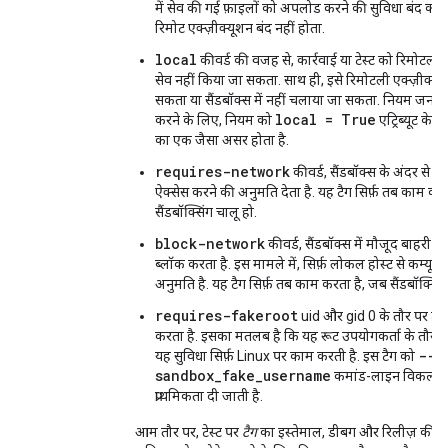
में सेव की गई फ़ाइलों को अपलोड करने की सुविधा बंद कर द
रिमोट एक्ज़ीक्यूशन बंद नहीं होता.
local
कीवर्ड की वजह से, कार्रवाई या टेस्ट को रिमोटली क
सेव नहीं किया जा सकता. साथ ही, इसे रिमोटली एक्ज़ीक्यूट
सकता या सैंडबॉक्स में नहीं चलाया जा सकता. नियम जनरेट
local = True
करने के लिए, नियम को
एट्रिब्यूट के 
का एक जैसा असर होता है.
requires-network
कीवर्ड, सैंडबॉक्स के अंदर से बा
ऐक्सेस करने की अनुमति देता है. यह टैग सिर्फ़ तब काम कर
सैंडबॉक्सिंग चालू हो.
block-network
कीवर्ड, सैंडबॉक्स में मौजूद बाहरी ने
ब्लॉक करता है. इस मामले में, सिर्फ़ लोकल होस्ट से कम्यून
अनुमति है. यह टैग सिर्फ़ तब काम करता है, जब सैंडबॉक्सिंग
requires-fakeroot
uid और gid 0 के तौर पर टेस्ट
करता है. इसका मतलब है कि यह रूट उपयोगकर्ता के तौर प
--
यह सुविधा सिर्फ़ Linux पर काम करती है. इस टैग को
sandbox_fake_username
कमांड-लाइन विकल्प
प्राथमिकता दी जाती है.
आम तौर पर, टेस्ट पर
टैग
का इस्तेमाल, डीबग और रिलीज़ की प्रोसेस