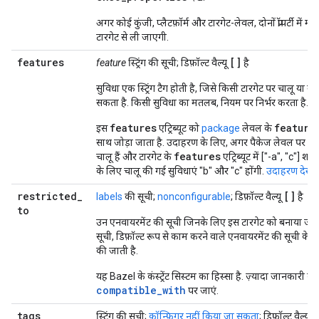
अगर कोई कुंजी, प्लैटफ़ॉर्म और टारगेट-लेवल, दोनों प्रॉपर्टी में मौजू
टारगेट से ली जाएगी.
features
[]
feature
स्ट्रिंग की सूची; डिफ़ॉल्ट वैल्यू
है
सुविधा एक स्ट्रिंग टैग होती है, जिसे किसी टारगेट पर चालू या ब
सकता है. किसी सुविधा का मतलब, नियम पर निर्भर करता है.
features
feature
इस
एट्रिब्यूट को
package
लेवल के
साथ जोड़ा जाता है. उदाहरण के लिए, अगर पैकेज लेवल पर ["a"
features
चालू हैं और टारगेट के
एट्रिब्यूट में ["-a", "c"] श
के लिए चालू की गई सुविधाएं "b" और "c" होंगी.
उदाहरण देखें
.
restricted
_
[]
labels
की सूची;
nonconfigurable
; डिफ़ॉल्ट वैल्यू
है
to
उन एनवायरमेंट की सूची जिनके लिए इस टारगेट को बनाया जा 
सूची, डिफ़ॉल्ट रूप से काम करने वाले एनवायरमेंट की सूची के
ब
की जाती है.
यह Bazel के कंस्ट्रेंट सिस्टम का हिस्सा है. ज़्यादा जानकारी के
compatible_with
पर जाएं.
tags
[
स्ट्रिंग की सूची;
कॉन्फ़िगर नहीं किया जा सकता
; डिफ़ॉल्ट वैल्यू