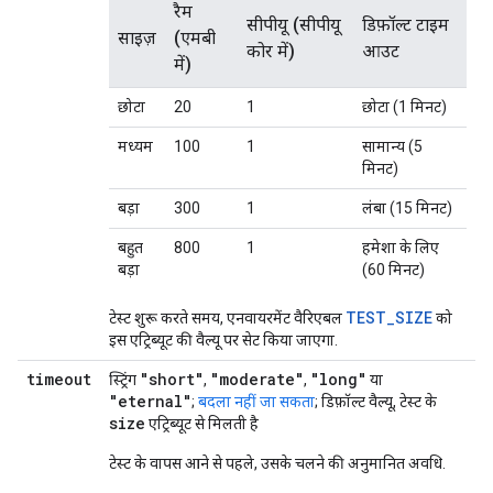
रैम
सीपीयू (सीपीयू
डिफ़ॉल्ट टाइम
साइज़
(एमबी
कोर में)
आउट
में)
छोटा
20
1
छोटा (1 मिनट)
मध्यम
100
1
सामान्य (5
मिनट)
बड़ा
300
1
लंबा (15 मिनट)
बहुत
800
1
हमेशा के लिए
बड़ा
(60 मिनट)
TEST_SIZE
टेस्ट शुरू करते समय, एनवायरमेंट वैरिएबल
को
इस एट्रिब्यूट की वैल्यू पर सेट किया जाएगा.
timeout
"short"
"moderate"
"long"
स्ट्रिंग
,
,
या
"eternal"
;
बदला नहीं जा सकता
; डिफ़ॉल्ट वैल्यू, टेस्ट के
size
एट्रिब्यूट से मिलती है
टेस्ट के वापस आने से पहले, उसके चलने की अनुमानित अवधि.