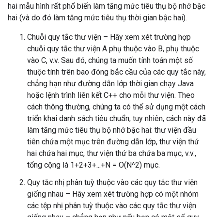
hai mẫu hình rất phổ biến làm tăng mức tiêu thụ bộ nhớ bậc
hai (và do đó làm tăng mức tiêu thụ thời gian bậc hai).
Chuỗi quy tắc thư viện – Hãy xem xét trường hợp
chuỗi quy tắc thư viện A phụ thuộc vào B, phụ thuộc
vào C, v.v. Sau đó, chúng ta muốn tính toán một số
thuộc tính trên bao đóng bắc cầu của các quy tắc này,
chẳng hạn như đường dẫn lớp thời gian chạy Java
hoặc lệnh trình liên kết C++ cho mỗi thư viện. Theo
cách thông thường, chúng ta có thể sử dụng một cách
triển khai danh sách tiêu chuẩn; tuy nhiên, cách này đã
làm tăng mức tiêu thụ bộ nhớ bậc hai: thư viện đầu
tiên chứa một mục trên đường dẫn lớp, thư viện thứ
hai chứa hai mục, thư viện thứ ba chứa ba mục, v.v.,
tổng cộng là 1+2+3+...+N = O(N^2) mục.
Quy tắc nhị phân tuỳ thuộc vào các quy tắc thư viện
giống nhau – Hãy xem xét trường hợp có một nhóm
các tệp nhị phân tuỳ thuộc vào các quy tắc thư viện