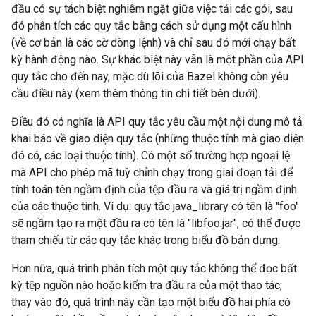
đầu có sự tách biệt nghiêm ngặt giữa việc tải các gói, sau
đó phân tích các quy tắc bằng cách sử dụng một cấu hình
(về cơ bản là các cờ dòng lệnh) và chỉ sau đó mới chạy bất
kỳ hành động nào. Sự khác biệt này vẫn là một phần của API
quy tắc cho đến nay, mặc dù lõi của Bazel không còn yêu
cầu điều này (xem thêm thông tin chi tiết bên dưới).
Điều đó có nghĩa là API quy tắc yêu cầu một nội dung mô tả
khai báo về giao diện quy tắc (những thuộc tính mà giao diện
đó có, các loại thuộc tính). Có một số trường hợp ngoại lệ
mà API cho phép mã tuỳ chỉnh chạy trong giai đoạn tải để
tính toán tên ngầm định của tệp đầu ra và giá trị ngầm định
của các thuộc tính. Ví dụ: quy tắc java_library có tên là "foo"
sẽ ngầm tạo ra một đầu ra có tên là "libfoo.jar", có thể được
tham chiếu từ các quy tắc khác trong biểu đồ bản dựng.
Hơn nữa, quá trình phân tích một quy tắc không thể đọc bất
kỳ tệp nguồn nào hoặc kiểm tra đầu ra của một thao tác;
thay vào đó, quá trình này cần tạo một biểu đồ hai phía có