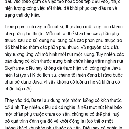
đầu vào (bao gồm cả việc tạo hoặc xoá tệp đầu vào), thực
hiện lượng công việc tối thiểu để khôi phục cây đầu ra về
trạng thái dự kiến.
Trong quá trình này, mỗi nút sẽ thực hiện một quy trình khám
phá phần phụ thuộc. Mỗi nút có thể khai báo các phần phụ
thuộc, sau đó sử dụng nội dung của các phần phụ thuộc đó
để khai báo thêm các phần phụ thuộc. Về nguyên tắc, điều
này tương ứng với mô hình mỗi nút một luồng. Tuy nhiên, các
bản dựng có kích thước trung bình chứa hàng trăm nghìn nút
Skyframe, điều này không dễ thực hiện với công nghệ Java
hiện tại (và vì lý do lịch sử, chúng tôi hiện đang bị ràng buộc
phải sử dụng Java, vì vậy không có luồng nhẹ và không có
phần tiếp nối).
Thay vào đó, Bazel sử dụng một nhóm luồng có kích thước
cố định. Tuy nhiên, điều đó có nghĩa là nếu một nút khai báo
một phần phụ thuộc chưa có sẵn, chúng ta có thể phải huỷ
bỏ quá trình đánh giá đó và khởi động lại (có thể ở một
luồng khác) khi phần phụ thuộc có sẵn. Điều này có nghĩa là