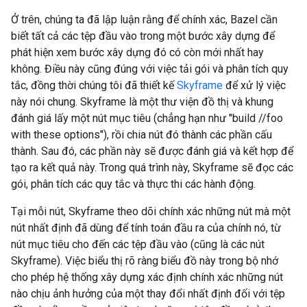
Ở trên, chúng ta đã lập luận rằng để chính xác, Bazel cần
biết tất cả các tệp đầu vào trong một bước xây dựng để
phát hiện xem bước xây dựng đó có còn mới nhất hay
không. Điều này cũng đúng với việc tải gói và phân tích quy
tắc, đồng thời chúng tôi đã thiết kế
Skyframe
để xử lý việc
này nói chung. Skyframe là một thư viện đồ thị và khung
đánh giá lấy một nút mục tiêu (chẳng hạn như "build //foo
with these options"), rồi chia nút đó thành các phần cấu
thành. Sau đó, các phần này sẽ được đánh giá và kết hợp để
tạo ra kết quả này. Trong quá trình này, Skyframe sẽ đọc các
gói, phân tích các quy tắc và thực thi các hành động.
Tại mỗi nút, Skyframe theo dõi chính xác những nút mà một
nút nhất định đã dùng để tính toán đầu ra của chính nó, từ
nút mục tiêu cho đến các tệp đầu vào (cũng là các nút
Skyframe). Việc biểu thị rõ ràng biểu đồ này trong bộ nhớ
cho phép hệ thống xây dựng xác định chính xác những nút
nào chịu ảnh hưởng của một thay đổi nhất định đối với tệp