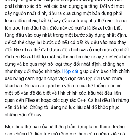
phải chính xác đối với các bản dựng gia tăng. Đối với một
cây nguồn nhất định, đầu ra của cùng một bản dựng phải
luôn giống nhau, bất kể cây đầu ra trông như thế nào. Trong
lần ước tính đầu tiên, điều này có nghĩa là Bazel cần biết
từng đầu vào duy nhất trong một bước xây dựng nhất định,
để có thể chạy lại bước đó nếu có bất kỳ đầu vào nào thay
đổi. Bazel có thể đạt được độ chính xác ở một mức độ nhất
định, vì Bazel tiết lộ một số thông tin như ngày / giờ của bản
dựng và bỏ qua một số loại thay đổi nhất định, chẳng hạn
như thay đổi thuộc tính tệp.
Hộp cát
giúp đảm bảo tính chính
xác bằng cách ngăn chặn việc đọc các tệp đầu vào chưa
khai báo. Ngoài các giới hạn vốn có của hệ thống, còn có
một số vấn đề đã biết về tính chính xác, hầu hết đều liên
quan đến Fileset hoặc các quy tắc C++. Cả hai đều là những
vấn đề khó. Chúng tôi đang nỗ lực lâu dài để khắc phục
những vấn đề này.
Mục tiêu thứ hai của hệ thống bản dựng là có thông lượng
cao; chúng tôi liên tục mở rộng giới hạn của những việc có