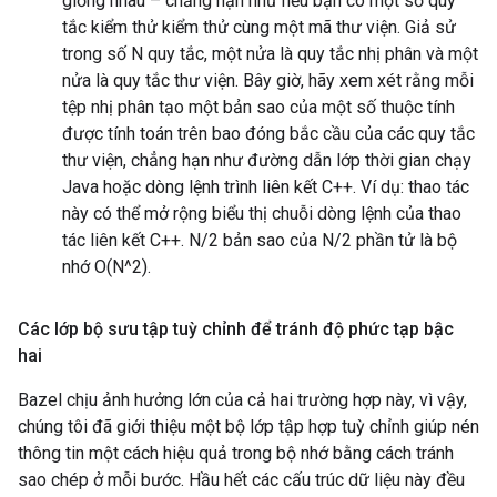
giống nhau – chẳng hạn như nếu bạn có một số quy
tắc kiểm thử kiểm thử cùng một mã thư viện. Giả sử
trong số N quy tắc, một nửa là quy tắc nhị phân và một
nửa là quy tắc thư viện. Bây giờ, hãy xem xét rằng mỗi
tệp nhị phân tạo một bản sao của một số thuộc tính
được tính toán trên bao đóng bắc cầu của các quy tắc
thư viện, chẳng hạn như đường dẫn lớp thời gian chạy
Java hoặc dòng lệnh trình liên kết C++. Ví dụ: thao tác
này có thể mở rộng biểu thị chuỗi dòng lệnh của thao
tác liên kết C++. N/2 bản sao của N/2 phần tử là bộ
nhớ O(N^2).
Các lớp bộ sưu tập tuỳ chỉnh để tránh độ phức tạp bậc
hai
Bazel chịu ảnh hưởng lớn của cả hai trường hợp này, vì vậy,
chúng tôi đã giới thiệu một bộ lớp tập hợp tuỳ chỉnh giúp nén
thông tin một cách hiệu quả trong bộ nhớ bằng cách tránh
sao chép ở mỗi bước. Hầu hết các cấu trúc dữ liệu này đều