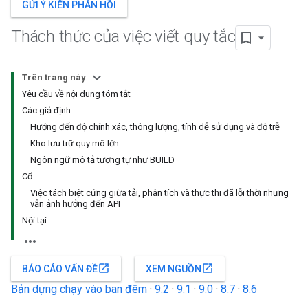
GỬI Ý KIẾN PHẢN HỒI
Thách thức của việc viết quy tắc
Trên trang này
Yêu cầu về nội dung tóm tắt
Các giả định
Hướng đến độ chính xác, thông lượng, tính dễ sử dụng và độ trễ
Kho lưu trữ quy mô lớn
Ngôn ngữ mô tả tương tự như BUILD
Cổ
Việc tách biệt cứng giữa tải, phân tích và thực thi đã lỗi thời nhưng
vẫn ảnh hưởng đến API
Nội tại
open_in_new
open_in_new
BÁO CÁO VẤN ĐỀ
XEM NGUỒN
Bản dựng chạy vào ban đêm
·
9.2
·
9.1
·
9.0
·
8.7
·
8.6