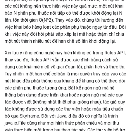
các nút không nên thực hiện việc này quá mức; một nút khai
báo N phần phụ thuộc nối tiếp có thể được khởi động lại N
lần, tốn thời gian O(N^2). Thay vào đó, chúng tôi hướng đến
việc khai báo hàng loạt các phần phụ thuộc ngay từ đầu. Đôi
khi, việc này đòi hỏi phải sắp xếp lại mã hoặc thậm chí chia
một nút thành nhiều nút để hạn chế số lần khởi động lại.
Xin lưu ý rằng công nghệ này hiện không có trong Rules API;
thay vào đó, Rules API vẫn được xác định bằng cách sử
dụng các khái niệm cũ về giai đoạn tải, phân tích và thực thi.
Tuy nhiên, một hạn chế cơ bản là mọi quyền truy cập vào các
nút khác đều phải thông qua khung để khung có thể theo dõi
các phần phụ thuộc tương ứng. Bất kể ngôn ngữ mà hệ
thống bản dựng được triển khai hoặc ngôn ngữ mà các quy
tắc được viết (không nhất thiết phải giống nhau), tác giả quy
tắc không được sử dụng các thư viện hoặc mẫu tiêu chuẩn
bỏ qua Skyframe. Đối với Java, điều đó có nghĩa là tránh
java.io.File cũng như mọi hình thức phản chiếu và mọi thư
viện thực hiện một trong hai thao tác này. Các thư viện hỗ trợ