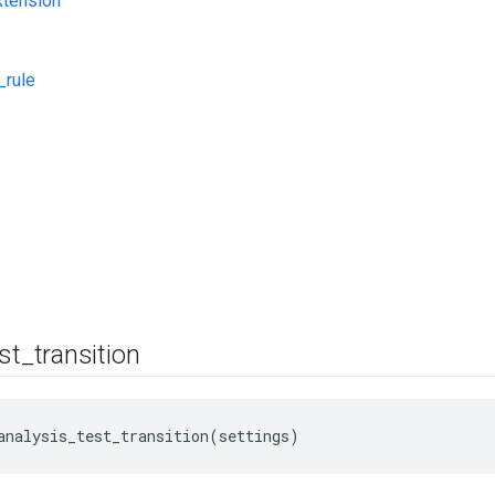
tension
_rule
st
_
transition
analysis_test_transition(settings)