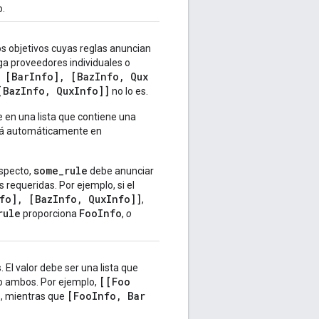
o.
os objetivos cuyas reglas anuncian
ga proveedores individuales o
[Bar
Info]
,
[Baz
Info
,
Qux
Baz
Info
,
Qux
Info]]
no lo es.
 en una lista que contiene una
rá automáticamente en
some_rule
aspecto,
debe anunciar
 requeridas. Por ejemplo, si el
fo], [BazInfo, QuxInfo]]
,
rule
FooInfo
proporciona
,
o
 El valor debe ser una lista que
[[Foo
no ambos. Por ejemplo,
[Foo
Info
,
Bar
o, mientras que