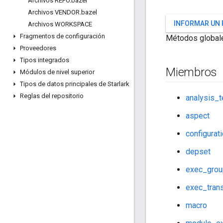
Archivos REPO
.
bazel
Archivos VENDOR
.
bazel
INFORMAR UN
Archivos WORKSPACE
Fragmentos de configuración
Métodos globale
Proveedores
Tipos integrados
Miembros
Módulos de nivel superior
Tipos de datos principales de Starlark
Reglas del repositorio
analysis_t
aspect
configurat
depset
exec_grou
exec_trans
macro