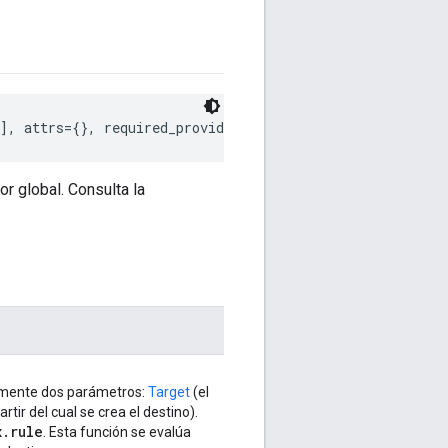
], attrs={}, required_providers=[], required_aspect_pro
r global. Consulta la
amente dos parámetros:
Target
(el
artir del cual se crea el destino).
x
.
rule
. Esta función se evalúa