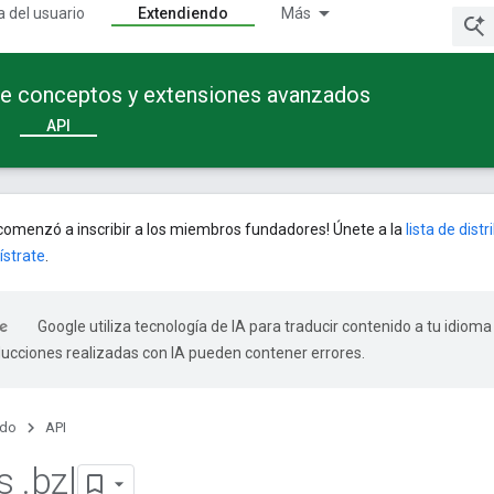
a del usuario
Extendiendo
Más
te conceptos y extensiones avanzados
API
omenzó a inscribir a los miembros fundadores! Únete a la
lista de dist
ístrate
.
Google utiliza tecnología de IA para traducir contenido a tu idioma
ducciones realizadas con IA pueden contener errores.
ndo
API
os
.
bzl