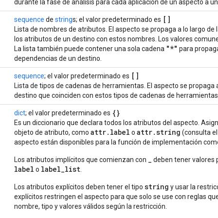
durante la fase de análisis para cada aplicación de un aspecto a un
[]
sequence
de
string
s; el valor predeterminado es
Lista de nombres de atributos. El aspecto se propaga a lo largo de
los atributos de un destino con estos nombres. Los valores comun
"*"
La lista también puede contener una sola cadena
para propagar
dependencias de un destino.
[]
sequence
; el valor predeterminado es
Lista de tipos de cadenas de herramientas. El aspecto se propaga
destino que coinciden con estos tipos de cadenas de herramientas
{}
dict
; el valor predeterminado es
Es un diccionario que declara todos los atributos del aspecto. Asi
attr
.
label
attr
.
string
objeto de atributo, como
o
(consulta e
aspecto están disponibles para la función de implementación c
_
Los atributos implícitos que comienzan con
deben tener valores 
label
label_list
o
.
string
Los atributos explícitos deben tener el tipo
y usar la restri
explícitos restringen el aspecto para que solo se use con reglas q
nombre, tipo y valores válidos según la restricción.