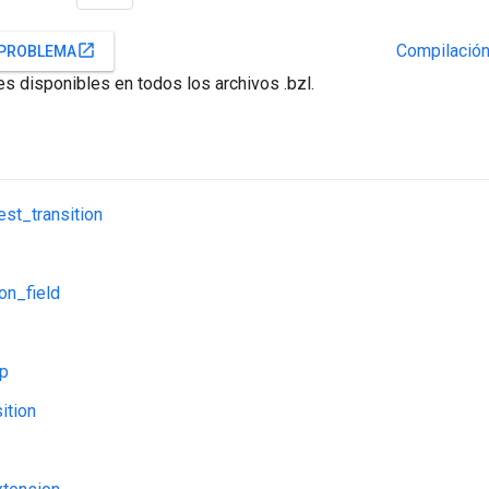
Compilación
open_in_new
 PROBLEMA
s disponibles en todos los archivos .bzl.
est_transition
ion_field
p
ition