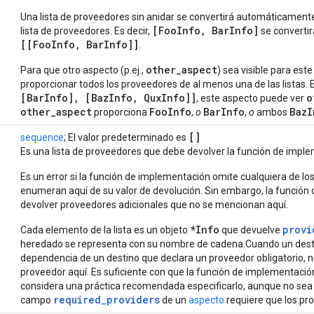
Una lista de proveedores sin anidar se convertirá automáticamente
[FooInfo, BarInfo]
lista de proveedores. Es decir,
se converti
[[FooInfo, BarInfo]]
.
other_aspect
Para que otro aspecto (p.ej.,
) sea visible para est
proporcionar todos los proveedores de al menos una de las listas. 
[BarInfo], [BazInfo, QuxInfo]]
o
, este aspecto puede ver
other_aspect
FooInfo
BarInfo
BazI
proporciona
,
o
,
o
ambos
[]
sequence
; El valor predeterminado es
Es una lista de proveedores que debe devolver la función de impl
Es un error si la función de implementación omite cualquiera de lo
enumeran aquí de su valor de devolución. Sin embargo, la funció
devolver proveedores adicionales que no se mencionan aquí.
*Info
provi
Cada elemento de la lista es un objeto
que devuelve
heredado se representa con su nombre de cadena.Cuando un desti
dependencia de un destino que declara un proveedor obligatorio, n
proveedor aquí. Es suficiente con que la función de implementació
considera una práctica recomendada especificarlo, aunque no sea o
required_providers
campo
de un
aspecto
requiere que los pr