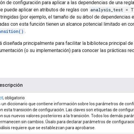
ión de configuración para aplicar a las dependencias de una regla
se puede aplicar en atributos de reglas con
analysis_test = T
ringidas (por ejemplo, el tamaño de su árbol de dependencias es
adas con esta función tienen un alcance potencial limitado en c
ansition()
.
á diseñada principalmente para facilitar la biblioteca principal d
umentación (o su implementación) para conocer las prácticas r
escripción
ct
; obligatorio
 un diccionario que contiene información sobre los parámetros de conf
n esta transición de configuración. Las claves son etiquetas de configu
n sus nuevos valores posteriores a la transición. Todos los demás par
ermanecen sin cambios. Úsalo para declarar parámetros de configuraci
álisis requiere que se establezcan para aprobarse.