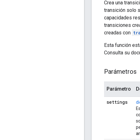
Crea una transic
transición solo 
capacidades rest
transiciones cre
creadas con
tr
Esta función est
Consulta su doc
Parámetros
Parámetro
D
settings
di
Es
co
so
p
an