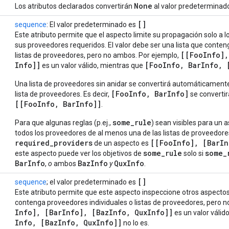
None
Los atributos declarados convertirán
al valor predeterminad
[]
sequence
: El valor predeterminado es
Este atributo permite que el aspecto limite su propagación solo a l
sus proveedores requeridos. El valor debe ser una lista que conten
[[Foo
Info]
,
listas de proveedores, pero no ambos. Por ejemplo,
Info]]
[Foo
Info
,
Bar
Info
,
[
es un valor válido, mientras que
Una lista de proveedores sin anidar se convertirá automáticamente
[FooInfo, BarInfo]
lista de proveedores. Es decir,
se converti
[[FooInfo, BarInfo]]
.
some_rule
Para que algunas reglas (p.ej.,
) sean visibles para un 
todos los proveedores de al menos una de las listas de proveedores
required_providers
[[FooInfo], [BarIn
de un aspecto es
some_rule
some_
este aspecto puede ver los objetivos de
solo si
BarInfo
BazInfo
QuxInfo
,
o
ambos
y
.
[]
sequence
; el valor predeterminado es
Este atributo permite que este aspecto inspeccione otros aspectos.
contenga proveedores individuales o listas de proveedores, pero 
Info]
,
[Bar
Info]
,
[Baz
Info
,
Qux
Info]]
es un valor válid
Info
,
[Baz
Info
,
Qux
Info]]
no lo es.