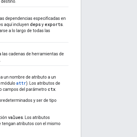
 destino.
 las dependencias especificadas en
deps
exports
es aquí incluyen
y
.
se a lo largo de todas las
 a las cadenas de herramientas de
.
gna un nombre de atributo a un
attr
l módulo
). Los atributos de
ctx
omo campos del parámetro
.
predeterminados y ser de tipo
values
cción
. Los atributos
ue tengan atributos con el mismo