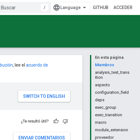
/
GITHUB
ACCEDER
En esta página
ribución
, lee el
acuerdo de
Miembros
analysis_test_trans
ition
aspecto
configuration_field
deps
exec_group
exec_transition
¿Te resultó útil?
macro
module_extension
proveedor
ENVIAR COMENTARIOS