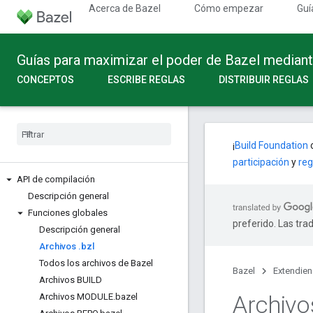
Acerca de Bazel
Cómo empezar
Guí
Guías para maximizar el poder de Bazel median
CONCEPTOS
ESCRIBE REGLAS
DISTRIBUIR REGLAS
¡
Build Foundation
c
participación
y
reg
API de compilación
Descripción general
Funciones globales
preferido. Las tra
Descripción general
Archivos
.
bzl
Todos los archivos de Bazel
Bazel
Extendie
Archivos BUILD
Archiv
Archivos MODULE
.
bazel