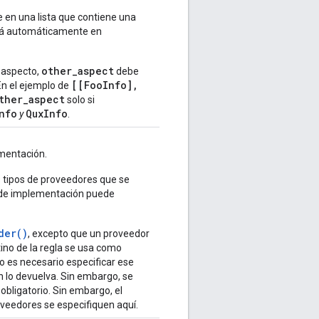
 en una lista que contiene una
rá automáticamente en
other_aspect
e aspecto,
debe
[[FooInfo],
En el ejemplo de
ther_aspect
solo si
nfo
QuxInfo
y
.
ementación.
s tipos de proveedores que se
n de implementación puede
der()
, excepto que un proveedor
no de la regla se usa como
o es necesario especificar ese
n lo devuelva. Sin embargo, se
bligatorio. Sin embargo, el
oveedores se especifiquen aquí.