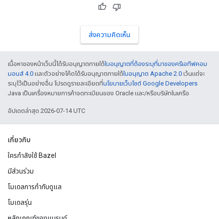
ส่งความคิดเห็น
เนื้อหาของหน้าเว็บนี้ได้รับอนุญาตภายใต้
ใบอนุญาตที่ต้องระบุที่มาของครีเอทีฟคอม
มอนส์ 4.0
และตัวอย่างโค้ดได้รับอนุญาตภายใต้
ใบอนุญาต Apache 2.0
เว้นแต่จะ
ระบุไว้เป็นอย่างอื่น โปรดดูรายละเอียดที่
นโยบายเว็บไซต์ Google Developers
Java เป็นเครื่องหมายการค้าจดทะเบียนของ Oracle และ/หรือบริษัทในเครือ
อัปเดตล่าสุด 2026-07-14 UTC
เกี่ยวกับ
ใครกำลังใช้ Bazel
มีส่วนร่วม
โมเดลการกำกับดูแล
โมเดลรุ่น
หลักเกณฑ์ของแบรนด์