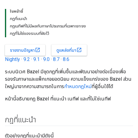
ในหน้านี้
กฎที่แนะนำ
กฎเนทีฟที่ไม่มีผลกับภาษาโปรแกรมที่เฉพาะเจาะจง
กฎที่ไม่ใช่ของระบบที่ฝังไว้
open_in_new
open_in_new
รายงานปัญหา
ดูแหล่งที่มา
Nightly
·
9.2
·
9.1
·
9.0
·
8.7
·
8.6
ระบบนิเวศ Bazel มีชุดกฎที่เพิ่มขึ้นและพัฒนาอย่างต่อเนื่องเพื่อ
รองรับภาษาและแพ็กเกจยอดนิยม ความแข็งแกร่งของ Bazel ส่วน
ใหญ่มาจากความสามารถในการ
กำหนดกฎใหม่
ที่ผู้อื่นใช้ได้
หน้านี้อธิบายกฎ Bazel ที่แนะนำ เนทีฟ และที่ไม่ใช่เนทีฟ
กฎที่แนะนำ
ตัวอย่างกฎที่แนะนำมีดังนี้