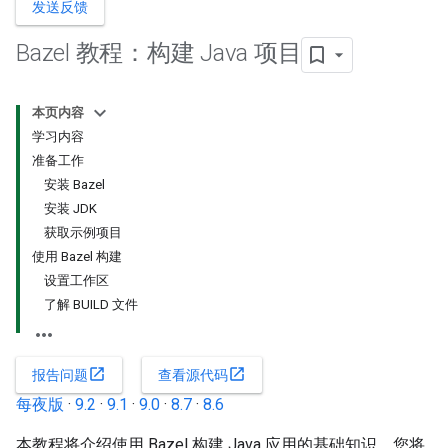
发送反馈
Bazel 教程：构建 Java 项目
本页内容
学习内容
准备工作
安装 Bazel
安装 JDK
获取示例项目
使用 Bazel 构建
设置工作区
了解 BUILD 文件
open_in_new
open_in_new
报告问题
查看源代码
每夜版
·
9.2
·
9.1
·
9.0
·
8.7
·
8.6
本教程将介绍使用 Bazel 构建 Java 应用的基础知识。您将