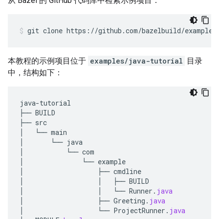
从 Bazel 的 GitHub 代码库中检索示例项目：
git
clone
https://github.com/bazelbuild/examples
本教程的示例项目位于
examples/java-tutorial
目录
中，结构如下：
java
-
tutorial
├──
BUILD
├──
src
│
└──
main
│
└──
java
│
└──
com
│
└──
example
│
├──
cmdline
│
│
├──
BUILD
│
│
└──
Runner
.
java
│
├──
Greeting
.
java
│
└──
ProjectRunner
.
java