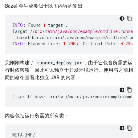
Bazel 会生成类似于以下内容的输出：
INFO
:
Found
1
target
...
Target
//src/main/java/com/example/cmdline:runner_
bazel
-
bin
/
src
/
main
/
java
/
com
/
example
/
cmdline
/
runn
INFO
:
Elapsed
time
:
1.700
s
,
Critical
Path
:
0.23
s
您刚刚构建了
runner_deploy.jar
，由于它包含所需的运
行时依赖项，因此可以独立于开发环境运行。使用与之前相
同的命令查看此独立 JAR 的内容：
jar
tf
bazel-bin/src/main/java/com/example/cmdli
内容包括运行所需的所有类：
META
-
INF
/