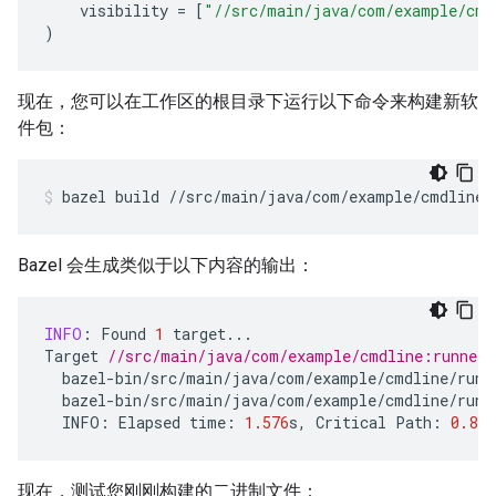
visibility
=
[
"//src/main/java/com/example/cmd
)
现在，您可以在工作区的根目录下运行以下命令来构建新软
件包：
bazel
build
//src/main/java/com/example/cmdline:
Bazel 会生成类似于以下内容的输出：
INFO
:
Found
1
target
...
Target
//src/main/java/com/example/cmdline:runner 
bazel
-
bin
/
src
/
main
/
java
/
com
/
example
/
cmdline
/
runn
bazel
-
bin
/
src
/
main
/
java
/
com
/
example
/
cmdline
/
runn
INFO
:
Elapsed
time
:
1.576
s
,
Critical
Path
:
0.81
s
现在，测试您刚刚构建的二进制文件：