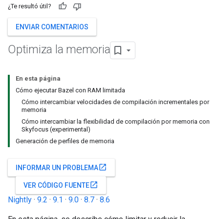
¿Te resultó útil?
ENVIAR COMENTARIOS
Optimiza la memoria
En esta página
Cómo ejecutar Bazel con RAM limitada
Cómo intercambiar velocidades de compilación incrementales por
memoria
Cómo intercambiar la flexibilidad de compilación por memoria con
Skyfocus (experimental)
Generación de perfiles de memoria
open_in_new
INFORMAR UN PROBLEMA
open_in_new
VER CÓDIGO FUENTE
Nightly
·
9.2
·
9.1
·
9.0
·
8.7
·
8.6