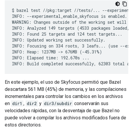
$ bazel test //pkg:target //tests/... --experimenta
INFO: --experimental_enable_skyfocus is enabled. B
WARNING: Changes outside of the working set will ca
INFO: Analyzed 149 targets (4533 packages loaded, 1
INFO: Found 25 targets and 124 test targets...

INFO: Updated working set successfully.

INFO: Focusing on 334 roots, 3 leafs... (use --exp
INFO: Heap: 1237MB -> 676MB (-45.31%)

INFO: Elapsed time: 192.670s ...

En este ejemplo, el uso de Skyfocus permitió que Bazel
descartara 561 MB (45%) de memoria, y las compilaciones
incrementales para controlar los cambios en los archivos
en
dir1
,
dir2
y
dir3/subdir
conservarán sus
velocidades rápidas, con la desventaja de que Bazel no
puede volver a compilar los archivos modificados fuera de
estos directorios.